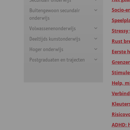
Socio-e
Buitengewoon secundair
onderwijs
Speelpl
Volwassenenonderwijs
Stressy 
Deeltijds kunstonderwijs
Rust br
Hoger onderwijs
Eerste 
Postgraduaten en trajecten
Grenzen
Stimulee
Help, m
Verbind
Kleuter
Risicov
ADHD: h