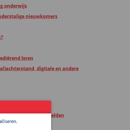
ig onderwijs
anderstalige nieuwkomers
k?
mediërend leren
al)achterstand, digitale en andere
en op schoolniveau
tips en praktijkvoorbeelden
aliseren.
euters