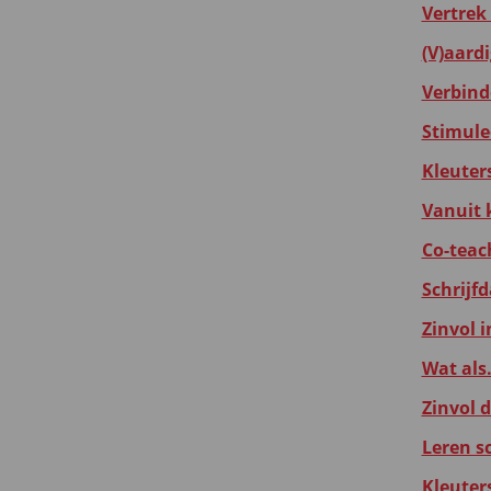
Vertrek
(V)aard
Verbind
Stimulee
Kleuter
Vanuit 
Co-teac
Schrijfd
Zinvol i
Wat als
Zinvol d
Leren s
Kleuter