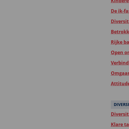
Kindere
De ik-fa
Diversit
Betrokk
Rijke b
Open on
Verbind
Omgaan 
Attitud
DIVERS
Diversi
Klare t