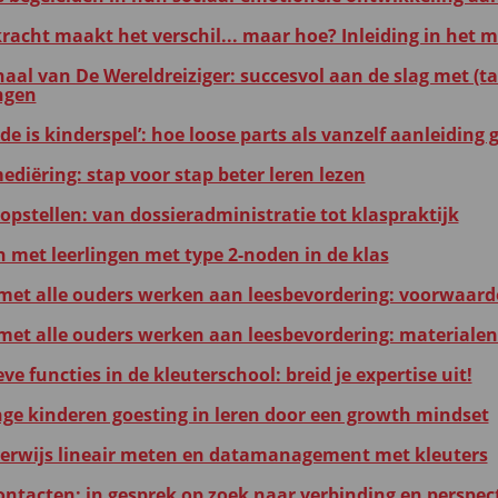
kracht maakt het verschil... maar hoe? Inleiding in het 
haal van De Wereldreiziger: succesvol aan de slag met (ta
ngen
e is kinderspel’: hoe loose parts als vanzelf aanleiding
ediëring: stap voor stap beter leren lezen
opstellen: van dossieradministratie tot klaspraktijk
met leerlingen met type 2-noden in de klas
et alle ouders werken aan leesbevordering: voorwaard
et alle ouders werken aan leesbevordering: materialen
ve functies in de kleuterschool: breid je expertise uit!
nge kinderen goesting in leren door een growth mindset
erwijs lineair meten en datamanagement met kleuters
ntacten: in gesprek op zoek naar verbinding en perspect