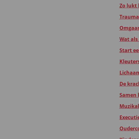
Zo lukt
Traumas
Omgaan 
Wat als
Start e
Kleuter
Lichaam
De krac
Samen b
Muzikal
Executie
Ouderco