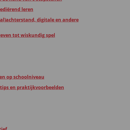
mediërend leren
al)achterstand, digitale en andere
 geven tot wiskundig spel
en op schoolniveau
tips en praktijkvoorbeelden
ief