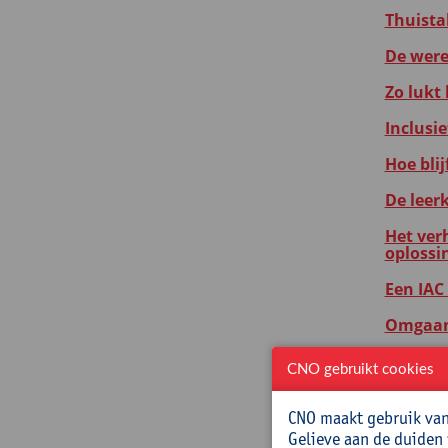
Thuista
De were
Zo lukt
Inclusi
Hoe blij
De leer
Het ver
oplossi
Een IAC 
Omgaan 
Samen m
CNO gebruikt cookies
Samen m
CNO maakt gebruik van 
Bouwen 
Gelieve aan de duiden