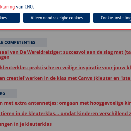
eit inzetten in je klas: praktijkgericht werken aan de m
klaring
van CNO.
iversiteit bij jonge kinderen
Cookie-instellin
uter aan het woord in je klas
LE COMPETENTIES
haal van De Wereldreiziger: succesvol aan de slag met (ta
ngen
 kleuterklas: praktische en veilige inspiratie voor jouw k
en creatief werken in de klas met Canva (kleuter en 1ste
RG
n met extra antennetjes: omgaan met hooggevoelige kin
tiëren in de kleuterklas... omdat kinderen verschillend z
engen in je kleuterklas