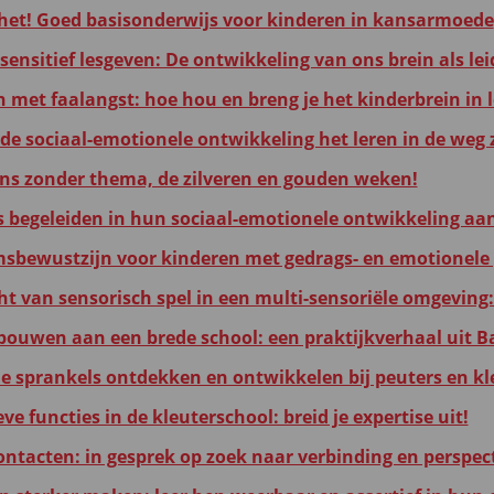
 het! Goed basisonderwijs voor kinderen in kansarmoede
ensitief lesgeven: De ontwikkeling van ons brein als le
met faalangst: hoe hou en breng je het kinderbrein in
 de sociaal-emotionele ontwikkeling het leren in de weg z
ens zonder thema, de zilveren en gouden weken!
s begeleiden in hun sociaal-emotionele ontwikkeling aa
sbewustzijn voor kinderen met gedrags- en emotionele
ht van sensorisch spel in een multi-sensoriële omgeving:
ouwen aan een brede school: een praktijkverhaal uit B
e sprankels ontdekken en ontwikkelen bij peuters en kl
ve functies in de kleuterschool: breid je expertise uit!
ntacten: in gesprek op zoek naar verbinding en perspect