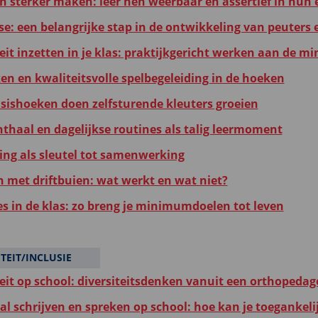
n sterker maken: leer hen weerbaar en assertief in hun 
se: een belangrijke stap in de ontwikkeling van peuters 
eit inzetten in je klas: praktijkgericht werken aan de m
en en kwaliteitsvolle spelbegeleiding in de hoeken
asishoeken doen zelfsturende kleuters groeien
thaal en dagelijkse routines als talig leermoment
ing als sleutel tot samenwerking
met driftbuien: wat werkt en wat niet?
es in de klas: zo breng je minimumdoelen tot leven
ITEIT/INCLUSIE
teit op school: diversiteitsdenken vanuit een orthopedag
aal schrijven en spreken op school: hoe kan je toeganke