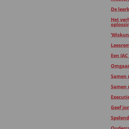
De leer
Het ver
oplossi
‘Wiskund
Leesrem
Een IAC 
Omgaan 
Samen m
Samen m
Executie
Geef jo
Spelend
Ouderco