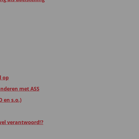
l op
kinderen met ASS
 en s.o.)
 wel verantwoord!?