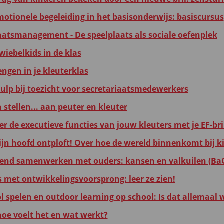
motionele begeleiding in het basisonderwijs: basiscursus
aatsmanagement - De speelplaats als sociale oefenplek
wiebelkids in de klas
engen in je kleuterklas
hulp bij toezicht voor secretariaatsmedewerkers
 stellen... aan peuter en kleuter
r de executieve functies van jouw kleuters met je EF-bri
ijn hoofd ontploft! Over hoe de wereld binnenkomt bij 
end samenwerken met ouders: kansen en valkuilen (BaO
s met ontwikkelingsvoorsprong: leer ze zien!
ol spelen en outdoor learning op school: Is dat allemaal
oe voelt het en wat werkt?