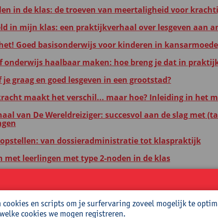
len in de klas: de troeven van meertaligheid voor kracht
ld in mijn klas: een praktijkverhaal over lesgeven aan 
 het! Goed basisonderwijs voor kinderen in kansarmoede
ef onderwijs haalbaar maken: hoe breng je dat in praktij
f je graag en goed lesgeven in een grootstad?
kracht maakt het verschil... maar hoe? Inleiding in het 
haal van De Wereldreiziger: succesvol aan de slag met (ta
ngen
opstellen: van dossieradministratie tot klaspraktijk
met leerlingen met type 2-noden in de klas
et alle ouders werken aan leesbevordering: voorwaard
et alle ouders werken aan leesbevordering: materialen
cookies en scripts om je surfervaring zoveel mogelijk te optim
aan een krachtige taalleeromgeving voor de jongste kl
 welke cookies we mogen registreren.