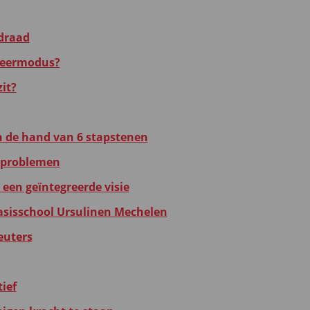
idraad
 leermodus?
it?
n de hand van 6 stapstenen
 problemen
 een geïntegreerde visie
asisschool Ursulinen Mechelen
euters
ief