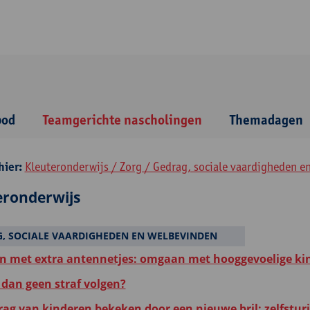
bod
Teamgerichte nascholingen
Themadagen
hier:
Kleuteronderwijs / Zorg / Gedrag, sociale vaardigheden e
eronderwijs
, SOCIALE VAARDIGHEDEN EN WELBEVINDEN
n met extra antennetjes: omgaan met hooggevoelige kin
 dan geen straf volgen?
rag van kinderen bekeken door een nieuwe bril: zelfsturin