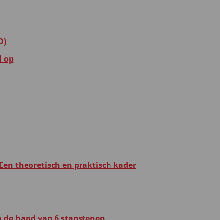
O)
l op
 Een theoretisch en praktisch kader
n de hand van 6 stapstenen