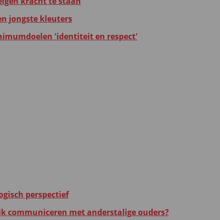
eigen kracht te staan
en jongste kleuters
inimumdoelen 'identiteit en respect'
ogisch perspectief
lijk communiceren met anderstalige ouders?