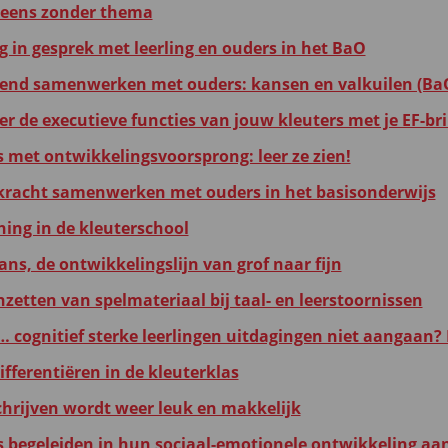
 eens zonder thema
ig in gesprek met leerling en ouders in het BaO
end samenwerken met ouders: kansen en valkuilen (Ba
r de executieve functies van jouw kleuters met je EF-bri
s met ontwikkelingsvoorsprong: leer ze zien!
kracht samenwerken met ouders in het basisonderwijs
hing in de kleuterschool
ans, de ontwikkelingslijn van grof naar fijn
nzetten van spelmateriaal bij taal- en leerstoornissen
… cognitief sterke leerlingen uitdagingen niet aangaan?
ifferentiëren in de kleuterklas
chrijven wordt weer leuk en makkelijk
s begeleiden in hun sociaal-emotionele ontwikkeling aa