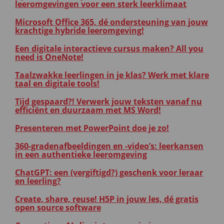
leeromgevingen voor een sterk leerklimaat
Microsoft Office 365, dé ondersteuning van jouw
krachtige hybride leeromgeving!
Een digitale interactieve cursus maken? All you
need is OneNote!
Taalzwakke leerlingen in je klas? Werk met klare
taal en digitale tools!
Tijd gespaard?! Verwerk jouw teksten vanaf nu
efficiënt en duurzaam met MS Word!
Presenteren met PowerPoint doe je zo!
360-gradenafbeeldingen en -video’s: leerkansen
in een authentieke leeromgeving
ChatGPT: een (vergiftigd?) geschenk voor leraar
en leerling?
Create, share, reuse! H5P in jouw les, dé gratis
open source software