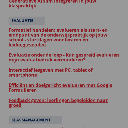
Generatieve AI slim integreren in jouw
klaspraktijk
EVALUATIE
Formatief handelen: evalueren als start- en
eindpunt van de onderwijspraktijk op jouw
school - startdagen voor leraren en
leidinggevenden
Evaluatie onder de loep - Kan gespreid evalueren
mijn evaluatiedruk verminderen?
Interactief lesgeven met PC, tablet of
smartphone
Efficiënt en doelgericht evalueren met Google
Formulieren
Feedback geven: leerlingen begeleiden naar
groei!
KLASMANAGEMENT