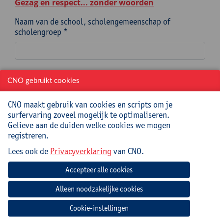
Gezag en respect... zonder woorden
Naam van de school, scholengemeenschap of
scholengroep *
Instellingsnummer (indien mogelijk)
CNO gebruikt cookies
CNO maakt gebruik van cookies en scripts om je
surfervaring zoveel mogelijk te optimaliseren.
Straat en nummer *
Gelieve aan de duiden welke cookies we mogen
registreren.
Lees ook de
Privacyverklaring
van CNO.
Postcode en gemeente *
Naam en voornaam aanvrager/contactpersoon *
Cookie-instellingen