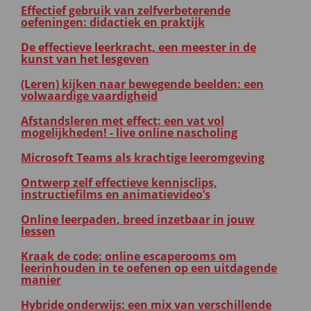
Effectief gebruik van zelfverbeterende
oefeningen: didactiek en praktijk
De effectieve leerkracht, een meester in de
kunst van het lesgeven
(Leren) kijken naar bewegende beelden: een
volwaardige vaardigheid
Afstandsleren met effect: een vat vol
mogelijkheden! - live online nascholing
Microsoft Teams als krachtige leeromgeving
Ontwerp zelf effectieve kennisclips,
instructiefilms en animatievideo’s
Online leerpaden, breed inzetbaar in jouw
lessen
Kraak de code: online escaperooms om
leerinhouden in te oefenen op een uitdagende
manier
Hybride onderwijs: een mix van verschillende