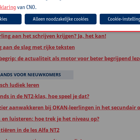
tel je me nu? Een verhaal als didactisch hulpmiddel voor
klaring
van CNO.
ading: kritisch en verdiepend lezen
Cookie-instellin
leerlingen genieten van lezen: op weg naar effectief lees
rling aan het schrijven krijgen? Ja, het kan!
g aan de slag met rijke teksten
egrip: de actualiteit als motor voor beter begrijpend le
LANDS VOOR NIEUWKOMERS
ch ludiek leren
ds in de NT2-klas, hoe speel je dat?
zier aanwakkeren bij OKAN-leerlingen in het secundair 
en luisteren: hoe trek je het niveau op?
tiëren in de les Alfa NT2