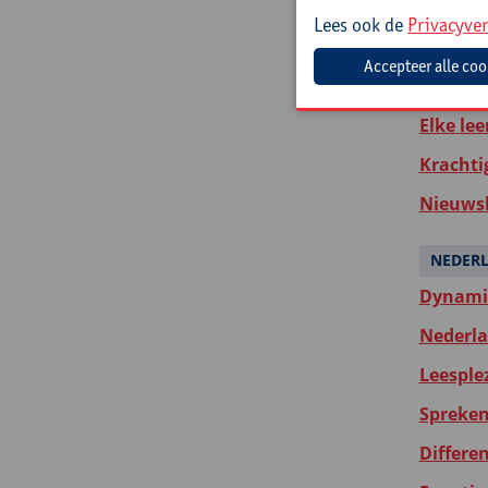
Wat ver
Lees ook de
Privacyver
Close re
Leer je 
Elke lee
Krachti
Nieuwsb
NEDER
Dynamis
Nederlan
Leesple
Spreken 
Differen