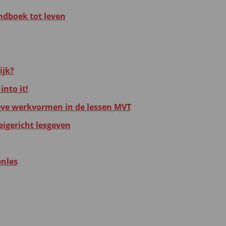
ndboek tot leven
ijk?
into it!
eve werkvormen in de lessen MVT
eigericht lesgeven
enles