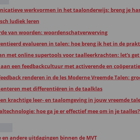
catieve werkvormen in het taalonderwijs: breng je ha
ch ludiek leren
de van woorden: woordenschatverwerving
entieerd evalueren in talen: hoe breng ik het in de prakt
n met online supertools voor taalleerkrachten: let’s get 
aan een feedbackcultuur met activerende en coöperati
 feedback renderen in de les Moderne Vreemde Talen: gro
enteren met differentiëren in de taalklas
een krachtige leer- en taalomgeving in jouw vreemde tal
altechnologie: hoe ga je er effectief mee om in je taalles?
e en andere uitdagingen binnen de MVT