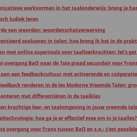
catieve werkvormen in het taalonderwijs: breng je ha
ch ludiek leren
de van woorden: woordenschatverwerving
entieerd evalueren in talen: hoe breng ik het in de prakt
n met online supertools voor taalleerkrachten: let’s get 
re) overgang BaO naar de 1ste graad secundair voor Frans
aan een feedbackcultuur met activerende en coöperati
 feedback renderen in de les Moderne Vreemde Talen: gro
enteren met differentiëren in de taalklas
een krachtige leer- en taalomgeving in jouw vreemde tal
altechnologie: hoe ga je er effectief mee om in je taalles?
te overgang voor Frans tussen BaO en s.o.: c’est possible