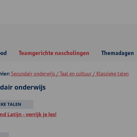
bod
Teamgerichte nascholingen
Themadagen
hier:
Secundair onderwijs / Taal en cultuur / Klassieke talen
dair onderwijs
EKE TALEN
d Latijn - verrijk je les!