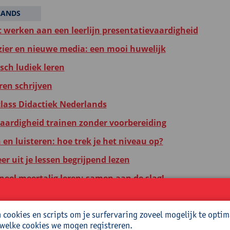
LANDS
nt werken aan een leerlijn presentatievaardigheid
zier en nieuwe media: een mooi huwelijk
ch ludiek leren
ren schrijven
lass Didactiek Nederlands
aardigheid trainen zonder voorbereiding
en luisteren: hoe trek je het niveau op?
r uit je lessen begrijpend lezen
neel meertalig leren: samen aan de slag!
ke leerlingen in je klas? Werk met klare taal en digitale
cookies en scripts om je surfervaring zoveel mogelijk te optim
altechnologie: hoe ga je er effectief mee om in je taalles?
 welke cookies we mogen registreren.