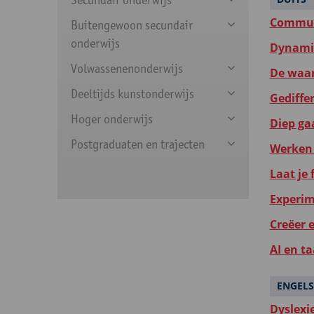
Communi
Buitengewoon secundair
onderwijs
Dynamis
Volwassenenonderwijs
De waar
Deeltijds kunstonderwijs
Gediffer
Hoger onderwijs
Diep gaa
Postgraduaten en trajecten
Werken 
Laat je
Experim
Creëer 
AI en ta
ENGELS
Dyslexi