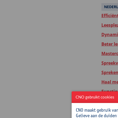
NEDER
Efficië
Leesple
Dynamis
Beter le
Masterc
Spreekv
Spreken 
Haal mee
Functio
CNO gebruikt cookies
Taalzwak
CNO maakt gebruik van 
AI en ta
Gelieve aan de duiden