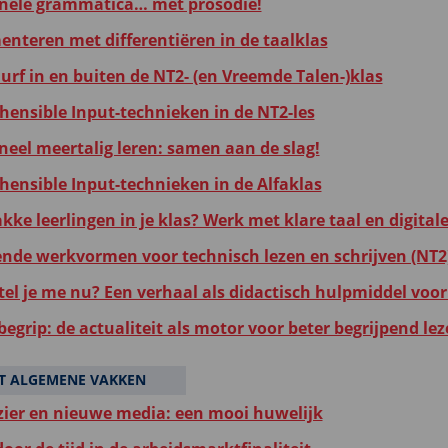
nele grammatica… mét prosodie!
enteren met differentiëren in de taalklas
urf in en buiten de NT2- (en Vreemde Talen-)klas
ensible Input-technieken in de NT2-les
neel meertalig leren: samen aan de slag!
ensible Input-technieken in de Alfaklas
ke leerlingen in je klas? Werk met klare taal en digitale
ende werkvormen voor technisch lezen en schrijven (NT2
tel je me nu? Een verhaal als didactisch hulpmiddel voor
egrip: de actualiteit als motor voor beter begrijpend le
T ALGEMENE VAKKEN
zier en nieuwe media: een mooi huwelijk