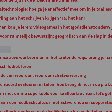
oor de tijd in de arbeidsmarktfinaliteit
altechnologie: hoe ga je er effectief mee om in je taalles?
rling aan het schrijven krijgen? Ja, het kan!
en kan je leren: videogames in het (godsdienst)onderwi
voor ruimtelijk bewustzijn: geografisch aan de slag in d
S
catieve werkvormen in het taalonderwijs: breng je ha
ch ludiek leren
de van woorden: woordenschatverwerving
entieerd evalueren in talen: hoe breng ik het in de prakt
n met online supertools voor taalleerkrachten: let’s get 
aan een feedbackcultuur met activerende en coöperati
 feedback renderen in de les Moderne Vreemde Talen: gro