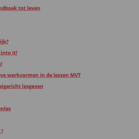
ndboek tot leven
ijk?
into it!
!
eve werkvormen in de lessen MVT
eigericht lesgeven
enles
 !