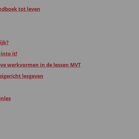
ndboek tot leven
ijk?
into it!
eve werkvormen in de lessen MVT
eigericht lesgeven
enles