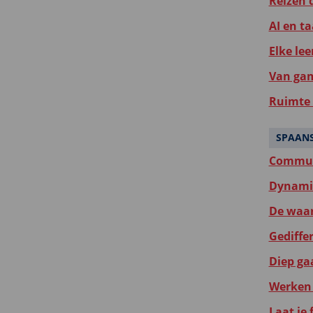
Reizen d
AI en ta
Elke lee
Van gam
Ruimte 
SPAAN
Communi
Dynamis
De waar
Gediffer
Diep gaa
Werken 
Laat je