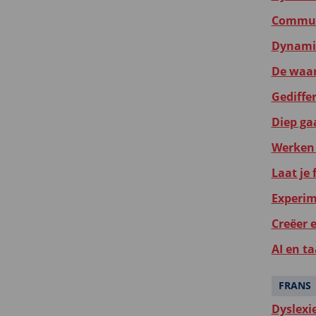
Communi
Dynamis
De waar
Gediffer
Diep gaa
Werken 
Laat je
Experim
Creëer 
AI en ta
FRANS
Dyslexi