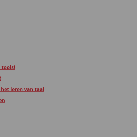
 tools!
)
 het leren van taal
zen