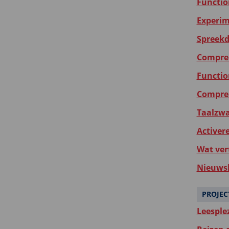
Functio
Experim
Spreekd
Compreh
Functio
Compreh
Taalzwak
Activer
Wat ver
Nieuwsb
PROJEC
Leesple