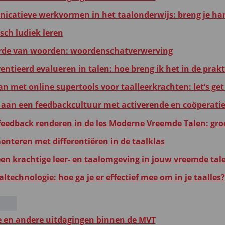
catieve werkvormen in het taalonderwijs: breng je ha
ch ludiek leren
de van woorden: woordenschatverwerving
entieerd evalueren in talen: hoe breng ik het in de prakt
n met online supertools voor taalleerkrachten: let’s get 
aan een feedbackcultuur met activerende en coöperati
 feedback renderen in de les Moderne Vreemde Talen: gro
enteren met differentiëren in de taalklas
een krachtige leer- en taalomgeving in jouw vreemde tal
altechnologie: hoe ga je er effectief mee om in je taalles?
e en andere uitdagingen binnen de MVT