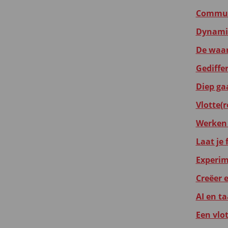
Communi
Dynamis
De waar
Gediffer
Diep gaa
Vlotte(
Werken 
Laat je
Experim
Creëer 
AI en ta
Een vlot