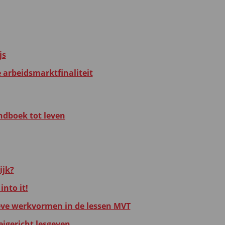
js
e arbeidsmarktfinaliteit
ndboek tot leven
ijk?
into it!
eve werkvormen in de lessen MVT
eigericht lesgeven