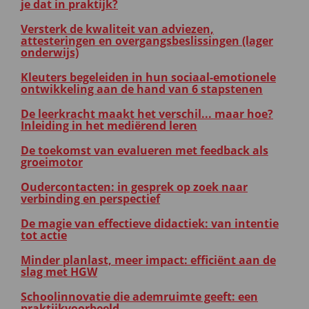
je dat in praktijk?
Versterk de kwaliteit van adviezen,
attesteringen en overgangsbeslissingen (lager
onderwijs)
Kleuters begeleiden in hun sociaal-emotionele
ontwikkeling aan de hand van 6 stapstenen
De leerkracht maakt het verschil... maar hoe?
Inleiding in het mediërend leren
De toekomst van evalueren met feedback als
groeimotor
Oudercontacten: in gesprek op zoek naar
verbinding en perspectief
De magie van effectieve didactiek: van intentie
tot actie
Minder planlast, meer impact: efficiënt aan de
slag met HGW
Schoolinnovatie die ademruimte geeft: een
praktijkvoorbeeld