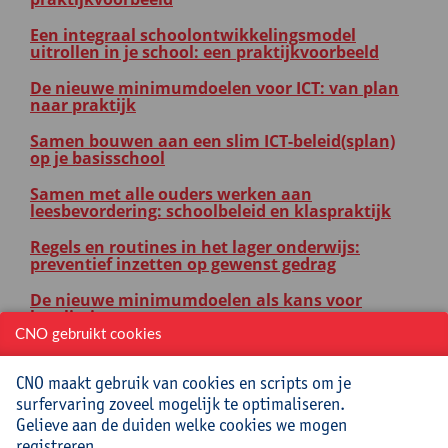
Een integraal schoolontwikkelingsmodel
uitrollen in je school: een praktijkvoorbeeld
De nieuwe minimumdoelen voor ICT: van plan
naar praktijk
Samen bouwen aan een slim ICT-beleid(splan)
op je basisschool
Samen met alle ouders werken aan
leesbevordering: schoolbeleid en klaspraktijk
Regels en routines in het lager onderwijs:
preventief inzetten op gewenst gedrag
De nieuwe minimumdoelen als kans voor
kwaliteitszorg
CNO gebruikt cookies
Procesbegeleiding: veranderen met impact!
CNO maakt gebruik van cookies en scripts om je
surfervaring zoveel mogelijk te optimaliseren.
ICT-COÖRDINATOR
Gelieve aan de duiden welke cookies we mogen
Online oefeningen maken met Bookwidgets
registreren.