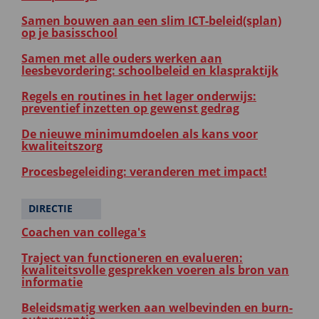
Samen bouwen aan een slim ICT-beleid(splan)
op je basisschool
Samen met alle ouders werken aan
leesbevordering: schoolbeleid en klaspraktijk
Regels en routines in het lager onderwijs:
preventief inzetten op gewenst gedrag
De nieuwe minimumdoelen als kans voor
kwaliteitszorg
Procesbegeleiding: veranderen met impact!
DIRECTIE
Coachen van collega's
Traject van functioneren en evalueren:
kwaliteitsvolle gesprekken voeren als bron van
informatie
Beleidsmatig werken aan welbevinden en burn-