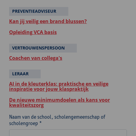
PREVENTIEADVISEUR
Kan jij veilig een brand blussen?
Opleiding VCA basis
VERTROUWENSPERSOON
Coachen van collega's
LERAAR
AI in de kleuterklas: praktische en veilige
inspiratie voor jouw klaspraktijk
De nieuwe minimumdoelen als kans voor
kwaliteitszorg
Naam van de school, scholengemeenschap of
scholengroep *