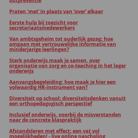
outpreventie
Praten 'met’ in plaats van ‘over’ elkaar
Eerste hulp bij toezicht voor
secretariaatsmedewerkers
Van ambtsgeheim tot ouderlijk gezag: hoe
omgaan met vertrouwelijke informatie van
minderjarige leerlingen?
Sterk onderwijs maak je samen, over
organisatie van zorg en co-teaching in het lager
onderwijs
Aanvangsbegeleiding: hoe maak je hier een
volwaardig HR-instrument van?
Diversiteit op school: diversiteitsdenken vanuit
een orthopedagogisch perspectief
Inclusief onderwijs, voorbij de misverstanden
naar de concrete klaspraktijk
Afstandsleren met effect: een vat vol
mogelijkheden! - live online nascholing