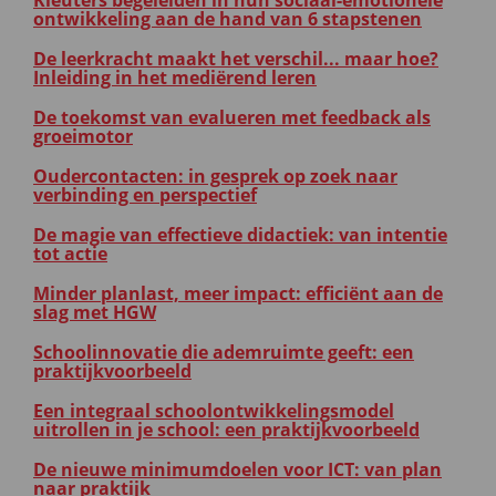
Kleuters begeleiden in hun sociaal-emotionele
ontwikkeling aan de hand van 6 stapstenen
De leerkracht maakt het verschil... maar hoe?
Inleiding in het mediërend leren
De toekomst van evalueren met feedback als
groeimotor
Oudercontacten: in gesprek op zoek naar
verbinding en perspectief
De magie van effectieve didactiek: van intentie
tot actie
Minder planlast, meer impact: efficiënt aan de
slag met HGW
Schoolinnovatie die ademruimte geeft: een
praktijkvoorbeeld
Een integraal schoolontwikkelingsmodel
uitrollen in je school: een praktijkvoorbeeld
De nieuwe minimumdoelen voor ICT: van plan
naar praktijk