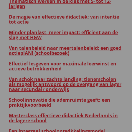
Thematisch werken in de klas met 5- tot 12-
jarigen
De magie van effectieve didactiek: van intentie
tot actie
Minder planlast, meer impact: efficiënt aan de
slag met HGW
Van talenbeleid naar meertalenbeleid: een goed
actieplAN! (schoolbezoek)
Effectief lesgeven voor maximale leerwinst en
actieve betrokkenheid
Van schok naar zachte landing: tienerscholen
als mogelijk antwoord op de overgang van lager
naar secundair onderwijs
Schoolinnovatie die ademruimte geeft: een
praktijkvoorbeeld
Masterclass effectieve didactiek Nederlands in
de lagere school
Een integraal schoolontwikkelingsmodel