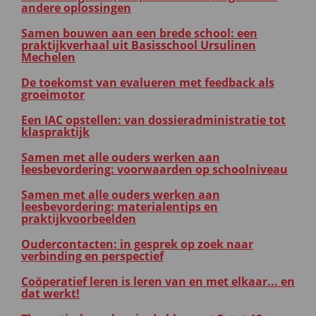
andere oplossingen
Samen bouwen aan een brede school: een
praktijkverhaal uit Basisschool Ursulinen
Mechelen
De toekomst van evalueren met feedback als
groeimotor
Een IAC opstellen: van dossieradministratie tot
klaspraktijk
Samen met alle ouders werken aan
leesbevordering: voorwaarden op schoolniveau
Samen met alle ouders werken aan
leesbevordering: materialentips en
praktijkvoorbeelden
Oudercontacten: in gesprek op zoek naar
verbinding en perspectief
Coöperatief leren is leren van en met elkaar... en
dat werkt!