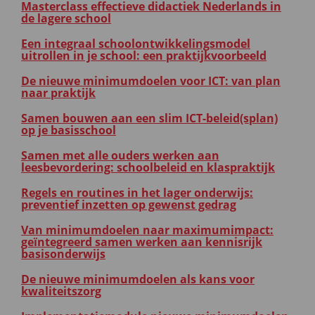
Masterclass effectieve didactiek Nederlands in
de lagere school
Een integraal schoolontwikkelingsmodel
uitrollen in je school: een praktijkvoorbeeld
De nieuwe minimumdoelen voor ICT: van plan
naar praktijk
Samen bouwen aan een slim ICT-beleid(splan)
op je basisschool
Samen met alle ouders werken aan
leesbevordering: schoolbeleid en klaspraktijk
Regels en routines in het lager onderwijs:
preventief inzetten op gewenst gedrag
Van minimumdoelen naar maximumimpact:
geïntegreerd samen werken aan kennisrijk
basisonderwijs
De nieuwe minimumdoelen als kans voor
kwaliteitszorg