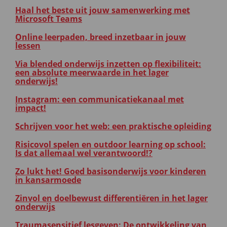
Haal het beste uit jouw samenwerking met
Microsoft Teams
Online leerpaden, breed inzetbaar in jouw
lessen
Via blended onderwijs inzetten op flexibiliteit:
een absolute meerwaarde in het lager
onderwijs!
Instagram: een communicatiekanaal met
impact!
Schrijven voor het web: een praktische opleiding
Risicovol spelen en outdoor learning op school:
Is dat allemaal wel verantwoord!?
Zo lukt het! Goed basisonderwijs voor kinderen
in kansarmoede
Zinvol en doelbewust differentiëren in het lager
onderwijs
Traumasensitief lesgeven: De ontwikkeling van