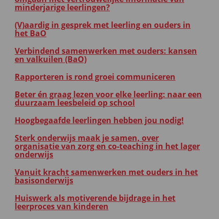
minderjarige leerlingen?
(V)aardig in gesprek met leerling en ouders in
het BaO
Verbindend samenwerken met ouders: kansen
en valkuilen (BaO)
Rapporteren is rond groei communiceren
Beter én graag lezen voor elke leerling: naar een
duurzaam leesbeleid op school
Hoogbegaafde leerlingen hebben jou nodig!
Sterk onderwijs maak je samen, over
organisatie van zorg en co-teaching in het lager
onderwijs
Vanuit kracht samenwerken met ouders in het
basisonderwijs
Huiswerk als motiverende bijdrage in het
leerproces van kinderen