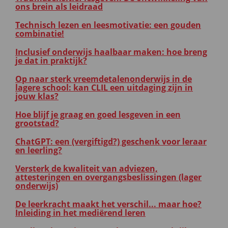
ons brein als leidraad
Technisch lezen en leesmotivatie: een gouden
combinatie!
Inclusief onderwijs haalbaar maken: hoe breng
je dat in praktijk?
Op naar sterk vreemdetalenonderwijs in de
lagere school: kan CLIL een uitdaging zijn in
jouw klas?
Hoe blijf je graag en goed lesgeven in een
grootstad?
ChatGPT: een (vergiftigd?) geschenk voor leraar
en leerling?
Versterk de kwaliteit van adviezen,
attesteringen en overgangsbeslissingen (lager
onderwijs)
De leerkracht maakt het verschil... maar hoe?
Inleiding in het mediërend leren