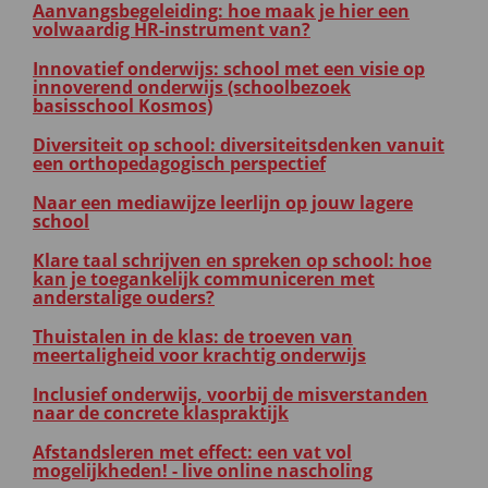
Aanvangsbegeleiding: hoe maak je hier een
volwaardig HR-instrument van?
Innovatief onderwijs: school met een visie op
innoverend onderwijs (schoolbezoek
basisschool Kosmos)
Diversiteit op school: diversiteitsdenken vanuit
een orthopedagogisch perspectief
Naar een mediawijze leerlijn op jouw lagere
school
Klare taal schrijven en spreken op school: hoe
kan je toegankelijk communiceren met
anderstalige ouders?
Thuistalen in de klas: de troeven van
meertaligheid voor krachtig onderwijs
Inclusief onderwijs, voorbij de misverstanden
naar de concrete klaspraktijk
Afstandsleren met effect: een vat vol
mogelijkheden! - live online nascholing