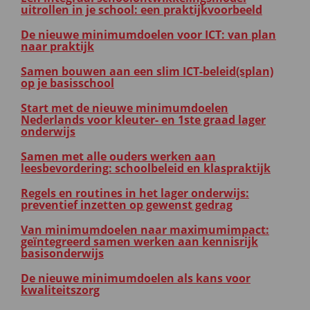
uitrollen in je school: een praktijkvoorbeeld
De nieuwe minimumdoelen voor ICT: van plan
naar praktijk
Samen bouwen aan een slim ICT-beleid(splan)
op je basisschool
Start met de nieuwe minimumdoelen
Nederlands voor kleuter- en 1ste graad lager
onderwijs
Samen met alle ouders werken aan
leesbevordering: schoolbeleid en klaspraktijk
Regels en routines in het lager onderwijs:
preventief inzetten op gewenst gedrag
Van minimumdoelen naar maximumimpact:
geïntegreerd samen werken aan kennisrijk
basisonderwijs
De nieuwe minimumdoelen als kans voor
kwaliteitszorg