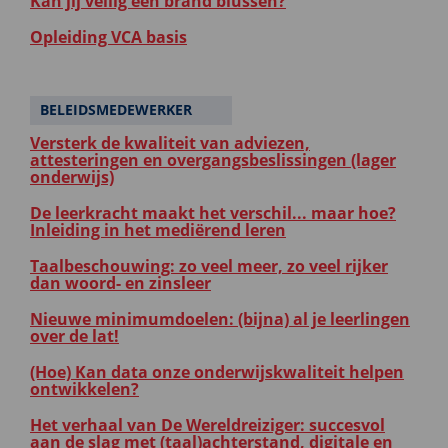
Kan jij veilig een brand blussen?
Opleiding VCA basis
BELEIDSMEDEWERKER
Versterk de kwaliteit van adviezen,
attesteringen en overgangsbeslissingen (lager
onderwijs)
De leerkracht maakt het verschil... maar hoe?
Inleiding in het mediërend leren
Taalbeschouwing: zo veel meer, zo veel rijker
dan woord- en zinsleer
Nieuwe minimumdoelen: (bijna) al je leerlingen
over de lat!
(Hoe) Kan data onze onderwijskwaliteit helpen
ontwikkelen?
Het verhaal van De Wereldreiziger: succesvol
aan de slag met (taal)achterstand, digitale en