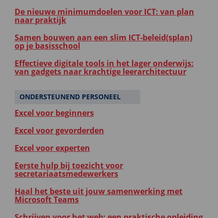
De nieuwe minimumdoelen voor ICT: van plan
naar praktijk
Samen bouwen aan een slim ICT-beleid(splan)
op je basisschool
Effectieve digitale tools in het lager onderwijs:
van gadgets naar krachtige leerarchitectuur
ONDERSTEUNEND PERSONEEL
Excel voor beginners
Excel voor gevorderden
Excel voor experten
Eerste hulp bij toezicht voor
secretariaatsmedewerkers
Haal het beste uit jouw samenwerking met
Microsoft Teams
Schrijven voor het web: een praktische opleiding