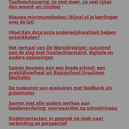
Taalbeschouwing: zo veel meer, zo veel rijker
dan woord- en zinsleer
Nieuwe minimumdoelen: (bijna) al je leerlingen
over de lat!
(Hoe) Kan data onze onderwijskwaliteit helpen
ontwikkelen?
Het verhaal van De Wereldreiziger: succesvol
aan de slag met (taal)achterstand, digitale en
andere oplossingen
Samen bouwen aan een brede school: een
praktijkverhaal uit Basisschool Ursulinen
Mechelen
De toekomst van evalueren met feedback als
groeimotor
Samen met alle ouders werken aan
leesbevordering: voorwaarden op schoolniveau
Oudercontacten: in gesprek op zoek naar
verbinding en perspectief