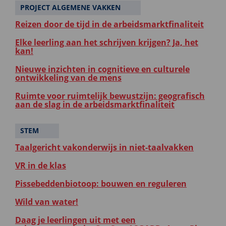
PROJECT ALGEMENE VAKKEN
Reizen door de tijd in de arbeidsmarktfinaliteit
Elke leerling aan het schrijven krijgen? Ja, het
kan!
Nieuwe inzichten in cognitieve en culturele
ontwikkeling van de mens
Ruimte voor ruimtelijk bewustzijn: geografisch
aan de slag in de arbeidsmarktfinaliteit
STEM
Taalgericht vakonderwijs in niet-taalvakken
VR in de klas
Pissebeddenbiotoop: bouwen en reguleren
Wild van water!
Daag je leerlingen uit met een