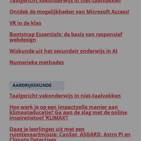
Taalgericht vakonderwijs in niet-taalvakken
Ontdek de mogelijkheden van Microsoft Access!
VR in de klas
Bootstrap Essentials: de basis van responsief
webdesign
Wiskunde uit het secundair onderwijs in AI
Numerieke methodes
AARDRIJKSKUNDE
Taalgericht vakonderwijs in niet-taalvakken
Hoe werk je op een impactvolle manier aan
klimaateducatie? Ga aan de slag met de online
inspiratietool ‘KLIMAX’!
Daag je leerlingen uit met een
ruimtevaartmissie: CanSat, ASGARD, Astro Pi en
Climate Detectives