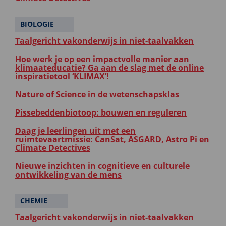
BIOLOGIE
Taalgericht vakonderwijs in niet-taalvakken
Hoe werk je op een impactvolle manier aan
klimaateducatie? Ga aan de slag met de online
inspiratietool ‘KLIMAX’!
Nature of Science in de wetenschapsklas
Pissebeddenbiotoop: bouwen en reguleren
Daag je leerlingen uit met een
ruimtevaartmissie: CanSat, ASGARD, Astro Pi en
Climate Detectives
Nieuwe inzichten in cognitieve en culturele
ontwikkeling van de mens
CHEMIE
Taalgericht vakonderwijs in niet-taalvakken