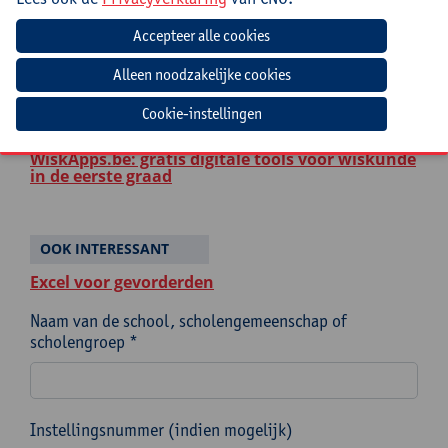
Numerieke methodes
Van lager naar secundair onderwijs:
hindernissen en opportuniteiten binnen
wiskunde
Cookie-instellingen
Wiskunde-leren activeren
WiskApps.be: gratis digitale tools voor wiskunde
in de eerste graad
OOK INTERESSANT
Excel voor gevorderden
Naam van de school, scholengemeenschap of
scholengroep *
Instellingsnummer (indien mogelijk)