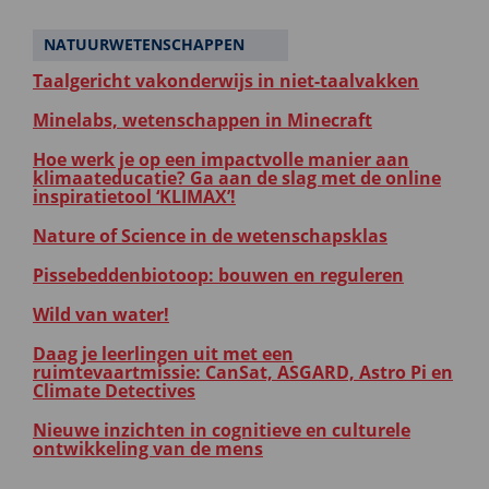
NATUURWETENSCHAPPEN
Taalgericht vakonderwijs in niet-taalvakken
Minelabs, wetenschappen in Minecraft
Hoe werk je op een impactvolle manier aan
klimaateducatie? Ga aan de slag met de online
inspiratietool ‘KLIMAX’!
Nature of Science in de wetenschapsklas
Pissebeddenbiotoop: bouwen en reguleren
Wild van water!
Daag je leerlingen uit met een
ruimtevaartmissie: CanSat, ASGARD, Astro Pi en
Climate Detectives
Nieuwe inzichten in cognitieve en culturele
ontwikkeling van de mens