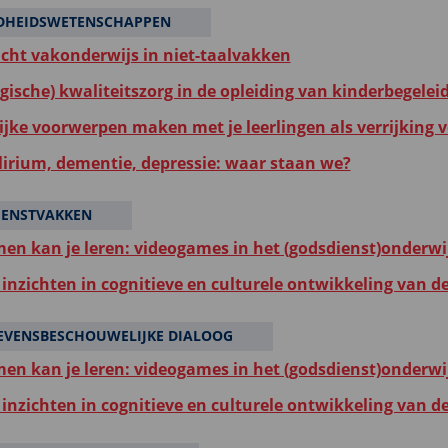
DHEIDSWETENSCHAPPEN
icht vakonderwijs in niet-taalvakken
gische) kwaliteitszorg in de opleiding van kinderbegelei
ijke voorwerpen maken met je leerlingen als verrijking vo
elirium, dementie, depressie: waar staan we?
IENSTVAKKEN
en kan je leren: videogames in het (godsdienst)onderwi
inzichten in cognitieve en culturele ontwikkeling van d
EVENSBESCHOUWELIJKE DIALOOG
en kan je leren: videogames in het (godsdienst)onderwi
inzichten in cognitieve en culturele ontwikkeling van d