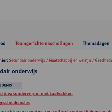
bod
Teamgerichte nascholingen
Themadagen
hier:
Secundair onderwijs / Maatschappij en welzijn / Geschied
dair onderwijs
EDENIS
icht vakonderwijs in niet-taalvakken
 geschiedenisles
inzichten in cognitieve en culturele ontwikkeling van d