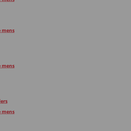
e mens
e mens
ders
e mens