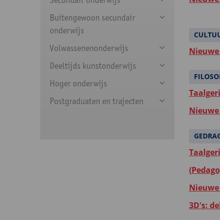
Buitengewoon secundair
onderwijs
CULTU
Volwassenenonderwijs
Nieuwe 
Deeltijds kunstonderwijs
FILOSO
Hoger onderwijs
Taalger
Postgraduaten en trajecten
Nieuwe 
GEDRA
Taalger
(Pedago
Nieuwe 
3D's: d