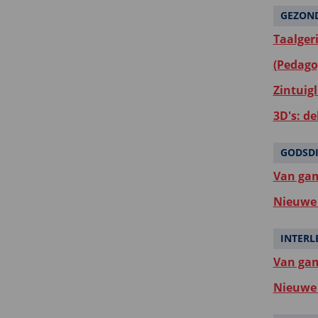
GEZON
Taalger
(Pedago
Zintuigl
3D's: d
GODSD
Van gam
Nieuwe 
INTERL
Van gam
Nieuwe 