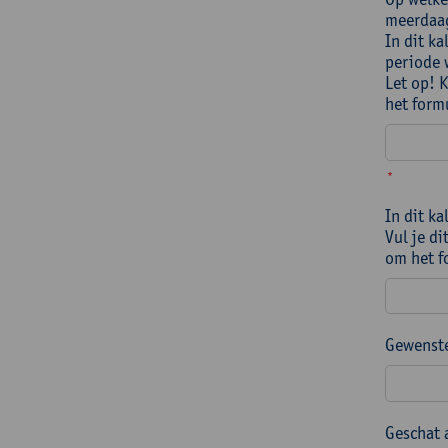
meerdaag
In dit k
periode 
Let op! 
het form
*
In dit k
Vul je di
om het f
Gewenste
Geschat 