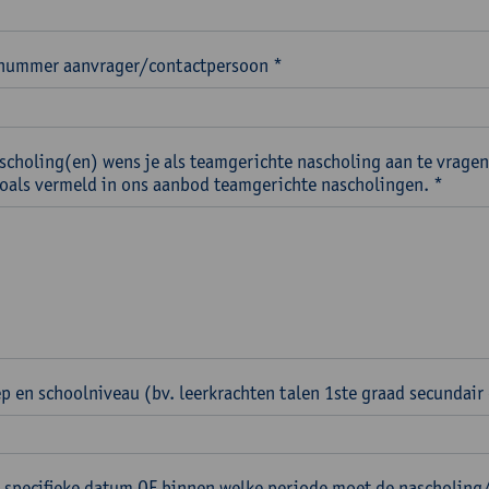
nummer aanvrager/contactpersoon *
scholing(en) wens je als teamgerichte nascholing aan te vragen
 zoals vermeld in ons aanbod teamgerichte nascholingen. *
p en schoolniveau (bv. leerkrachten talen 1ste graad secundair
 specifieke datum OF binnen welke periode moet de nascholing