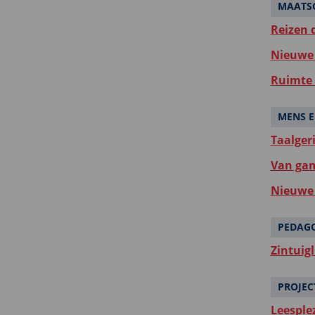
MAATSC
Reizen d
Nieuwe 
Ruimte 
MENS E
Taalger
Van gam
Nieuwe 
PEDAG
Zintuigl
PROJEC
Leesple