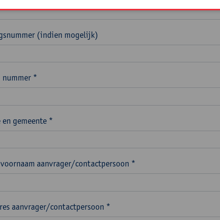
ngsnummer (indien mogelijk)
n nummer *
 en gemeente *
voornaam aanvrager/contactpersoon *
res aanvrager/contactpersoon *