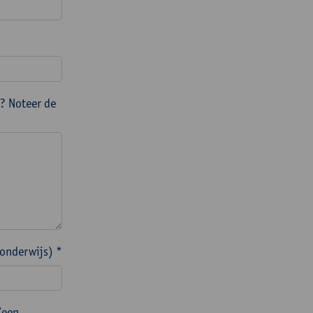
? Noteer de
 onderwijs) *
/een