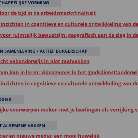
HAPPELIJKE VORMING
oor de tijd in de arbeidsmarktfinaliteit
inzichten in cognitieve en culturele ontwikkeling van d
voor ruimtelijk bewustzijn: geografisch aan de slag in d
N SAMENLEVING / ACTIEF BURGERSCHAP
icht vakonderwijs in niet-taalvakken
en kan je leren: videogames in het (godsdienst)onderwi
inzichten in cognitieve en culturele ontwikkeling van d
OGIEK
ijke voorwerpen maken met je leerlingen als verrijking vo
T ALGEMENE VAKKEN
zier en nieuwe media: een mooi huwelijk