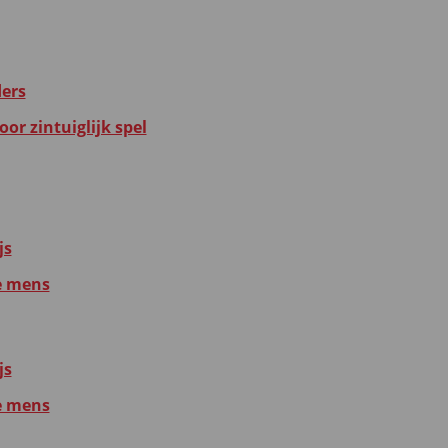
ders
or zintuiglijk spel
js
e mens
js
e mens