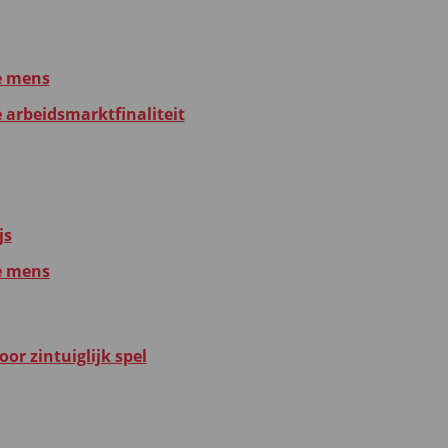
e mens
e arbeidsmarktfinaliteit
js
e mens
or zintuiglijk spel