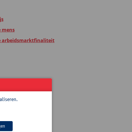
js
e mens
e arbeidsmarktfinaliteit
js
aliseren.
gen