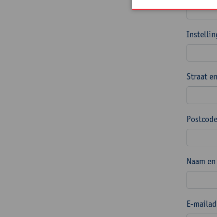
Instelli
Straat e
Postcode
Naam en 
E-mailad