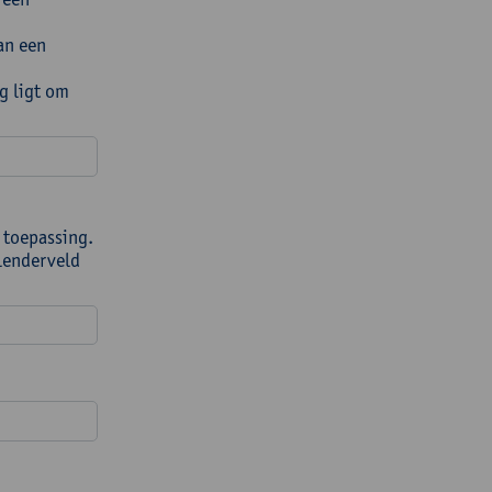
an een
g ligt om
 toepassing.
alenderveld