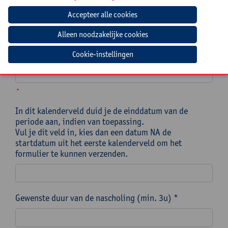
In dit kalenderveld duid je een specifieke datum aan
OF de startdatum van een periode waarin je
nascholing/traject ingepland moet worden. *
Let op! Kies een datum die minstens 3 maanden na de
datum van vandaag ligt om het formulier te kunnen
verzenden.
Cookie-instellingen
*
In dit kalenderveld duid je de einddatum van de
periode aan, indien van toepassing.
Vul je dit veld in, kies dan een datum NA de
startdatum uit het eerste kalenderveld om het
formulier te kunnen verzenden.
Gewenste duur van de nascholing (min. 3u) *