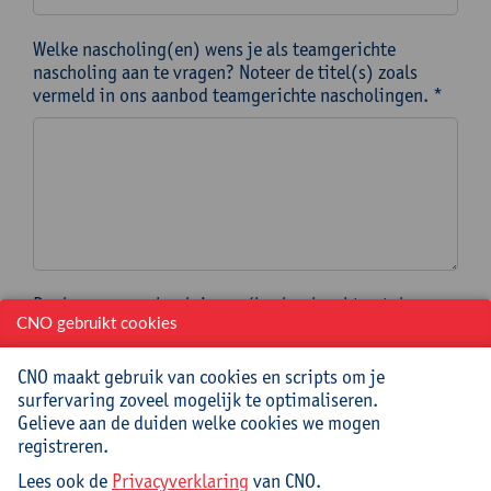
Welke nascholing(en) wens je als teamgerichte
nascholing aan te vragen? Noteer de titel(s) zoals
vermeld in ons aanbod teamgerichte nascholingen. *
Doelgroep en schoolniveau (bv. leerkrachten talen
1ste graad secundair onderwijs) *
CNO gebruikt cookies
CNO maakt gebruik van cookies en scripts om je
surfervaring zoveel mogelijk te optimaliseren.
Gelieve aan de duiden welke cookies we mogen
Op welke specifieke datum OF binnen welke periode
registreren.
moet de nascholing/een meerdaags traject ingepland
worden?
Lees ook de
Privacyverklaring
van CNO.