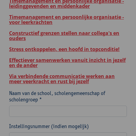
Timemanagement en persoonlijke organisatie -
leidinggevenden en middenkader
Timemanagement en persoonlijke organisatie -
voor leerkrachten
Constructief grenzen stellen naar collega's en
ouders
Stress ontkoppelen, een hoofd in topconditie!
Effectiever samenwerken vanuit inzicht in jezelf
en de ander
Via verbindende communicatie werken aan
meer veerkracht en rust bij jezelf
Naam van de school, scholengemeenschap of
scholengroep *
Instellingsnummer (indien mogelijk)