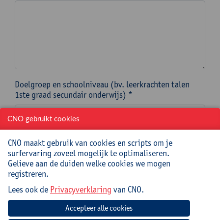
Doelgroep en schoolniveau (bv. leerkrachten talen
1ste graad secundair onderwijs) *
CNO gebruikt cookies
Op welke specifieke datum OF binnen welke periode
CNO maakt gebruik van cookies en scripts om je
moet de nascholing/een meerdaags traject ingepland
surfervaring zoveel mogelijk te optimaliseren.
worden?
Gelieve aan de duiden welke cookies we mogen
In dit kalenderveld duid je een specifieke datum aan
registreren.
OF de startdatum van een periode waarin je
nascholing/traject ingepland moet worden. *
Lees ook de
Privacyverklaring
van CNO.
Let op! Kies een datum die minstens 3 maanden na de
datum van vandaag ligt om het formulier te kunnen
verzenden.