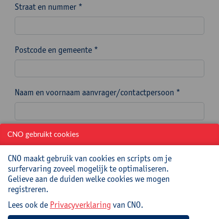
Straat en nummer *
Postcode en gemeente *
Naam en voornaam aanvrager/contactpersoon *
E-mailadres aanvrager/contactpersoon *
CNO gebruikt cookies
CNO maakt gebruik van cookies en scripts om je
surfervaring zoveel mogelijk te optimaliseren.
Telefoonnummer aanvrager/contactpersoon *
Gelieve aan de duiden welke cookies we mogen
registreren.
Lees ook de
Privacyverklaring
van CNO.