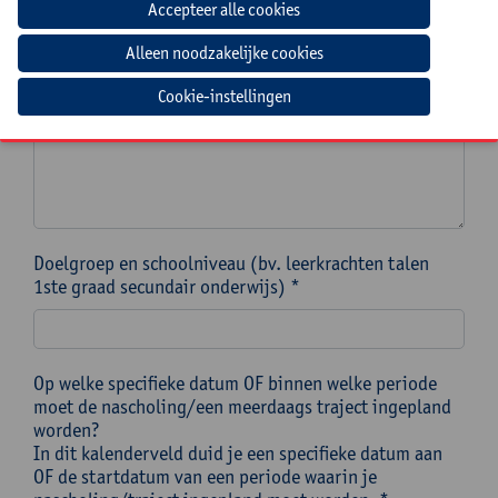
Welke nascholing(en) wens je als teamgerichte
nascholing aan te vragen? Noteer de titel(s) zoals
vermeld in ons aanbod teamgerichte nascholingen. *
Cookie-instellingen
Doelgroep en schoolniveau (bv. leerkrachten talen
1ste graad secundair onderwijs) *
Op welke specifieke datum OF binnen welke periode
moet de nascholing/een meerdaags traject ingepland
worden?
In dit kalenderveld duid je een specifieke datum aan
OF de startdatum van een periode waarin je