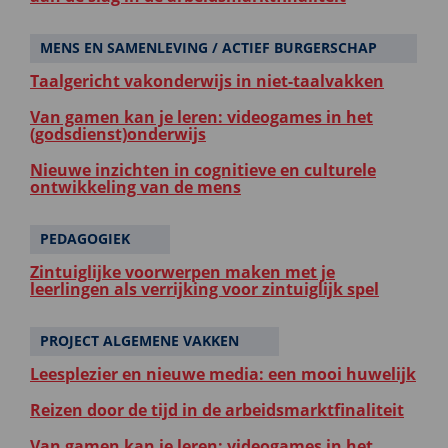
MENS EN SAMENLEVING / ACTIEF BURGERSCHAP
Taalgericht vakonderwijs in niet-taalvakken
Van gamen kan je leren: videogames in het
(godsdienst)onderwijs
Nieuwe inzichten in cognitieve en culturele
ontwikkeling van de mens
PEDAGOGIEK
Zintuiglijke voorwerpen maken met je
leerlingen als verrijking voor zintuiglijk spel
PROJECT ALGEMENE VAKKEN
Leesplezier en nieuwe media: een mooi huwelijk
Reizen door de tijd in de arbeidsmarktfinaliteit
Van gamen kan je leren: videogames in het