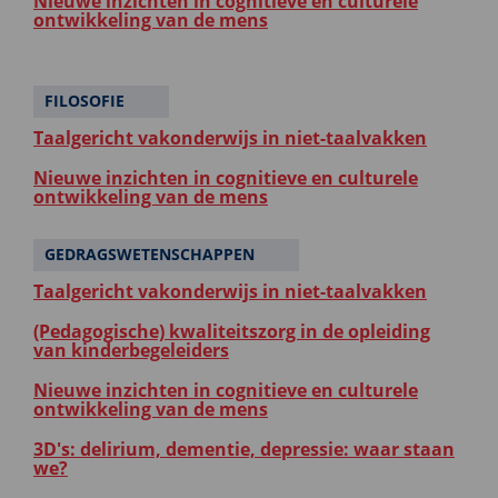
Nieuwe inzichten in cognitieve en culturele
ontwikkeling van de mens
FILOSOFIE
Taalgericht vakonderwijs in niet-taalvakken
Nieuwe inzichten in cognitieve en culturele
ontwikkeling van de mens
GEDRAGSWETENSCHAPPEN
Taalgericht vakonderwijs in niet-taalvakken
(Pedagogische) kwaliteitszorg in de opleiding
van kinderbegeleiders
Nieuwe inzichten in cognitieve en culturele
ontwikkeling van de mens
3D's: delirium, dementie, depressie: waar staan
we?