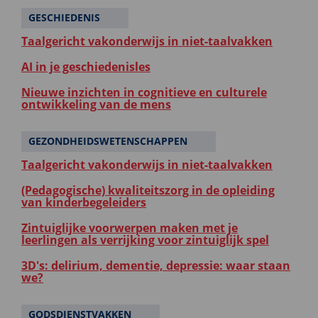
GESCHIEDENIS
Taalgericht vakonderwijs in niet-taalvakken
AI in je geschiedenisles
Nieuwe inzichten in cognitieve en culturele
ontwikkeling van de mens
GEZONDHEIDSWETENSCHAPPEN
Taalgericht vakonderwijs in niet-taalvakken
(Pedagogische) kwaliteitszorg in de opleiding
van kinderbegeleiders
Zintuiglijke voorwerpen maken met je
leerlingen als verrijking voor zintuiglijk spel
3D's: delirium, dementie, depressie: waar staan
we?
GODSDIENSTVAKKEN