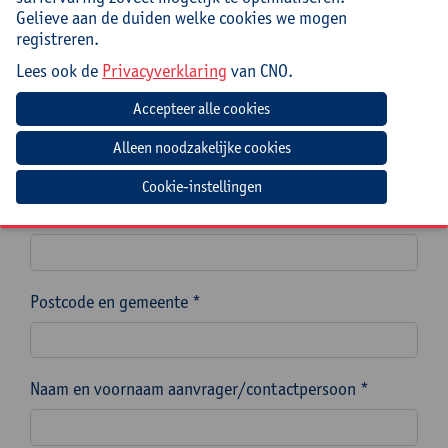
Gelieve aan de duiden welke cookies we mogen
Naam van de school, scholengemeenschap of
registreren.
scholengroep *
Lees ook de
Privacyverklaring
van CNO.
Instellingsnummer (indien mogelijk)
Cookie-instellingen
Straat en nummer *
Postcode en gemeente *
Naam en voornaam aanvrager/contactpersoon *