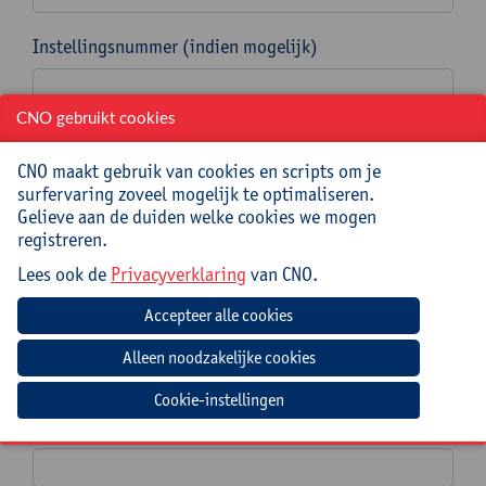
Instellingsnummer (indien mogelijk)
CNO gebruikt cookies
Straat en nummer *
CNO maakt gebruik van cookies en scripts om je
surfervaring zoveel mogelijk te optimaliseren.
Gelieve aan de duiden welke cookies we mogen
Postcode en gemeente *
registreren.
Lees ook de
Privacyverklaring
van CNO.
Naam en voornaam aanvrager/contactpersoon *
Cookie-instellingen
E-mailadres aanvrager/contactpersoon *