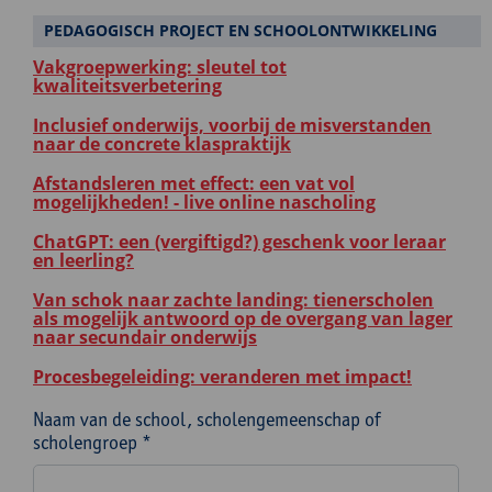
PEDAGOGISCH PROJECT EN SCHOOLONTWIKKELING
Vakgroepwerking: sleutel tot
kwaliteitsverbetering
Inclusief onderwijs, voorbij de misverstanden
naar de concrete klaspraktijk
Afstandsleren met effect: een vat vol
mogelijkheden! - live online nascholing
ChatGPT: een (vergiftigd?) geschenk voor leraar
en leerling?
Van schok naar zachte landing: tienerscholen
als mogelijk antwoord op de overgang van lager
naar secundair onderwijs
Procesbegeleiding: veranderen met impact!
Naam van de school, scholengemeenschap of
scholengroep *