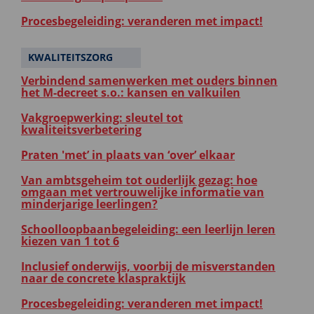
Procesbegeleiding: veranderen met impact!
KWALITEITSZORG
Verbindend samenwerken met ouders binnen
het M-decreet s.o.: kansen en valkuilen
Vakgroepwerking: sleutel tot
kwaliteitsverbetering
Praten 'met’ in plaats van ‘over’ elkaar
Van ambtsgeheim tot ouderlijk gezag: hoe
omgaan met vertrouwelijke informatie van
minderjarige leerlingen?
Schoolloopbaanbegeleiding: een leerlijn leren
kiezen van 1 tot 6
Inclusief onderwijs, voorbij de misverstanden
naar de concrete klaspraktijk
Procesbegeleiding: veranderen met impact!