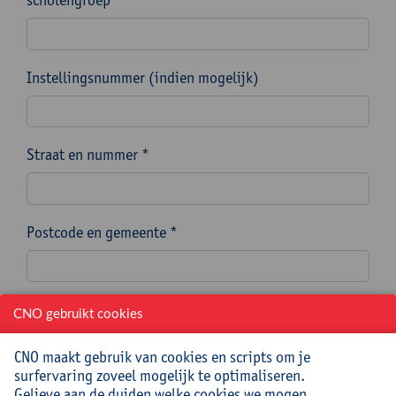
Instellingsnummer (indien mogelijk)
Straat en nummer *
Postcode en gemeente *
Naam en voornaam aanvrager/contactpersoon *
CNO gebruikt cookies
CNO maakt gebruik van cookies en scripts om je
surfervaring zoveel mogelijk te optimaliseren.
E-mailadres aanvrager/contactpersoon *
Gelieve aan de duiden welke cookies we mogen