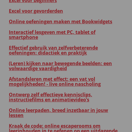
Excel voor beginners
Excel voor gevorderden
Online oefeningen maken met Bookwidgets
Interactief lesgeven met PC, tablet of
smartphone
Effectief gebruik van zelfverbeterende
oefeningen: didactiek en praktijk
(Leren) kijken naar bewegende beelden: een
volwaardige vaardigheid
Afstandsleren met effect: een vat vol
mogelijkheden! - live online nascholing
Ontwerp zelf effectieve kennisclips,
instructiefilms en animatievideo’s
Online leerpaden, breed inzetbaar in jouw
lessen
Kraak de code: online escaperooms om
leerinhouden in te oefenen op een uitdagende