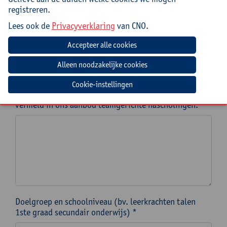
registreren.
Lees ook de
Privacyverklaring
van CNO.
Telefoonnummer aanvrager/contactpersoon *
Welke nascholing(en) wens je als teamgerichte
Cookie-instellingen
nascholing aan te vragen? Noteer de titel(s) zoals
vermeld in ons aanbod teamgerichte nascholingen. *
Doelgroep en schoolniveau (bv. leerkrachten talen
1ste graad secundair onderwijs) *