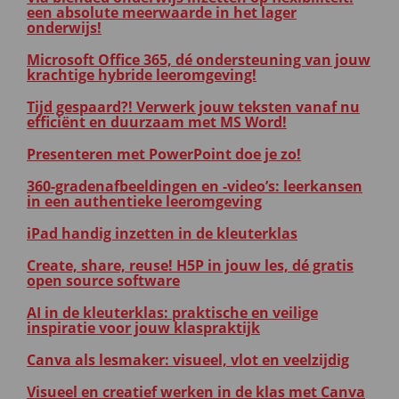
een absolute meerwaarde in het lager
onderwijs!
Microsoft Office 365, dé ondersteuning van jouw
krachtige hybride leeromgeving!
Tijd gespaard?! Verwerk jouw teksten vanaf nu
efficiënt en duurzaam met MS Word!
Presenteren met PowerPoint doe je zo!
360-gradenafbeeldingen en -video’s: leerkansen
in een authentieke leeromgeving
iPad handig inzetten in de kleuterklas
Create, share, reuse! H5P in jouw les, dé gratis
open source software
AI in de kleuterklas: praktische en veilige
inspiratie voor jouw klaspraktijk
Canva als lesmaker: visueel, vlot en veelzijdig
Visueel en creatief werken in de klas met Canva