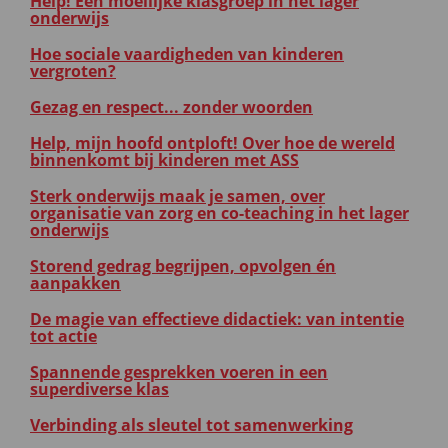
Help! Een moeilijke klasgroep in het lager
onderwijs
Hoe sociale vaardigheden van kinderen
vergroten?
Gezag en respect... zonder woorden
Help, mijn hoofd ontploft! Over hoe de wereld
binnenkomt bij kinderen met ASS
Sterk onderwijs maak je samen, over
organisatie van zorg en co-teaching in het lager
onderwijs
Storend gedrag begrijpen, opvolgen én
aanpakken
De magie van effectieve didactiek: van intentie
tot actie
Spannende gesprekken voeren in een
superdiverse klas
Verbinding als sleutel tot samenwerking