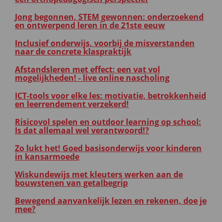
Jong begonnen, STEM gewonnen: onderzoekend
en ontwerpend leren in de 21ste eeuw
Inclusief onderwijs, voorbij de misverstanden
naar de concrete klaspraktijk
Afstandsleren met effect: een vat vol
mogelijkheden! - live online nascholing
ICT-tools voor elke les: motivatie, betrokkenheid
en leerrendement verzekerd!
Risicovol spelen en outdoor learning op school:
Is dat allemaal wel verantwoord!?
Zo lukt het! Goed basisonderwijs voor kinderen
in kansarmoede
Wiskundewijs met kleuters werken aan de
bouwstenen van getalbegrip
Bewegend aanvankelijk lezen en rekenen, doe je
mee?