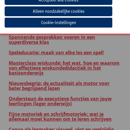
Spelmateriaal inzetten i.f.v. taalstimulering in
de 1ste graad lager onderwijs
De magie van effectieve didactiek: van intentie
Cookie-instellingen
tot actie
Spannende gesprekken voeren in een
superdiverse klas
Speleducatie: maak van elke les een spel!
Masterclass wiskunde: het wat, hoe en waarom
van effectieve wiskundedidactiek in het
basisonderwijs
Nieuwsbegrip: de actualiteit als motor voor
beter begrijpend lezen
Ondersteun de executieve functies van jouw
leerlingen (lager onderwijs)
Fijne motoriek en schrijfmotoriek: wat je
allemaal moet kunnen om te leren schrijven
Canva als lesmaker: visueel, vlot en veelzijdig