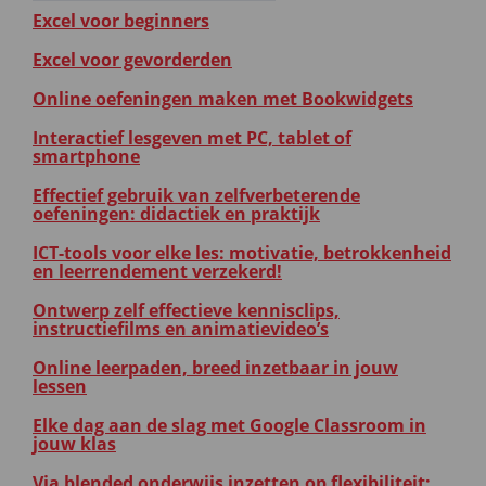
Excel voor beginners
Excel voor gevorderden
Online oefeningen maken met Bookwidgets
Interactief lesgeven met PC, tablet of
smartphone
Effectief gebruik van zelfverbeterende
oefeningen: didactiek en praktijk
ICT-tools voor elke les: motivatie, betrokkenheid
en leerrendement verzekerd!
Ontwerp zelf effectieve kennisclips,
instructiefilms en animatievideo’s
Online leerpaden, breed inzetbaar in jouw
lessen
Elke dag aan de slag met Google Classroom in
jouw klas
Via blended onderwijs inzetten op flexibiliteit: