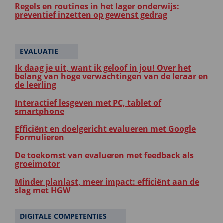
Regels en routines in het lager onderwijs:
preventief inzetten op gewenst gedrag
EVALUATIE
Ik daag je uit, want ik geloof in jou! Over het
belang van hoge verwachtingen van de leraar en
de leerling
Interactief lesgeven met PC, tablet of
smartphone
Efficiënt en doelgericht evalueren met Google
Formulieren
De toekomst van evalueren met feedback als
groeimotor
Minder planlast, meer impact: efficiënt aan de
slag met HGW
DIGITALE COMPETENTIES