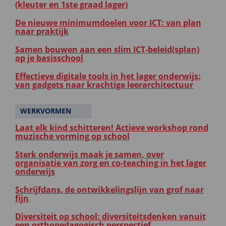
(kleuter en 1ste graad lager)
De nieuwe minimumdoelen voor ICT: van plan
naar praktijk
Samen bouwen aan een slim ICT-beleid(splan)
op je basisschool
Effectieve digitale tools in het lager onderwijs:
van gadgets naar krachtige leerarchitectuur
WERKVORMEN
Laat elk kind schitteren! Actieve workshop rond
muzische vorming op school
Sterk onderwijs maak je samen, over
organisatie van zorg en co-teaching in het lager
onderwijs
Schrijfdans, de ontwikkelingslijn van grof naar
fijn
Diversiteit op school: diversiteitsdenken vanuit
een orthopedagogisch perspectief