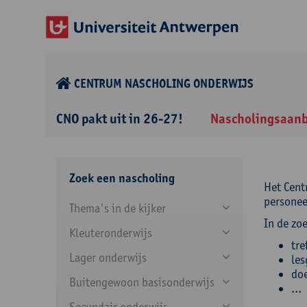
CENTRUM NASCHOLING ONDERWIJS
CNO pakt uit in 26-27!
Nascholingsaan
Zoek een nascholing
Het Cent
personee
Thema's in de kijker
In de zo
Kleuteronderwijs
tre
Lager onderwijs
les
doe
Buitengewoon basisonderwijs
...
Secundair onderwijs