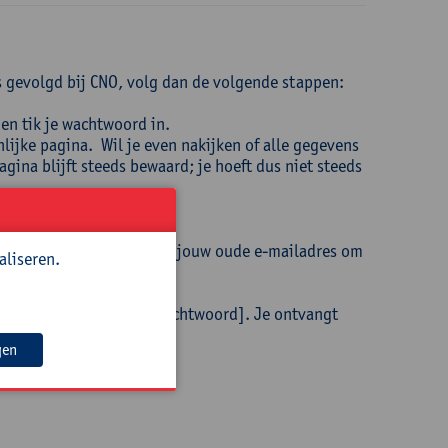
us gevolgd bij CNO, volg dan de volgende stappen:
en tik je wachtwoord in.
lijke pagina. Wil je even nakijken of alle gegevens
gina blijft steeds bewaard; je hoeft dus niet steeds
aam en thuisadres) naar jouw oude e-mailadres om
aliseren.
 via
cno@uantwerpen.be
ter op de knop [Nieuw wachtwoord]. Je ontvangt
twoord te maken.
gen