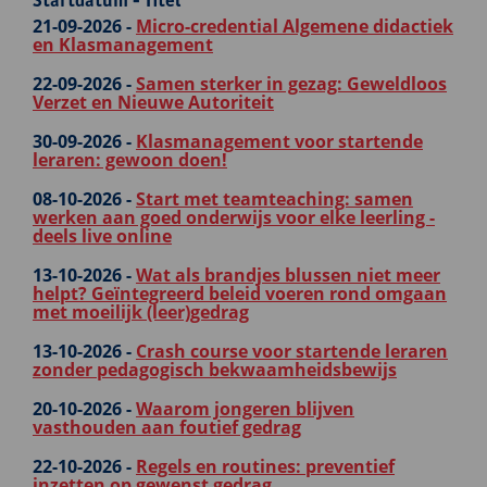
Startdatum - Titel
21-09-2026 -
Micro-credential Algemene didactiek
en Klasmanagement
22-09-2026 -
Samen sterker in gezag: Geweldloos
Verzet en Nieuwe Autoriteit
30-09-2026 -
Klasmanagement voor startende
leraren: gewoon doen!
08-10-2026 -
Start met teamteaching: samen
werken aan goed onderwijs voor elke leerling -
deels live online
13-10-2026 -
Wat als brandjes blussen niet meer
helpt? Geïntegreerd beleid voeren rond omgaan
met moeilijk (leer)gedrag
13-10-2026 -
Crash course voor startende leraren
zonder pedagogisch bekwaamheidsbewijs
20-10-2026 -
Waarom jongeren blijven
vasthouden aan foutief gedrag
22-10-2026 -
Regels en routines: preventief
inzetten op gewenst gedrag