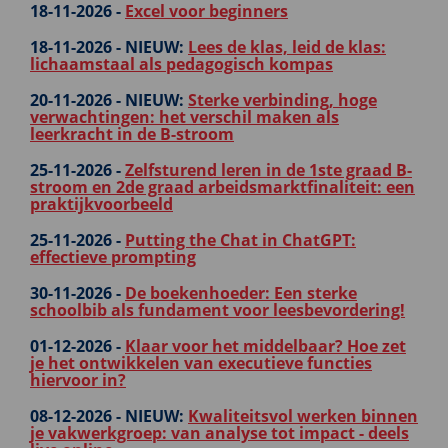
18-11-2026 -
Excel voor beginners
18-11-2026 -
NIEUW:
Lees de klas, leid de klas:
lichaamstaal als pedagogisch kompas
20-11-2026 -
NIEUW:
Sterke verbinding, hoge
verwachtingen: het verschil maken als
leerkracht in de B-stroom
25-11-2026 -
Zelfsturend leren in de 1ste graad B-
stroom en 2de graad arbeidsmarktfinaliteit: een
praktijkvoorbeeld
25-11-2026 -
Putting the Chat in ChatGPT:
effectieve prompting
30-11-2026 -
De boekenhoeder: Een sterke
schoolbib als fundament voor leesbevordering!
01-12-2026 -
Klaar voor het middelbaar? Hoe zet
je het ontwikkelen van executieve functies
hiervoor in?
08-12-2026 -
NIEUW:
Kwaliteitsvol werken binnen
je vakwerkgroep: van analyse tot impact - deels