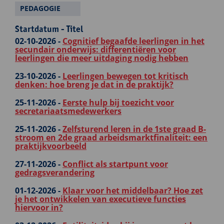
PEDAGOGIE
Startdatum - Titel
02-10-2026 -
Cognitief begaafde leerlingen in het
secundair onderwijs: differentiëren voor
leerlingen die meer uitdaging nodig hebben
23-10-2026 -
Leerlingen bewegen tot kritisch
denken: hoe breng je dat in de praktijk?
25-11-2026 -
Eerste hulp bij toezicht voor
secretariaatsmedewerkers
25-11-2026 -
Zelfsturend leren in de 1ste graad B-
stroom en 2de graad arbeidsmarktfinaliteit: een
praktijkvoorbeeld
27-11-2026 -
Conflict als startpunt voor
gedragsverandering
01-12-2026 -
Klaar voor het middelbaar? Hoe zet
je het ontwikkelen van executieve functies
hiervoor in?