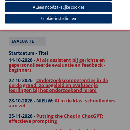
om leerinhouden in te oefenen op een
uitdagende manier
27-04-2027 -
NIEUW:
Hoe verloopt leren in het
Cookie-instellingen
brein? Met een evidence-informed klaspraktijk
naar meer leerwinst!
EVALUATIE
Startdatum - Titel
14-10-2026 -
AI als assistent bij gerichte en
gepersonaliseerde evaluatie en feedback -
beginners
22-10-2026 -
Onderzoekscompetenties in de
derde graad: zo begeleid en evalueer je
leerlingen bij het onderzoekend leren!
28-10-2026 -
NIEUW:
AI in de klas: schoolleiders
aan zet
25-11-2026 -
Putting the Chat in ChatGPT:
effectieve prompting