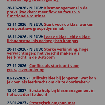
26-10-2026 -
NIEUW:
Klasmanagement in de
praktijkvakken: meer flow en focus via
functionele routines
12-11-2026 -
NIEUW:
Sterk voor de klas: werken
aan positieve groepsdynamiek
18-11-2026 -
NIEUW:
Lees de klas, leid de klas:
lichaamstaal als pedagogisch kompas
20-11-2026 -
NIEUW:
Sterke verbinding, hoge
verwachtingen: het verschil maken als
leerkracht in de B-stroom
27-11-2026 -
Conflict als startpunt voor
gedragsverandering
03-12-2026 -
Futiliteitsidee bij jongeren: wat kan
je doen als leerkracht om dit te doorbreken?
13-01-2027 -
Eerste hulp bij klasmanagement in
het s.o.: durf te doen!
22-01-2027 -
Strategisch omgaan met