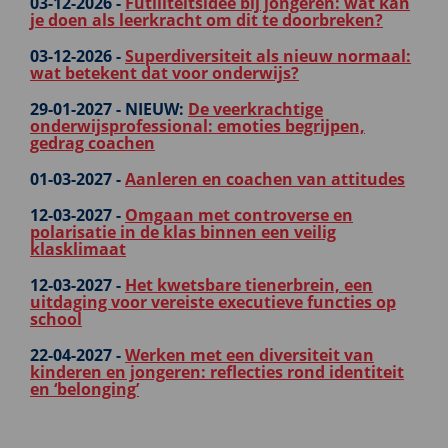
03-12-2026 -
Futiliteitsidee bij jongeren: wat kan
je doen als leerkracht om dit te doorbreken?
03-12-2026 -
Superdiversiteit als nieuw normaal:
wat betekent dat voor onderwijs?
29-01-2027 -
NIEUW:
De veerkrachtige
onderwijsprofessional: emoties begrijpen,
gedrag coachen
01-03-2027 -
Aanleren en coachen van attitudes
12-03-2027 -
Omgaan met controverse en
polarisatie in de klas binnen een veilig
klasklimaat
12-03-2027 -
Het kwetsbare tienerbrein, een
uitdaging voor vereiste executieve functies op
school
22-04-2027 -
Werken met een diversiteit van
kinderen en jongeren: reflecties rond identiteit
en ‘belonging’