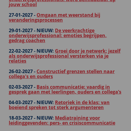
jouw school
27-01-2027 -
Omgaan met weerstand bij
veranderingsprocessen
29-01-2027 -
NIEUW:
De veerkrachtige
onderwijsprofessional: emoties begrijpen,
gedrag coachen
22-02-2027 -
NIEUW:
Groei door je netwerk: jezelf
als onderwijsprofessional versterken via je
relaties
26-02-2027 -
Constructief grenzen stellen naar
collega's en ouders
02-03-2027 -
Basis communicatie: vaardig in
gesprek gaan met leerlingen, ouders en collega’s
04-03-2027 -
NIEUW:
Retoriek in de klas: van
boeiend spreken tot sterk argumenteren
18-03-2027 -
NIEUW:
Mediatraining voor
leidinggevenden: pers- en crisiscommunicatie