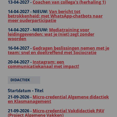
13-04-2027 -
Coachen van collega's (herhaling 1)
14-04-2027 -
NIEUW:
Van bericht tot
betrokkenheid: met WhatsApp-chatbots naar
meer ouderparticipatie
14-04-2027 -
NIEUW:
Mediatraining voor
leidinggevenden: wat je (niet) zegt zonder
woorden
16-04-2027 -
Gedragen beslissingen nemen met je
team: snel en doeltreffend met Sociocratie
20-04-2027 -
Instagram: een
communicatiekanaal met impact!
DIDACTIEK
Startdatum - Titel
21-09-2026 -
Micro-credential Algemene didactiek
en Klasmanagement
21-09-2026 -
Micro-credential Vakdidactiek PAV
(Project Algemene Vakken)