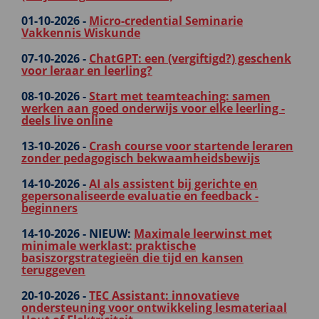
01-10-2026 -
Micro-credential Seminarie
Vakkennis Wiskunde
07-10-2026 -
ChatGPT: een (vergiftigd?) geschenk
voor leraar en leerling?
08-10-2026 -
Start met teamteaching: samen
werken aan goed onderwijs voor elke leerling -
deels live online
13-10-2026 -
Crash course voor startende leraren
zonder pedagogisch bekwaamheidsbewijs
14-10-2026 -
AI als assistent bij gerichte en
gepersonaliseerde evaluatie en feedback -
beginners
14-10-2026 -
NIEUW:
Maximale leerwinst met
minimale werklast: praktische
basiszorgstrategieën die tijd en kansen
teruggeven
20-10-2026 -
TEC Assistant: innovatieve
ondersteuning voor ontwikkeling lesmateriaal