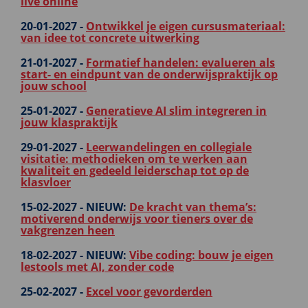
live online
20-01-2027 -
Ontwikkel je eigen cursusmateriaal:
van idee tot concrete uitwerking
21-01-2027 -
Formatief handelen: evalueren als
start- en eindpunt van de onderwijspraktijk op
jouw school
25-01-2027 -
Generatieve AI slim integreren in
jouw klaspraktijk
29-01-2027 -
Leerwandelingen en collegiale
visitatie: methodieken om te werken aan
kwaliteit en gedeeld leiderschap tot op de
klasvloer
15-02-2027 -
NIEUW:
De kracht van thema’s:
motiverend onderwijs voor tieners over de
vakgrenzen heen
18-02-2027 -
NIEUW:
Vibe coding: bouw je eigen
lestools met AI, zonder code
25-02-2027 -
Excel voor gevorderden