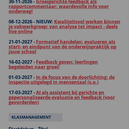
30-11-2026 -
Groeigerichte feedback als
rapportcommentaar: waardevolle info voor
onderweg!
08-12-2026 -
NIEUW:
Kwaliteitsvol werken binnen
je vakwerkgroep: van analyse tot impact - deels
live online
21-01-2027 -
Formatief handelen: evalueren als
start- en eindpunt van de onderwijspraktijk op
jouw school
16-02-2027 -
Feedback geven: leerlingen
begeleiden naar groei!
01-03-2027 -
In de focus van de doorlichting: de
inspectie uitgelegd in mensentaal (s.o.)
17-03-2027 -
AI als assistent bij gerichte en
gepersonaliseerde evaluatie en feedback (voor
gevorderden)
KLASMANAGEMENT