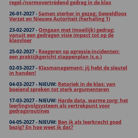
regel-/normovertredend gedrag in de klas
26-01-2027 -
Samen sterker in gezag: Geweldloos
Verzet en Nieuwe Autoriteit (herhaling 1)
23-02-2027 -
Omgaan met (moeilijk) gedrag:
vanuit een gedragen visie impact tot op de
klasvloer
25-02-2027 -
Reageren op agressie-incidenten:
een praktijkgericht stappenplan (s.o.)
02-03-2027 -
Klasmanagement: jij hebt de sleutel
in handen!
04-03-2027 -
NIEUW:
Retoriek in de klas: van
boeiend spreken tot sterk argumenteren
17-03-2027 -
NIEUW:
Harde data, warme zorg: het
leerlingvolgsysteem als vertrekpunt voor
gedragsroutines
04-05-2027 -
NIEUW:
Ben ik als leerkracht goed
bezig? En hoe weet ik dat?