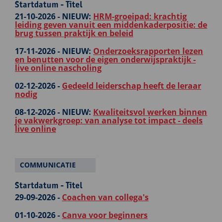
Startdatum - Titel
21-10-2026 -
NIEUW:
HRM-groeipad: krachtig
leiding geven vanuit een middenkaderpositie: de
brug tussen praktijk en beleid
17-11-2026 -
NIEUW:
Onderzoeksrapporten lezen
en benutten voor de eigen onderwijspraktijk -
live online nascholing
02-12-2026 -
Gedeeld leiderschap heeft de leraar
nodig
08-12-2026 -
NIEUW:
Kwaliteitsvol werken binnen
je vakwerkgroep: van analyse tot impact - deels
live online
COMMUNICATIE
Startdatum - Titel
29-09-2026 -
Coachen van collega's
01-10-2026 -
Canva voor beginners