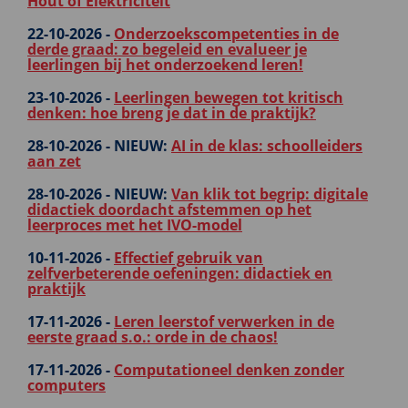
Hout of Elektriciteit
22-10-2026 -
Onderzoekscompetenties in de
derde graad: zo begeleid en evalueer je
leerlingen bij het onderzoekend leren!
23-10-2026 -
Leerlingen bewegen tot kritisch
denken: hoe breng je dat in de praktijk?
28-10-2026 -
NIEUW:
AI in de klas: schoolleiders
aan zet
28-10-2026 -
NIEUW:
Van klik tot begrip: digitale
didactiek doordacht afstemmen op het
leerproces met het IVO-model
10-11-2026 -
Effectief gebruik van
zelfverbeterende oefeningen: didactiek en
praktijk
17-11-2026 -
Leren leerstof verwerken in de
eerste graad s.o.: orde in de chaos!
17-11-2026 -
Computationeel denken zonder
computers