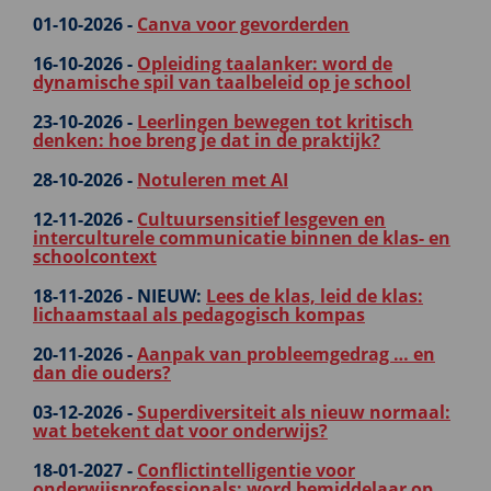
01-10-2026 -
Canva voor gevorderden
16-10-2026 -
Opleiding taalanker: word de
dynamische spil van taalbeleid op je school
23-10-2026 -
Leerlingen bewegen tot kritisch
denken: hoe breng je dat in de praktijk?
28-10-2026 -
Notuleren met AI
12-11-2026 -
Cultuursensitief lesgeven en
interculturele communicatie binnen de klas- en
schoolcontext
18-11-2026 -
NIEUW:
Lees de klas, leid de klas:
lichaamstaal als pedagogisch kompas
20-11-2026 -
Aanpak van probleemgedrag … en
dan die ouders?
03-12-2026 -
Superdiversiteit als nieuw normaal:
wat betekent dat voor onderwijs?
18-01-2027 -
Conflictintelligentie voor
onderwijsprofessionals: word bemiddelaar op