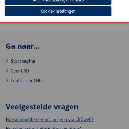
Startdatum - Titel
27-01-2027 -
Omgaan met weerstand bij
Cookie-instellingen
veranderingsprocessen
Ga naar...
Startpagina
Over CNO
Contacteer CNO
Veelgestelde vragen
Hoe aanmelden en inschrijven via CNOweb?
Hoe een evaluatieformulier invullen?