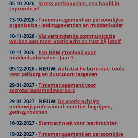
05-10-2026 -
Stress ontkoppelen, een hoofd in
topconditie!
13-10-2026 -
Timemanagement en persoonlijke
organisatie - leidinggevenden en middenkader
10-11-2026 -
Via verbindende communicatie
werken aan meer veerkracht en rust bij jezelf
10-11-2026 -
Een HRM-groeipad voor
middenkaderleden - Jaar 3
09-12-2026 -
NIEUW:
Autistische burn-out: tools
voor zelfzorg en duurzaam lesgeven
29-01-2027 -
Timemanagement voor
secretariaatsmedewerkers
29-01-2027 -
NIEUW:
De veerkrachtige
onderwijsprofessional: emoties begrijpen,
gedrag coachen
16-02-2027 -
Stemtechniek voor leerkrachten
19-02-2027 -
Timemanagement en persoonlijke