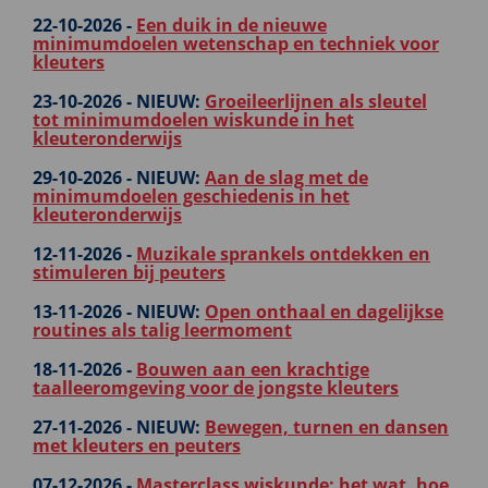
22-10-2026 -
Een duik in de nieuwe
minimumdoelen wetenschap en techniek voor
kleuters
23-10-2026 -
NIEUW:
Groeileerlijnen als sleutel
tot minimumdoelen wiskunde in het
kleuteronderwijs
29-10-2026 -
NIEUW:
Aan de slag met de
minimumdoelen geschiedenis in het
kleuteronderwijs
12-11-2026 -
Muzikale sprankels ontdekken en
stimuleren bij peuters
13-11-2026 -
NIEUW:
Open onthaal en dagelijkse
routines als talig leermoment
18-11-2026 -
Bouwen aan een krachtige
taalleeromgeving voor de jongste kleuters
27-11-2026 -
NIEUW:
Bewegen, turnen en dansen
met kleuters en peuters
07-12-2026 -
Masterclass wiskunde: het wat, hoe