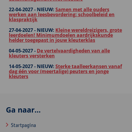
22-04-2027 -
NIEUW:
Samen met alle ouders
werken aan leesbevordering: schoolbeleid en
klaspraktijk
27-04-2027 -
NIEUW:
Kleine wereldreizigers, grote
leerdoelen! Minimumdoelen aardrijkskunde
helder toegepast in jouw kleuterklas
04-05-2027 -
De vertelvaardigheden van alle
kleuters versterken
14-05-2027 -
NIEUW:
Sterke taalleerkansen vanaf
dag één voor (meertalige) peuters en jonge
kleuters
Ga naar...
Startpagina