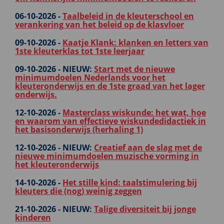
06-10-2026 -
Taalbeleid in de kleuterschool en
verankering van het beleid op de klasvloer
09-10-2026 -
Kaatje Klank: klanken en letters van
1ste kleuterklas tot 1ste leerjaar
09-10-2026 -
NIEUW:
Start met de nieuwe
minimumdoelen Nederlands voor het
kleuteronderwijs en de 1ste graad van het lager
onderwijs.
12-10-2026 -
Masterclass wiskunde: het wat, hoe
en waarom van effectieve wiskundedidactiek in
het basisonderwijs (herhaling 1)
12-10-2026 -
NIEUW:
Creatief aan de slag met de
nieuwe minimumdoelen muzische vorming in
het kleuteronderwijs
14-10-2026 -
Het stille kind: taalstimulering bij
kleuters die (nog) weinig zeggen
21-10-2026 -
NIEUW:
Talige diversiteit bij jonge
kinderen