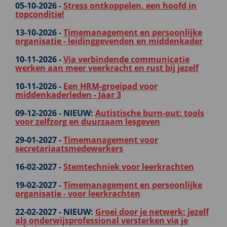
05-10-2026 -
Stress ontkoppelen, een hoofd in
topconditie!
13-10-2026 -
Timemanagement en persoonlijke
organisatie - leidinggevenden en middenkader
10-11-2026 -
Via verbindende communicatie
werken aan meer veerkracht en rust bij jezelf
10-11-2026 -
Een HRM-groeipad voor
middenkaderleden - Jaar 3
09-12-2026 -
NIEUW:
Autistische burn-out: tools
voor zelfzorg en duurzaam lesgeven
29-01-2027 -
Timemanagement voor
secretariaatsmedewerkers
16-02-2027 -
Stemtechniek voor leerkrachten
19-02-2027 -
Timemanagement en persoonlijke
organisatie - voor leerkrachten
22-02-2027 -
NIEUW:
Groei door je netwerk: jezelf
als onderwijsprofessional versterken via je