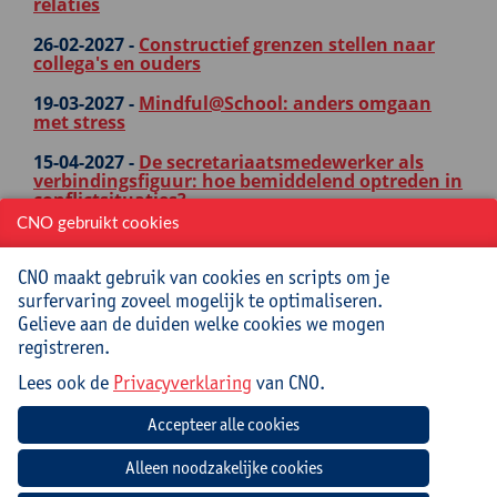
relaties
26-02-2027 -
Constructief grenzen stellen naar
collega's en ouders
19-03-2027 -
Mindful@School: anders omgaan
met stress
15-04-2027 -
De secretariaatsmedewerker als
verbindingsfiguur: hoe bemiddelend optreden in
conflictsituaties?
CNO gebruikt cookies
19-04-2027 -
Meer essentie, minder ruis:
werkbaar werken in het onderwijs
CNO maakt gebruik van cookies en scripts om je
21-05-2027 -
Help, ik word directeur! Reflectiedag
surfervaring zoveel mogelijk te optimaliseren.
over je nieuwe job
Gelieve aan de duiden welke cookies we mogen
registreren.
Lees ook de
Privacyverklaring
van CNO.
OOK INTERESSANT
Startdatum - Titel
27-01-2027 -
Omgaan met weerstand bij
veranderingsprocessen