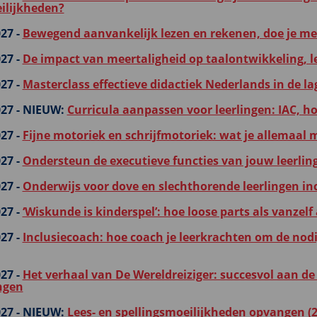
ilijkheden?
27 -
Bewegend aanvankelijk lezen en rekenen, doe je me
27 -
De impact van meertaligheid op taalontwikkeling, l
27 -
Masterclass effectieve didactiek Nederlands in de la
27 -
NIEUW:
Curricula aanpassen voor leerlingen: IAC, ho
27 -
Fijne motoriek en schrijfmotoriek: wat je allemaal
27 -
Ondersteun de executieve functies van jouw leerlinge
27 -
Onderwijs voor dove en slechthorende leerlingen inc
27 -
‘Wiskunde is kinderspel’: hoe loose parts als vanzel
27 -
Inclusiecoach: hoe coach je leerkrachten om de nodi
27 -
Het verhaal van De Wereldreiziger: succesvol aan de 
ngen
27 -
NIEUW:
Lees- en spellingsmoeilijkheden opvangen (2