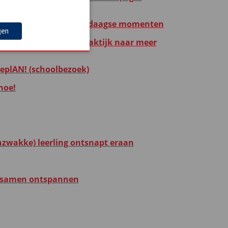
 stimuleren tijdens alledaagse momenten
gen
idence-informed klaspraktijk naar meer
ieplAN! (schoolbezoek)
hoe!
zwakke) leerling ontsnapt eraan
: samen ontspannen