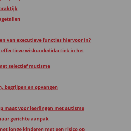
praktijk
getallen
en van executieve functies hiervoor in?
effectieve wiskundedidactiek in het
met selectief mutisme
n, begrijpen en opvangen
op maat voor leerlingen met autisme
naar gerichte aanpak
met jonge kinderen met een risico op