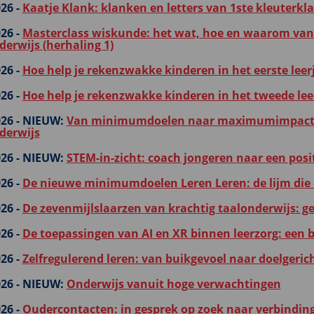
26 -
Kaatje Klank: klanken en letters van 1ste kleuterklas
26 -
Masterclass wiskunde: het wat, hoe en waarom van 
derwijs (herhaling 1)
26 -
Hoe help je rekenzwakke kinderen in het eerste leer
26 -
Hoe help je rekenzwakke kinderen in het tweede lee
26 -
NIEUW:
Van minimumdoelen naar maximumimpact: g
derwijs
26 -
NIEUW:
STEM-in-zicht: coach jongeren naar een posi
26 -
De nieuwe minimumdoelen Leren Leren: de lijm die ke
26 -
De zevenmijlslaarzen van krachtig taalonderwijs: g
26 -
De toepassingen van AI en XR binnen leerzorg: een 
26 -
Zelfregulerend leren: van buikgevoel naar doelgerich
26 -
NIEUW:
Onderwijs vanuit hoge verwachtingen
26 -
Oudercontacten: in gesprek op zoek naar verbinding