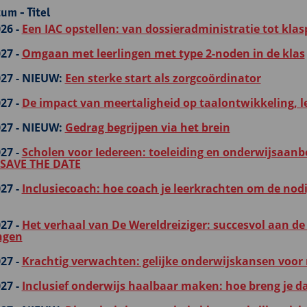
um - Titel
26 -
Een IAC opstellen: van dossieradministratie tot klas
27 -
Omgaan met leerlingen met type 2-noden in de klas
27 -
NIEUW:
Een sterke start als zorgcoördinator
27 -
De impact van meertaligheid op taalontwikkeling, l
27 -
NIEUW:
Gedrag begrijpen via het brein
27 -
Scholen voor Iedereen: toeleiding en onderwijsaanbo
- SAVE THE DATE
27 -
Inclusiecoach: hoe coach je leerkrachten om de nodi
27 -
Het verhaal van De Wereldreiziger: succesvol aan de 
ngen
27 -
Krachtig verwachten: gelijke onderwijskansen voor
27 -
Inclusief onderwijs haalbaar maken: hoe breng je da