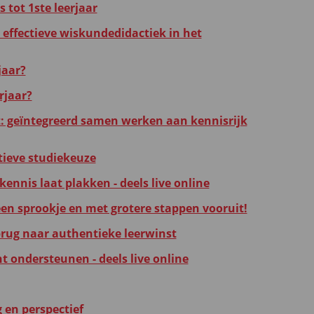
 tot 1ste leerjaar
effectieve wiskundedidactiek in het
jaar?
rjaar?
eïntegreerd samen werken aan kennisrijk
tieve studiekeuze
nnis laat plakken - deels live online
een sprookje en met grotere stappen vooruit!
brug naar authentieke leerwinst
t ondersteunen - deels live online
 en perspectief