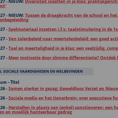
27 -
NIEUW:
Diversiteit inzetten in je klas: praktijkger
ct'
27 -
NIEUW:
Tussen de draagkracht van de school en het 
genbegeleiding
27 -
Spelmateriaal inzetten i.f.v. taalstimulering in de 1
27 -
Van talenbeleid naar meertalenbeleid: een goed act
27 -
Taal en meertaligheid in je klas: een veelzijdig, com
27 -
Meer motivatie door slimme differentiatie? Ontdek 
, SOCIALE VAARDIGHEDEN EN WELBEVINDEN
um - Titel
26 -
Samen sterker in gezag: Geweldloos Verzet en Nieuw
26 -
Sociale media en het tienerbrein: over executieve fu
26 -
Herstellen in plaats van (enkel) sanctioneren: een
ten en moeilijk hanteerbaar gedrag