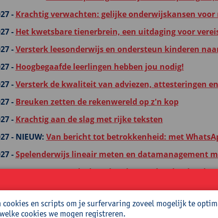
27 -
Krachtig verwachten: gelijke onderwijskansen voor
27 -
Het kwetsbare tienerbrein, een uitdaging voor verei
27 -
Versterk leesonderwijs en ondersteun kinderen naar
27 -
Hoogbegaafde leerlingen hebben jou nodig!
27 -
Versterk de kwaliteit van adviezen, attesteringen e
27 -
Breuken zetten de rekenwereld op z'n kop
27 -
Krachtig aan de slag met rijke teksten
27 -
NIEUW:
Van bericht tot betrokkenheid: met WhatsA
27 -
Spelenderwijs lineair meten en datamanagement me
27 -
NIEUW:
Tussen de draagkracht van de school en het 
genbegeleiding
27 -
Spelmateriaal inzetten i.f.v. taalstimulering in de 1
cookies en scripts om je surfervaring zoveel mogelijk te optim
 welke cookies we mogen registreren.
27 -
Help, mijn hoofd ontploft! Over hoe de wereld binne