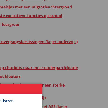
 meisjes met een migratieachtergrond
ste executieve functies op school
 leesgroei
n overgangsbeslissingen (lager onderwijs)
pp-chatbots naar meer ouderparticipatie
t kleuters
leerrecht: kansen voor een sterke
ste graad lager onderwijs
aliseren.
nkomt bij leerlingen met ASS (lager