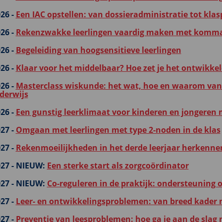
26 -
Een IAC opstellen: van dossieradministratie tot klas
26 -
Rekenzwakke leerlingen vaardig maken met komma
26 -
Begeleiding van hoogsensitieve leerlingen
26 -
Klaar voor het middelbaar? Hoe zet je het ontwikkel
26 -
Masterclass wiskunde: het wat, hoe en waarom van 
derwijs
26 -
Een gunstig leerklimaat voor kinderen en jongeren 
27 -
Omgaan met leerlingen met type 2-noden in de klas
27 -
Rekenmoeilijkheden in het derde leerjaar herkenne
27 -
NIEUW:
Een sterke start als zorgcoördinator
27 -
NIEUW:
Co-reguleren in de praktijk: ondersteuning 
27 -
Leer- en ontwikkelingsproblemen: van breed kader 
27 -
Preventie van leesproblemen: hoe ga je aan de slag 