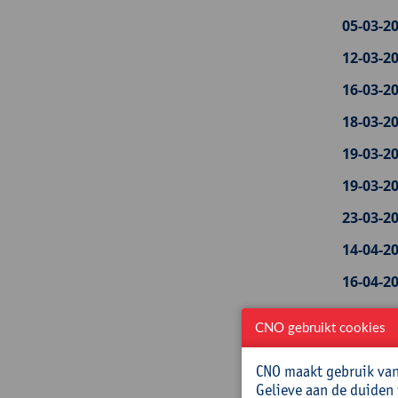
05-03-20
12-03-20
16-03-20
18-03-20
19-03-20
19-03-20
23-03-20
14-04-20
16-04-20
22-04-20
leerlin
CNO gebruikt cookies
23-04-20
CNO maakt gebruik van 
Gelieve aan de duiden
26-04-20