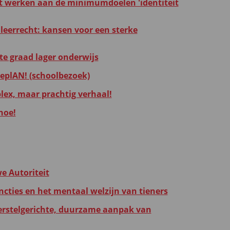
icht werken aan de minimumdoelen 'identiteit
leerrecht: kansen voor een sterke
ste graad lager onderwijs
ieplAN! (schoolbezoek)
plex, maar prachtig verhaal!
hoe!
e Autoriteit
ncties en het mentaal welzijn van tieners
 herstelgerichte, duurzame aanpak van