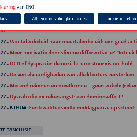
js)
klaring
van CNO.
27 -
NIEUW:
Kleine lichamen, grote sprongen: motoriek
Cookie-instellin
27 -
NIEUW:
Hoe verloopt leren in het brein? Met een ev
st!
27 -
Van talenbeleid naar meertalenbeleid: een goed act
27 -
Meer motivatie door slimme differentiatie? Ontdek 
27 -
DCD of dyspraxie: de onzichtbare stoornis onthuld
27 -
De vertelvaardigheden van alle kleuters versterken
27 -
Metend rekenen en meetkunde... geen enkele (reken
27 -
Dyscalculie en rekenangst: een domino-effect?
27 -
NIEUW:
Een kwaliteitsvolle middagpauze op school
ITEIT/INCLUSIE