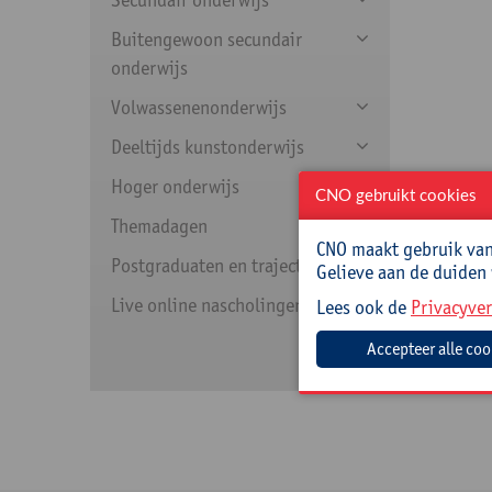
Buitengewoon secundair
onderwijs
Volwassenenonderwijs
Deeltijds kunstonderwijs
Hoger onderwijs
CNO gebruikt cookies
Themadagen
CNO maakt gebruik van 
Postgraduaten en trajecten
Gelieve aan de duiden
Live online nascholingen
Lees ook de
Privacyver