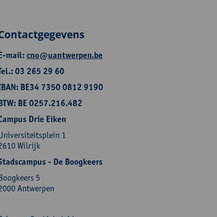
Contactgegevens
E-mail:
cno@uantwerpen.be
Tel.: 03 265 29 60
IBAN: BE34 7350 0812 9190
BTW: BE 0257.216.482
Campus Drie Eiken
Universiteitsplein 1
2610 Wilrijk
Stadscampus - De Boogkeers
Boogkeers 5
2000 Antwerpen