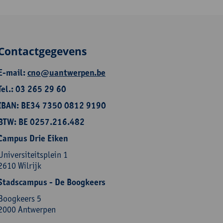
Contactgegevens
E-mail:
cno@uantwerpen.be
Tel.: 03 265 29 60
IBAN: BE34 7350 0812 9190
BTW: BE 0257.216.482
Campus Drie Eiken
Universiteitsplein 1
2610 Wilrijk
Stadscampus - De Boogkeers
Boogkeers 5
2000 Antwerpen