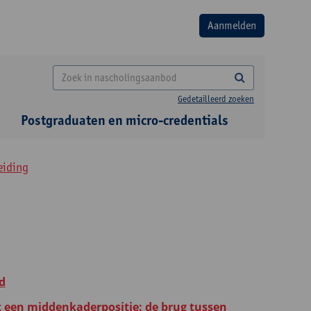
Gedetailleerd zoeken
Postgraduaten en micro-credentials
eiding
d
t een middenkaderpositie: de brug tussen