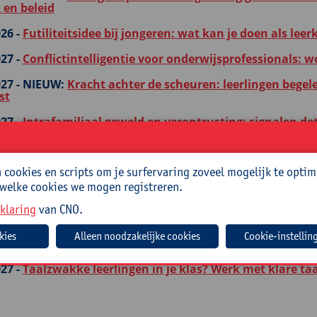
 en beleid
26 -
Futiliteitsidee bij jongeren: wat kan je doen als lee
27 -
Conflictintelligentie voor onderwijsprofessionals: 
27 -
NIEUW:
Kracht achter de scheuren: leerlingen begel
st
27 -
Intrafamiliaal geweld en verontrusting: signalen det
erken met partners
cookies en scripts om je surfervaring zoveel mogelijk te optim
 welke cookies we mogen registreren.
RG
klaring
van CNO.
um - Titel
26 -
NIEUW:
HRM-groeipad: krachtig leiding geven vanui
Cookie-instellin
 en beleid
27 -
Taalzwakke leerlingen in je klas? Werk met klare taal