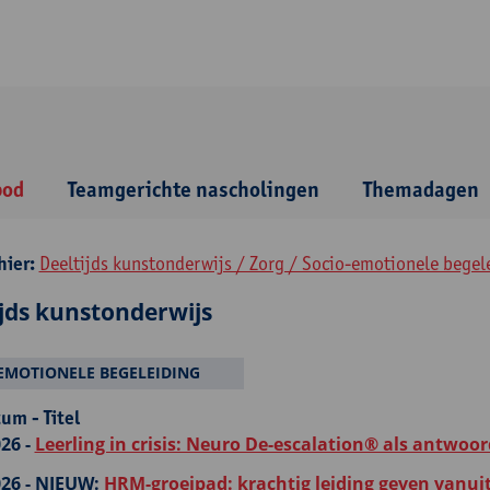
bod
Teamgerichte nascholingen
Themadagen
hier:
Deeltijds kunstonderwijs / Zorg / Socio-emotionele begel
ijds kunstonderwijs
EMOTIONELE BEGELEIDING
um - Titel
26 -
Leerling in crisis: Neuro De-escalation® als antwoor
26 -
NIEUW:
HRM-groeipad: krachtig leiding geven vanui