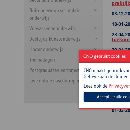
praktijk
Buitengewoon secundair
03-12-20
onderwijs
18-01-20
Volwassenenonderwijs
23-04-20
Deeltijds kunstonderwijs
toekom
Hoger onderwijs
29-04-20
samenw
CNO gebruikt cookies
Themadagen
Postgraduaten en trajecten
CNO maakt gebruik van 
Gelieve aan de duiden
LEERZO
Live online nascholingen
Lees ook de
Privacyver
Startdat
21-10-20
praktijk
01-03-20