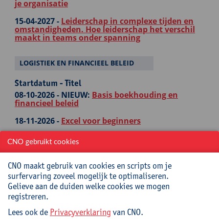
je organisatie
15-04-2027 -
Leiderschap in complexe tijden en
omstandigheden. Hoe leiderschap het verschil
maakt in teams onder spanning
LOGISTIEK EN FINANCIEEL BELEID
Startdatum - Titel
08-10-2026 -
NIEUW:
Basis boekhouding en
financieel beleid
18-11-2026 -
Excel voor beginners
30-11-2026 -
Deontologisch omgaan met
CNO gebruikt cookies
onbetaalde schoolfacturen
25-02-2027 -
Excel voor gevorderden
CNO maakt gebruik van cookies en scripts om je
surfervaring zoveel mogelijk te optimaliseren.
03-05-2027 -
Excel voor experten
Gelieve aan de duiden welke cookies we mogen
registreren.
ONDERWIJSKUNDIG LEIDERSCHAP
Lees ook de
Privacyverklaring
van CNO.