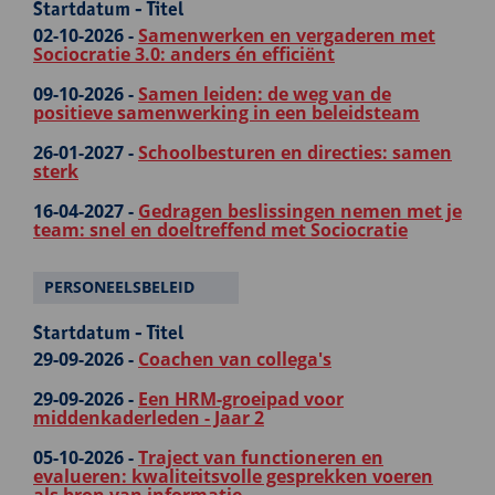
Startdatum - Titel
02-10-2026 -
Samenwerken en vergaderen met
Sociocratie 3.0: anders én efficiënt
09-10-2026 -
Samen leiden: de weg van de
positieve samenwerking in een beleidsteam
26-01-2027 -
Schoolbesturen en directies: samen
sterk
16-04-2027 -
Gedragen beslissingen nemen met je
team: snel en doeltreffend met Sociocratie
PERSONEELSBELEID
Startdatum - Titel
29-09-2026 -
Coachen van collega's
29-09-2026 -
Een HRM-groeipad voor
middenkaderleden - Jaar 2
05-10-2026 -
Traject van functioneren en
evalueren: kwaliteitsvolle gesprekken voeren