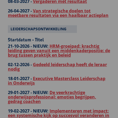
08-03-2027 -
Vergaderen mét resultaat
26-04-2027 -
Van strategische doelen tot
meetbare resultaten via een haalbaar actieplan
LEIDERSCHAPSONTWIKKELING
Startdatum - Titel
21-10-2026 -
NIEUW:
HRM-groeipad: krachtig
leiding geven vanuit een middenkaderpositie: de
brug tussen praktijk en beleid
02-12-2026 -
Gedeeld leiderschap heeft de leraar
nodig
18-01-2027 -
Executive Masterclass Leiderschap
in Onderwijs
29-01-2027 -
NIEUW:
De veerkrachtige
onderwijsprofessional: emoties begrijpen,
gedrag coachen
19-02-2027 -
NIEUW:
Implementeren met impact:
een systemische kijk op succesvol veranderen in