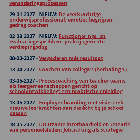
veranderingsprocessen
29-01-2027 -
NIEUW:
De veerkrachtige
onderwijsprofessional: emoties begrijpen,
gedrag coachen
02-03-2027 -
NIEUW:
Functionerings- en
evaluatiegesprekken: praktijkgerichte
verdiepingsdag
08-03-2027 -
Vergaderen mét resultaat
13-04-2027 -
Coachen van collega's (herhaling 1)
03-05-2027 -
Procescoaching van teacher teams
als leergemeenschappen gericht op
schoolontwikkeling: een praktische opleiding
13-05-2027 -
Employer branding met visie: trek
nieuwe leerkrachten aan die écht bij je school
passen
18-05-2027 -
Duurzame inzetbaarheid en retentie
van personeelsleden: Jobcrafting als strategie