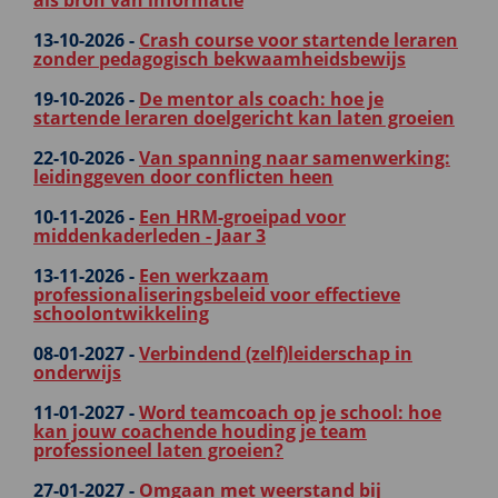
als bron van informatie
13-10-2026 -
Crash course voor startende leraren
zonder pedagogisch bekwaamheidsbewijs
19-10-2026 -
De mentor als coach: hoe je
startende leraren doelgericht kan laten groeien
22-10-2026 -
Van spanning naar samenwerking:
leidinggeven door conflicten heen
10-11-2026 -
Een HRM-groeipad voor
middenkaderleden - Jaar 3
13-11-2026 -
Een werkzaam
professionaliseringsbeleid voor effectieve
schoolontwikkeling
08-01-2027 -
Verbindend (zelf)leiderschap in
onderwijs
11-01-2027 -
Word teamcoach op je school: hoe
kan jouw coachende houding je team
professioneel laten groeien?
27-01-2027 -
Omgaan met weerstand bij