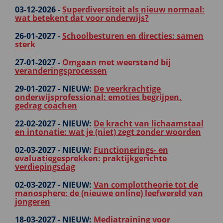
03-12-2026 -
Superdiversiteit als nieuw normaal:
wat betekent dat voor onderwijs?
26-01-2027 -
Schoolbesturen en directies: samen
sterk
27-01-2027 -
Omgaan met weerstand bij
veranderingsprocessen
29-01-2027 -
NIEUW:
De veerkrachtige
onderwijsprofessional: emoties begrijpen,
gedrag coachen
22-02-2027 -
NIEUW:
De kracht van lichaamstaal
en intonatie: wat je (niet) zegt zonder woorden
02-03-2027 -
NIEUW:
Functionerings- en
evaluatiegesprekken: praktijkgerichte
verdiepingsdag
02-03-2027 -
NIEUW:
Van complottheorie tot de
manosphere: de (nieuwe online) leefwereld van
jongeren
18-03-2027 -
NIEUW:
Mediatraining voor