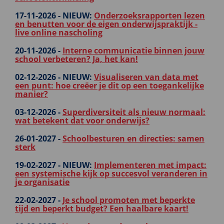
17-11-2026 -
NIEUW:
Onderzoeksrapporten lezen
en benutten voor de eigen onderwijspraktijk -
live online nascholing
20-11-2026 -
Interne communicatie binnen jouw
school verbeteren? Ja, het kan!
02-12-2026 -
NIEUW:
Visualiseren van data met
een punt: hoe creëer je dit op een toegankelijke
manier?
03-12-2026 -
Superdiversiteit als nieuw normaal:
wat betekent dat voor onderwijs?
26-01-2027 -
Schoolbesturen en directies: samen
sterk
19-02-2027 -
NIEUW:
Implementeren met impact:
een systemische kijk op succesvol veranderen in
je organisatie
22-02-2027 -
Je school promoten met beperkte
tijd en beperkt budget? Een haalbare kaart!