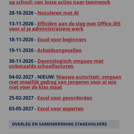
op school: van losse acties naar teamwork
28-10-2026 -
Notuleren met AI
13-11-2026 -
Efficiënt aan de slag met Office 365
voor al je administratieve werk
18-11-2026 -
Excel voor beginners
19-11-2026 -
Arbeidsongevallen
30-11-2026 -
Deontologisch omgaan met
onbetaalde schoolfacturen
04-02-2027 -
NIEUW:
Nieuwe autoriteit: omgaan
met moeilijk gedrag van jongeren voor al wie
niet voor de klas staat
25-02-2027 -
Excel voor gevorderden
03-05-2027 -
Excel voor experten
OVERLEG EN SAMENWERKING STAKEHOLDERS