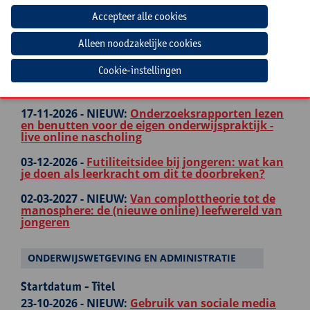
Startdatum - Titel
27-10-2026 -
NIEUW:
Onderwijskundig
leiderschap met impact
13-11-2026 -
Een werkzaam
Cookie-instellingen
professionaliseringsbeleid voor effectieve
schoolontwikkeling
17-11-2026 -
NIEUW:
Onderzoeksrapporten lezen
en benutten voor de eigen onderwijspraktijk -
live online nascholing
03-12-2026 -
Futiliteitsidee bij jongeren: wat kan
je doen als leerkracht om dit te doorbreken?
02-03-2027 -
NIEUW:
Van complottheorie tot de
manosphere: de (nieuwe online) leefwereld van
jongeren
ONDERWIJSWETGEVING EN ADMINISTRATIE
Startdatum - Titel
23-10-2026 -
NIEUW:
Gebruik van sociale media