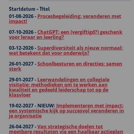
Startdatum - Titel
01-08-2026 -
Procesbegeleiding: veranderen met
impact!
07-10-2026 -
ChatGPT: een (vergiftigd?) geschenk
voor leraar en leerling?
03-12-2026 -
Superdiversiteit als nieuw normaal:
wat betekent dat voor onderwijs?
26-01-2027 -
Schoolbesturen en directies: samen
sterk
29-01-2027 -
Leerwandelingen en collegiale
visitatie: methodieken om te werken aan
kwaliteit en gedeeld leiderschap tot op de
klasvloer
19-02-2027 -
NIEUW:
Implementeren met impact:
een systemische kijk op succesvol veranderen in
je organisatie
26-04-2027 -
Van strategische doelen tot
meetbare resultaten via een haalbaar actieplan