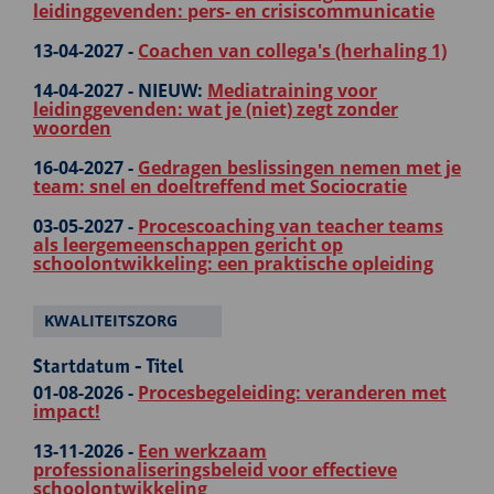
leidinggevenden: pers- en crisiscommunicatie
13-04-2027 -
Coachen van collega's (herhaling 1)
14-04-2027 -
NIEUW:
Mediatraining voor
leidinggevenden: wat je (niet) zegt zonder
woorden
16-04-2027 -
Gedragen beslissingen nemen met je
team: snel en doeltreffend met Sociocratie
03-05-2027 -
Procescoaching van teacher teams
als leergemeenschappen gericht op
schoolontwikkeling: een praktische opleiding
KWALITEITSZORG
Startdatum - Titel
01-08-2026 -
Procesbegeleiding: veranderen met
impact!
13-11-2026 -
Een werkzaam
professionaliseringsbeleid voor effectieve
schoolontwikkeling