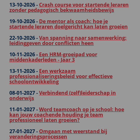
13-10-2026 -
Crash course voor startende leraren
zonder pedagogisch bekwaamheidsbewijs
19-10-2026 -
De mentor als coach: hoe je
startende leraren doelgericht kan laten groeien
22-10-2026 -
Van spanning naar samenwerking:
leidinggeven door conflicten heen
10-11-2026 -
Een HRM-groeipad voor
middenkaderleden - Jaar 3
13-11-2026 -
Een werkzaam
professionaliseringsbeleid voor effectieve
schoolontwikkeling
08-01-2027 -
Verbindend (zelf)leiderschap in
onderwijs
11-01-2027 -
Word teamcoach op je school: hoe
kan jouw coachende houding je team
professioneel laten groeien?
27-01-2027 -
Omgaan met weerstand bij
veranderingsprocessen