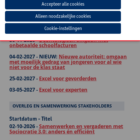
13-11-2026 -
Efficiënt aan de slag met Office 365
voor al je administratieve werk
18-11-2026 -
Excel voor beginners
19-11-2026 -
Arbeidsongevallen
Cookie-instellingen
30-11-2026 -
Deontologisch omgaan met
onbetaalde schoolfacturen
04-02-2027 -
NIEUW:
Nieuwe autoriteit: omgaan
met moeilijk gedrag van jongeren voor al wie
niet voor de klas staat
25-02-2027 -
Excel voor gevorderden
03-05-2027 -
Excel voor experten
OVERLEG EN SAMENWERKING STAKEHOLDERS
Startdatum - Titel
02-10-2026 -
Samenwerken en vergaderen met
Sociocratie 3.0: anders én efficiënt