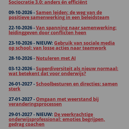
Sociocratie 3.0: anders én efficiënt
09-10-2026 -
Samen leiden: de weg van de
positieve samenwerking in een beleidsteam
22-10-2026 -
Van spanning naar samenwerking:
leidinggeven door conflicten heen
23-10-2026 -
NIEUW:
Gebruik van sociale media
op school: van losse acties naar teamwork
28-10-2026 -
Notuleren met AI
03-12-2026 -
Superdiversiteit als nieuw normaal:
wat betekent dat voor onderwijs?
26-01-2027 -
Schoolbesturen en directies: samen
sterk
27-01-2027 -
Omgaan met weerstand bij
veranderingsprocessen
29-01-2027 -
NIEUW:
De veerkrachtige
onderwijsprofessional: emoties begrijpen,
gedrag coachen