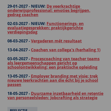
29-01-2027 -
NIEUW:
De veerkrachtige
onderwijsprofessional: emoties begrijpen,
gedrag coachen
02-03-2027 -
NIEUW:
Functionerings- en
evaluatiegesprekken: praktijkgerichte
verdiepingsdag
08-03-2027 -
Vergaderen mét resultaat
13-04-2027 -
Coachen van collega's (herhaling 1)
03-05-2027 -
Procescoaching van teacher teams
als leergemeenschappen gericht op
schoolontwikkeling: een praktische opleiding
13-05-2027 -
Employer branding met visie: trek
nieuwe leerkrachten aan die écht bij je school
passen
18-05-2027 -
Duurzame inzetbaarheid en retentie
van personeelsleden: Jobcrafting als strategie
REFLECTIE