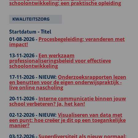
schoolontwikkeling: een praktische opleiding
KWALITEITSZORG
Startdatum - Titel
01-08-2026 -
Procesbegeleiding: veranderen met
impact!
13-11-2026 -
Een werkzaam
professionaliseringsbeleid voor effectieve
schoolontwikkeling
17-11-2026 -
NIEUW:
Onderzoeksrapporten lezen
en benutten voor de eigen onderwijspraktijk -
live online nascholing
20-11-2026 -
Interne communicatie binnen jouw
school verbeteren? Ja, het kan!
02-12-2026 -
NIEUW:
Visualiseren van data met
een punt: hoe creëer je dit op een toegankelijke
manier?
03-12-2026 -
Superdiversiteit als nieuw normaal: