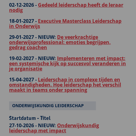
02-12-2026 -
Gedeeld leiderschap heeft de leraar
nodig
18-01-2027 -
Executive Masterclass Leiderschap
in Onderwijs
29-01-2027 -
NIEUW:
De veerkrachtige
onderwijsprofessional: emoties begrijpen,
gedrag coachen
19-02-2027 -
NIEUW:
Implementeren met impact:
een systemische kijk op succesvol veranderen in
je organisatie
15-04-2027 -
Leiderschap in complexe tijden en
omstandigheden. Hoe leiderschap het verschil
maakt in teams onder spanning
ONDERWIJSKUNDIG LEIDERSCHAP
Startdatum - Titel
27-10-2026 -
NIEUW:
Onderwijskundig
leiderschap met impact