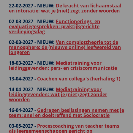
22-02-2027 -
NIEUW:
De kracht van lichaamstaal
en intonatie: wat je (niet) zegt zonder woorden
02-03-2027 -
NIEUW:
Functionerings- en
evaluatiegesprekken: praktijkgerichte
verdiepingsdag
02-03-2027 -
NIEUW:
Van complottheorie tot de
manosphere: de (nieuwe online) leefwereld van
jongeren
18-03-2027 -
NIEUW:
Mediatraining voor
leidinggevenden: pers- en crisiscommunicatie
13-04-2027 -
Coachen van collega's (herhaling 1)
14-04-2027 -
NIEUW:
Mediatraining voor
leidinggevenden: wat je (niet) zegt zonder
woorden
16-04-2027 -
Gedragen beslissingen nemen met je
team: snel en doeltreffend met Sociocratie
03-05-2027 -
Procescoaching van teacher teams
als leergemeenschappen gericht op