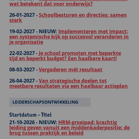
wat betekent dat voor onderwijs?
26-01-2027 -
Schoolbesturen en directies: samen
sterk
19-02-2027 -
NIEUW:
Implementeren met impact:
een systemische kijk op succesvol veranderen in
je organisatie
22-02-2027 -
Je school promoten met beperkte
tijd en beperkt budget? Een haalbare kaart!
08-03-2027 -
Vergaderen mét resultaat
26-04-2027 -
Van strategische doelen tot
meetbare resultaten via een haalbaar actieplan
LEIDERSCHAPSONTWIKKELING
Startdatum - Titel
21-10-2026 -
NIEUW:
HRM-groeipad: krachtig
leiding geven vanuit een middenkaderpositie: de
brug tussen praktijk en beleid