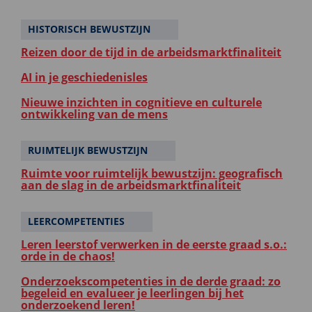
HISTORISCH BEWUSTZIJN
Reizen door de tijd in de arbeidsmarktfinaliteit
AI in je geschiedenisles
Nieuwe inzichten in cognitieve en culturele
ontwikkeling van de mens
RUIMTELIJK BEWUSTZIJN
Ruimte voor ruimtelijk bewustzijn: geografisch
aan de slag in de arbeidsmarktfinaliteit
LEERCOMPETENTIES
Leren leerstof verwerken in de eerste graad s.o.:
orde in de chaos!
Onderzoekscompetenties in de derde graad: zo
begeleid en evalueer je leerlingen bij het
onderzoekend leren!