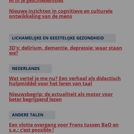
AI in je geschiedenisles
Nieuwe inzichten in cognitieve en culturele
ontwikkeling van de mens
LICHAMELIJKE EN GEESTELIJKE GEZONDHEID
3D's: delirium, dementie, depressie: waar staan
we?
NEDERLANDS
Wat vertel je me nu? Een verhaal als didactisch
hulpmiddel voor het leren van taal
Nieuwsbegrip: de actualiteit als motor voor
beter begrijpend lezen
ANDERE TALEN
Een vlotte overgang voor Frans tussen BaO en
s.o.: c’est possible !