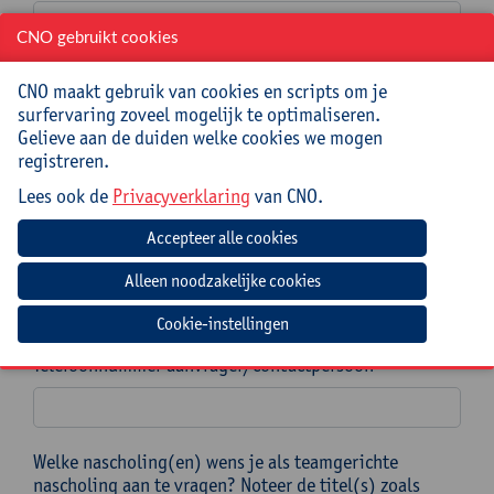
CNO gebruikt cookies
Postcode en gemeente *
CNO maakt gebruik van cookies en scripts om je
surfervaring zoveel mogelijk te optimaliseren.
Gelieve aan de duiden welke cookies we mogen
registreren.
Naam en voornaam aanvrager/contactpersoon *
Lees ook de
Privacyverklaring
van CNO.
E-mailadres aanvrager/contactpersoon *
Cookie-instellingen
Telefoonnummer aanvrager/contactpersoon *
Welke nascholing(en) wens je als teamgerichte
nascholing aan te vragen? Noteer de titel(s) zoals