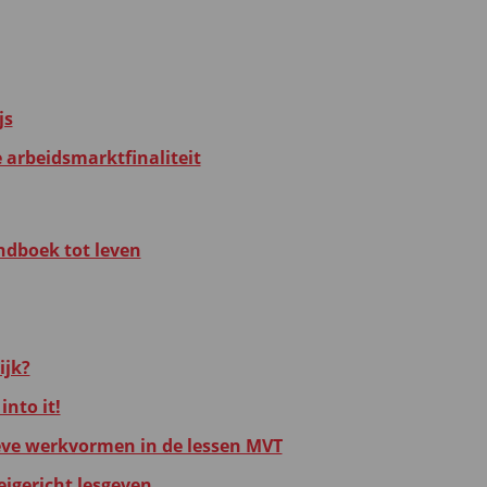
js
e arbeidsmarktfinaliteit
ndboek tot leven
ijk?
into it!
eve werkvormen in de lessen MVT
eigericht lesgeven