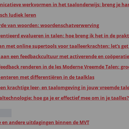
catieve werkvormen in het taalonderwijs: breng je ha
ch ludiek leren
de van woorden: woordenschatverwerving
entieerd evalueren in talen: hoe breng ik het in de prakt
n met online supertools voor taalleerkrachten: let’s get 
aan een feedbackcultuur met activerende en coöperati
 feedback renderen in de les Moderne Vreemde Talen: gro
enteren met differentiëren in de taalklas
een krachtige leer- en taalomgeving in jouw vreemde tal
altechnologie: hoe ga je er effectief mee om in je taalles?
e en andere uitdagingen binnen de MVT