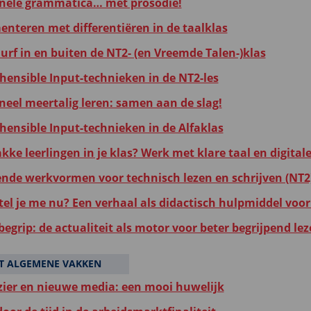
nele grammatica… mét prosodie!
enteren met differentiëren in de taalklas
urf in en buiten de NT2- (en Vreemde Talen-)klas
ensible Input-technieken in de NT2-les
neel meertalig leren: samen aan de slag!
ensible Input-technieken in de Alfaklas
ke leerlingen in je klas? Werk met klare taal en digitale
ende werkvormen voor technisch lezen en schrijven (NT2
tel je me nu? Een verhaal als didactisch hulpmiddel voor
egrip: de actualiteit als motor voor beter begrijpend le
T ALGEMENE VAKKEN
zier en nieuwe media: een mooi huwelijk