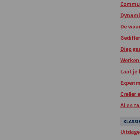
Communi
Dynamis
De waar
Gediffer
Diep gaa
Werken 
Laat je
Experim
Creëer 
AI en ta
KLASSI
Uitdagen