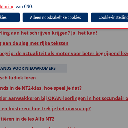
tel je me nu? Een verhaal als didactisch hulpmiddel voor
klaring
van CNO.
ading: kritisch en verdiepend lezen
Cookie-instellin
leerlingen genieten van lezen: op weg naar effectief lees
rling aan het schrijven krijgen? Ja, het kan!
g aan de slag met rijke teksten
egrip: de actualiteit als motor voor beter begrijpend le
LANDS VOOR NIEUWKOMERS
ch ludiek leren
ds in de NT2-klas, hoe speel je dat?
zier aanwakkeren bij OKAN-leerlingen in het secundair 
en luisteren: hoe trek je het niveau op?
tiëren in de les Alfa NT2