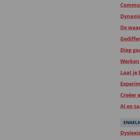
Communi
Dynamis
De waar
Gediffer
Diep gaa
Werken 
Laat je
Experim
Creëer 
AI en ta
ENGELS
Dyslexi