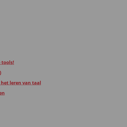
 tools!
)
 het leren van taal
zen