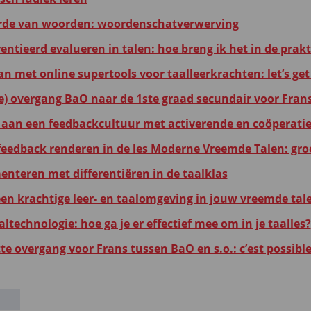
de van woorden: woordenschatverwerving
entieerd evalueren in talen: hoe breng ik het in de prakt
n met online supertools voor taalleerkrachten: let’s get 
re) overgang BaO naar de 1ste graad secundair voor Frans
aan een feedbackcultuur met activerende en coöperati
 feedback renderen in de les Moderne Vreemde Talen: gro
enteren met differentiëren in de taalklas
een krachtige leer- en taalomgeving in jouw vreemde tal
altechnologie: hoe ga je er effectief mee om in je taalles?
te overgang voor Frans tussen BaO en s.o.: c’est possible