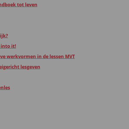
ndboek tot leven
ijk?
into it!
eve werkvormen in de lessen MVT
eigericht lesgeven
enles