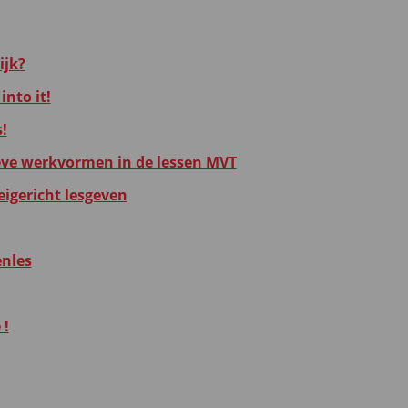
ijk?
into it!
!
eve werkvormen in de lessen MVT
eigericht lesgeven
enles
 !