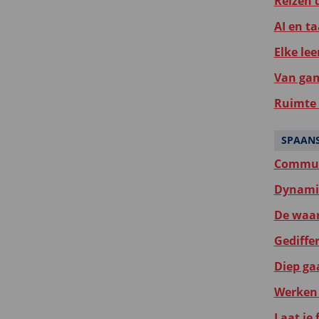
Reizen d
AI en ta
Elke lee
Van gam
Ruimte 
SPAAN
Communi
Dynamis
De waar
Gediffer
Diep gaa
Werken 
Laat je