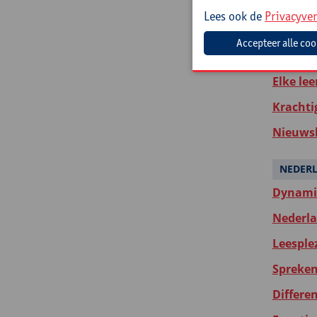
Wat ver
Lees ook de
Privacyver
Close re
Leer je 
Elke lee
Krachti
Nieuwsb
NEDER
Dynamis
Nederlan
Leesple
Spreken 
Differen