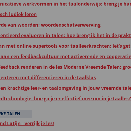
catieve werkvormen in het taalonderwijs: breng je ha
ch ludiek leren
de van woorden: woordenschatverwerving
entieerd evalueren in talen: hoe breng ik het in de prakt
n met online supertools voor taalleerkrachten: let’s get 
aan een feedbackcultuur met activerende en coöperati
 feedback renderen in de les Moderne Vreemde Talen: gro
enteren met differentiëren in de taalklas
een krachtige leer- en taalomgeving in jouw vreemde tal
altechnologie: hoe ga je er effectief mee om in je taalles?
EKE TALEN
d Latijn - verrijk je les!