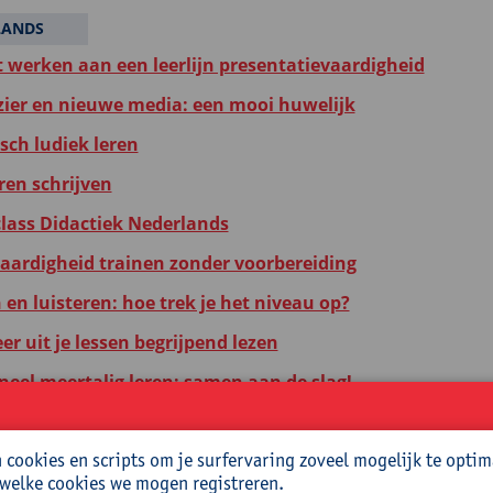
LANDS
nt werken aan een leerlijn presentatievaardigheid
zier en nieuwe media: een mooi huwelijk
ch ludiek leren
ren schrijven
lass Didactiek Nederlands
aardigheid trainen zonder voorbereiding
en luisteren: hoe trek je het niveau op?
r uit je lessen begrijpend lezen
neel meertalig leren: samen aan de slag!
ke leerlingen in je klas? Werk met klare taal en digitale
cookies en scripts om je surfervaring zoveel mogelijk te optim
altechnologie: hoe ga je er effectief mee om in je taalles?
 welke cookies we mogen registreren.