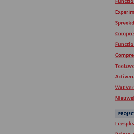
Functio
Experim
Spreekd
Compreh
Functio
Compreh
Taalzwak
Activer
Wat ver
Nieuwsb
PROJEC
Leesple