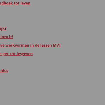
ndboek tot leven
ijk?
into it!
eve werkvormen in de lessen MVT
eigericht lesgeven
enles