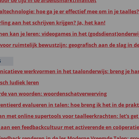
oor de tijd in de arbeidsmarktfinaliteit
altechnologie: hoe ga je er effectief mee om in je taalles?
rling aan het schrijven krijgen? Ja, het kan!
en kan je leren: videogames in het (godsdienst)onderwi
voor ruimtelijk bewustzijn: geografisch aan de slag in d
S
catieve werkvormen in het taalonderwijs: breng je ha
ch ludiek leren
de van woorden: woordenschatverwerving
entieerd evalueren in talen: hoe breng ik het in de prakt
n met online supertools voor taalleerkrachten: let’s get 
aan een feedbackcultuur met activerende en coöperati
 feedback renderen in de les Moderne Vreemde Talen: gro