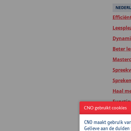
NEDER
Efficië
Leesple
Dynamis
Beter le
Masterc
Spreekv
Spreken 
Haal mee
Functio
CNO gebruikt cookies
Taalzwak
CNO maakt gebruik van 
AI en ta
Gelieve aan de duiden