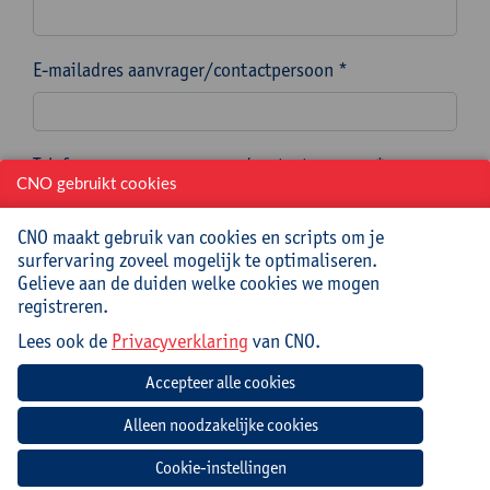
E-mailadres aanvrager/contactpersoon *
Telefoonnummer aanvrager/contactpersoon *
CNO gebruikt cookies
CNO maakt gebruik van cookies en scripts om je
surfervaring zoveel mogelijk te optimaliseren.
Welke nascholing(en) wens je als teamgerichte
Gelieve aan de duiden welke cookies we mogen
nascholing aan te vragen? Noteer de titel(s) zoals
registreren.
vermeld in ons aanbod teamgerichte nascholingen. *
Lees ook de
Privacyverklaring
van CNO.
Cookie-instellingen