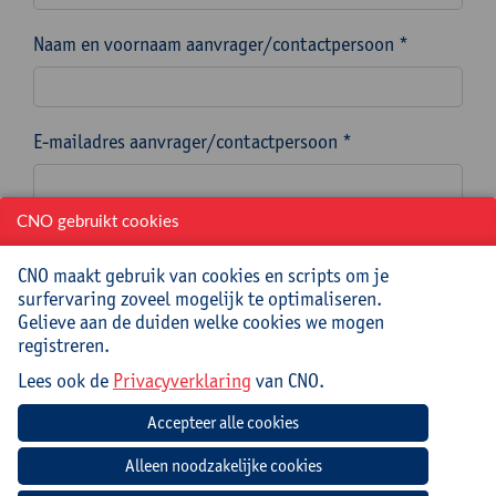
Naam en voornaam aanvrager/contactpersoon *
E-mailadres aanvrager/contactpersoon *
CNO gebruikt cookies
Telefoonnummer aanvrager/contactpersoon *
CNO maakt gebruik van cookies en scripts om je
surfervaring zoveel mogelijk te optimaliseren.
Gelieve aan de duiden welke cookies we mogen
Welke nascholing(en) wens je als teamgerichte
registreren.
nascholing aan te vragen? Noteer de titel(s) zoals
Lees ook de
Privacyverklaring
van CNO.
vermeld in ons aanbod teamgerichte nascholingen. *