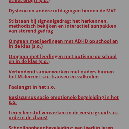
etiket erbij?! (s.o.)
Dyslexie en andere uitdagingen binnen de MVT
Stilstaan bij signaalgedrag: het herkennen,
methodisch bekijken en interactief aanpakken
van storend gedrag
Omgaan met leerlingen met ADHD op school en
in de klas (s.o.)
Omgaan met leerlingen met autisme op school
en in de klas (s.o.)
Verbindend samenwerken met ouders binnen
het M-decreet s.o.: kansen en valkuilen
Faalangst in het s.o.
Basiscursus socio-emotionele begeleiding in het
s.o.
Leren leerstof verwerken in de eerste graad s.o.:
orde in de chaos!
Schoolloopbaanbegeleiding: een leerlijn leren