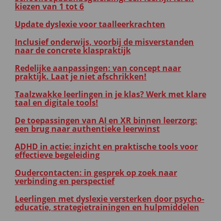
kiezen van 1 tot 6
Update dyslexie voor taalleerkrachten
Inclusief onderwijs, voorbij de misverstanden
naar de concrete klaspraktijk
Redelijke aanpassingen: van concept naar
praktijk. Laat je niet afschrikken!
Taalzwakke leerlingen in je klas? Werk met klare
taal en digitale tools!
De toepassingen van AI en XR binnen leerzorg:
een brug naar authentieke leerwinst
ADHD in actie: inzicht en praktische tools voor
effectieve begeleiding
Oudercontacten: in gesprek op zoek naar
verbinding en perspectief
Leerlingen met dyslexie versterken door psycho-
educatie, strategietrainingen en hulpmiddelen