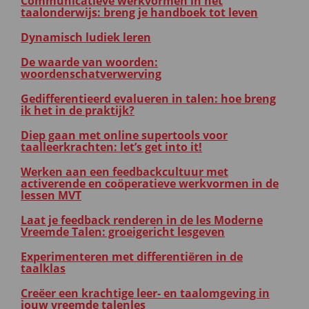
Communicatieve werkvormen in het
taalonderwijs: breng je handboek tot leven
Dynamisch ludiek leren
De waarde van woorden:
woordenschatverwerving
Gedifferentieerd evalueren in talen: hoe breng
ik het in de praktijk?
Diep gaan met online supertools voor
taalleerkrachten: let’s get into it!
Werken aan een feedbackcultuur met
activerende en coöperatieve werkvormen in de
lessen MVT
Laat je feedback renderen in de les Moderne
Vreemde Talen: groeigericht lesgeven
Experimenteren met differentiëren in de
taalklas
Creëer een krachtige leer- en taalomgeving in
jouw vreemde talenles