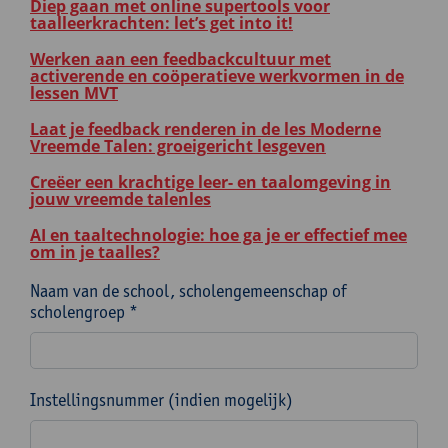
Diep gaan met online supertools voor
taalleerkrachten: let’s get into it!
Werken aan een feedbackcultuur met
activerende en coöperatieve werkvormen in de
lessen MVT
Laat je feedback renderen in de les Moderne
Vreemde Talen: groeigericht lesgeven
Creëer een krachtige leer- en taalomgeving in
jouw vreemde talenles
AI en taaltechnologie: hoe ga je er effectief mee
om in je taalles?
Naam van de school, scholengemeenschap of
scholengroep *
Instellingsnummer (indien mogelijk)