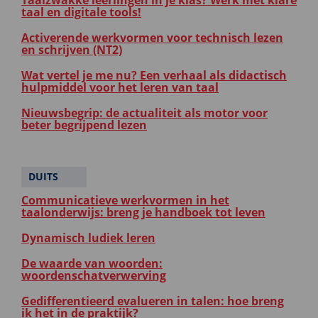
Taalzwakke leerlingen in je klas? Werk met klare
taal en digitale tools!
Activerende werkvormen voor technisch lezen
en schrijven (NT2)
Wat vertel je me nu? Een verhaal als didactisch
hulpmiddel voor het leren van taal
Nieuwsbegrip: de actualiteit als motor voor
beter begrijpend lezen
DUITS
Communicatieve werkvormen in het
taalonderwijs: breng je handboek tot leven
Dynamisch ludiek leren
De waarde van woorden:
woordenschatverwerving
Gedifferentieerd evalueren in talen: hoe breng
ik het in de praktijk?