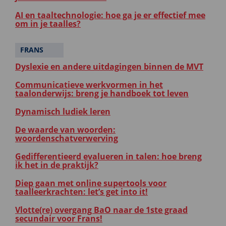
AI en taaltechnologie: hoe ga je er effectief mee
om in je taalles?
FRANS
Dyslexie en andere uitdagingen binnen de MVT
Communicatieve werkvormen in het
taalonderwijs: breng je handboek tot leven
Dynamisch ludiek leren
De waarde van woorden:
woordenschatverwerving
Gedifferentieerd evalueren in talen: hoe breng
ik het in de praktijk?
Diep gaan met online supertools voor
taalleerkrachten: let’s get into it!
Vlotte(re) overgang BaO naar de 1ste graad
secundair voor Frans!