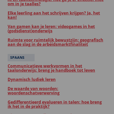
om in je taalles?
Elke leerling aan het schrijven krijgen? Ja, het
kan!
Van gamen kan je leren: videogames in het
(godsdienst)onderwijs
Ruimte voor ruimtelijk bewustzijn: geografisch
aan de slag in de arbeidsmarktfinaliteit
SPAANS
Communicatieve werkvormen in het
taalonderwijs: breng je handboek tot leven
Dynamisch ludiek leren
De waarde van woorden:
woordenschatverwerving
Gedifferentieerd evalueren in talen: hoe breng
ik het in de praktijk?