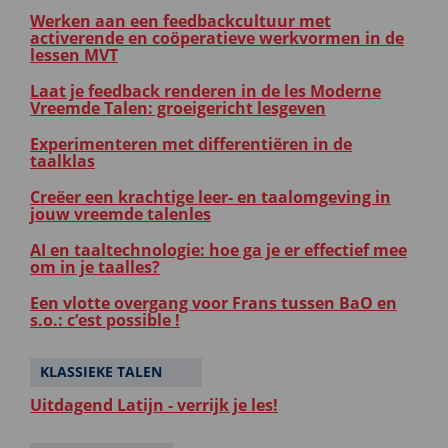
Werken aan een feedbackcultuur met
activerende en coöperatieve werkvormen in de
lessen MVT
Laat je feedback renderen in de les Moderne
Vreemde Talen: groeigericht lesgeven
Experimenteren met differentiëren in de
taalklas
Creëer een krachtige leer- en taalomgeving in
jouw vreemde talenles
AI en taaltechnologie: hoe ga je er effectief mee
om in je taalles?
Een vlotte overgang voor Frans tussen BaO en
s.o.: c’est possible !
KLASSIEKE TALEN
Uitdagend Latijn - verrijk je les!