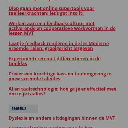
Diep gaan met online supertools voor
taalleerkrachten: let’s get into it!
Werken aan een feedbackcultuur met
activerende en coöperatieve werkvormen in de
lessen MVT
Laat je feedback renderen in de les Moderne
Vreemde Talen: groeigericht lesgeven
Experimenteren met differentiëren in de
taalklas
Creëer een krachtige leer- en taalomgeving in
jouw vreemde talenles
AI en taaltechnologie: hoe ga je er effectief mee
om in je taalles?
ENGELS
Dyslexie en andere uitdagingen binnen de MVT