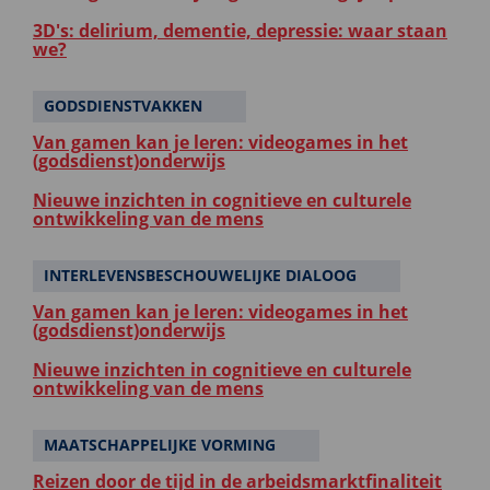
3D's: delirium, dementie, depressie: waar staan
we?
GODSDIENSTVAKKEN
Van gamen kan je leren: videogames in het
(godsdienst)onderwijs
Nieuwe inzichten in cognitieve en culturele
ontwikkeling van de mens
INTERLEVENSBESCHOUWELIJKE DIALOOG
Van gamen kan je leren: videogames in het
(godsdienst)onderwijs
Nieuwe inzichten in cognitieve en culturele
ontwikkeling van de mens
MAATSCHAPPELIJKE VORMING
Reizen door de tijd in de arbeidsmarktfinaliteit