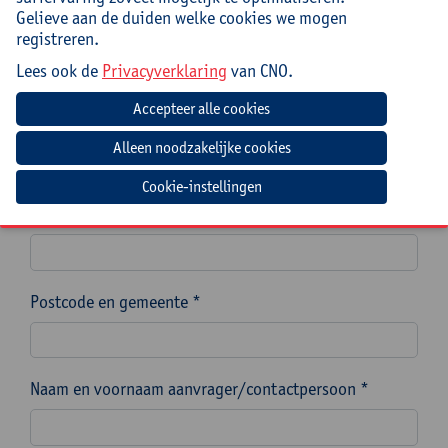
Gelieve aan de duiden welke cookies we mogen
Naam van de school, scholengemeenschap of
registreren.
scholengroep *
Lees ook de
Privacyverklaring
van CNO.
Instellingsnummer (indien mogelijk)
Cookie-instellingen
Straat en nummer *
Postcode en gemeente *
Naam en voornaam aanvrager/contactpersoon *