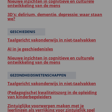
Nieuwe inzichten in cognitieve en culturele
ontwikkeling van de mens
3D's: delirium, dementie, depressie: waar staan
we?
GESCHIEDENIS
Taalgericht vakonderwijs in niet-taalvakken
AI in je geschiedenisles
Nieuwe inzichten in cognitieve en culturele
ontwikkeling van de mens
GEZONDHEIDSWETENSCHAPPEN
Taalgericht vakonderwijs in niet-taalvakken
(Pedagogische) kwaliteitszorg in de opleiding
van kinderbegeleiders
Zintuiglijke voorwerpen maken met je
leerlingen als verrijking voor zintuiglijk spel