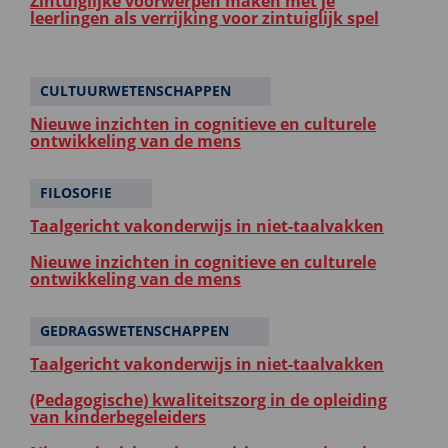
Zintuiglijke voorwerpen maken met je
leerlingen als verrijking voor zintuiglijk spel
CULTUURWETENSCHAPPEN
Nieuwe inzichten in cognitieve en culturele
ontwikkeling van de mens
FILOSOFIE
Taalgericht vakonderwijs in niet-taalvakken
Nieuwe inzichten in cognitieve en culturele
ontwikkeling van de mens
GEDRAGSWETENSCHAPPEN
Taalgericht vakonderwijs in niet-taalvakken
(Pedagogische) kwaliteitszorg in de opleiding
van kinderbegeleiders