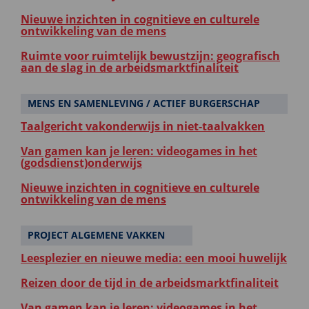
Nieuwe inzichten in cognitieve en culturele
ontwikkeling van de mens
Ruimte voor ruimtelijk bewustzijn: geografisch
aan de slag in de arbeidsmarktfinaliteit
MENS EN SAMENLEVING / ACTIEF BURGERSCHAP
Taalgericht vakonderwijs in niet-taalvakken
Van gamen kan je leren: videogames in het
(godsdienst)onderwijs
Nieuwe inzichten in cognitieve en culturele
ontwikkeling van de mens
PROJECT ALGEMENE VAKKEN
Leesplezier en nieuwe media: een mooi huwelijk
Reizen door de tijd in de arbeidsmarktfinaliteit
Van gamen kan je leren: videogames in het