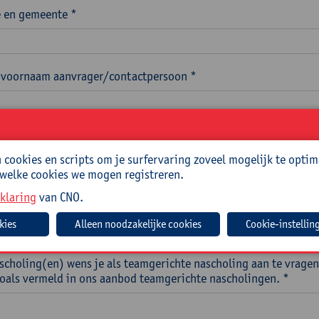
 en gemeente *
voornaam aanvrager/contactpersoon *
res aanvrager/contactpersoon *
cookies en scripts om je surfervaring zoveel mogelijk te optim
 welke cookies we mogen registreren.
klaring
van CNO.
nummer aanvrager/contactpersoon *
Cookie-instellin
scholing(en) wens je als teamgerichte nascholing aan te vragen
 zoals vermeld in ons aanbod teamgerichte nascholingen. *