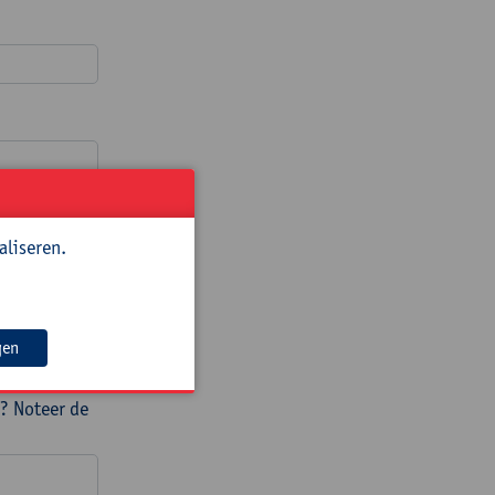
aliseren.
gen
? Noteer de