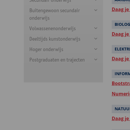
Daag je
Buitengewoon secundair
onderwijs
BIOLOG
Volwassenenonderwijs
Daag je
Deeltijds kunstonderwijs
Hoger onderwijs
ELEKTR
Daag je
Postgraduaten en trajecten
INFOR
Bootstr
Numeri
NATUU
Daag je