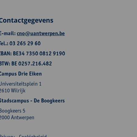
Contactgegevens
E-mail:
cno@uantwerpen.be
Tel.: 03 265 29 60
IBAN: BE34 7350 0812 9190
BTW: BE 0257.216.482
Campus Drie Eiken
Universiteitsplein 1
2610 Wilrijk
Stadscampus - De Boogkeers
Boogkeers 5
2000 Antwerpen
Privacy
-
Cookiebeleid