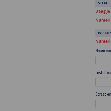
STEM
Daag je
Numeri
WISKU
Numeri
Naam van
Instelli
Straat e