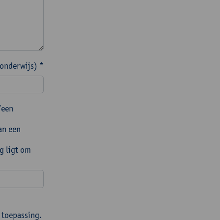
 onderwijs) *
/een
an een
g ligt om
 toepassing.