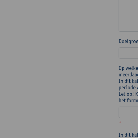
Doelgroe
Op welke
meerdaag
In dit k
periode 
Let op! 
het form
*
In dit k