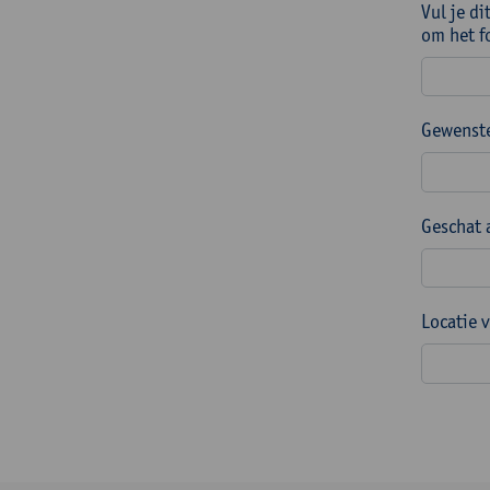
Vul je di
om het f
Gewenste
Geschat 
Locatie 