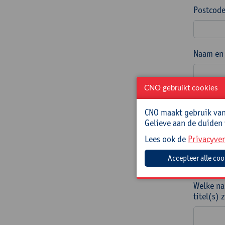
Postcode
Naam en 
CNO gebruikt cookies
E-mailad
CNO maakt gebruik van 
Gelieve aan de duiden
Lees ook de
Privacyver
Telefoon
Welke na
titel(s)