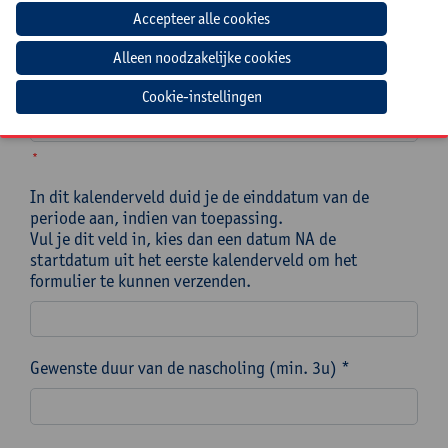
OF de startdatum van een periode waarin je
nascholing/traject ingepland moet worden. *
Let op! Kies een datum die minstens 3 maanden na de
datum van vandaag ligt om het formulier te kunnen
verzenden.
Cookie-instellingen
*
In dit kalenderveld duid je de einddatum van de
periode aan, indien van toepassing.
Vul je dit veld in, kies dan een datum NA de
startdatum uit het eerste kalenderveld om het
formulier te kunnen verzenden.
Gewenste duur van de nascholing (min. 3u) *