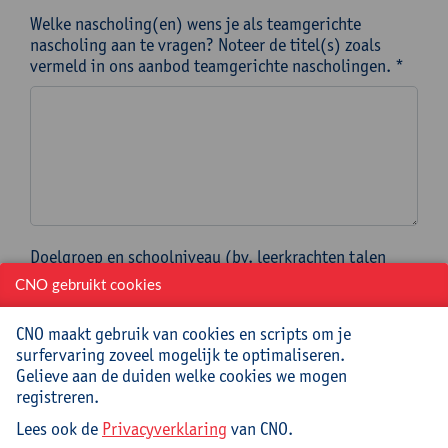
Welke nascholing(en) wens je als teamgerichte
nascholing aan te vragen? Noteer de titel(s) zoals
vermeld in ons aanbod teamgerichte nascholingen. *
Doelgroep en schoolniveau (bv. leerkrachten talen
1ste graad secundair onderwijs) *
CNO gebruikt cookies
CNO maakt gebruik van cookies en scripts om je
surfervaring zoveel mogelijk te optimaliseren.
Op welke specifieke datum OF binnen welke periode
Gelieve aan de duiden welke cookies we mogen
moet de nascholing/een meerdaags traject ingepland
registreren.
worden?
In dit kalenderveld duid je een specifieke datum aan
Lees ook de
Privacyverklaring
van CNO.