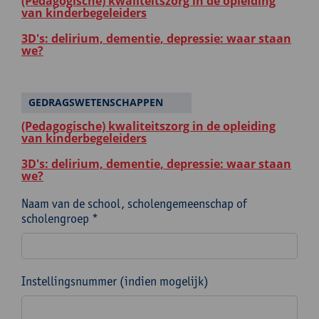
(Pedagogische) kwaliteitszorg in de opleiding
van kinderbegeleiders
3D's: delirium, dementie, depressie: waar staan
we?
GEDRAGSWETENSCHAPPEN
(Pedagogische) kwaliteitszorg in de opleiding
van kinderbegeleiders
3D's: delirium, dementie, depressie: waar staan
we?
Naam van de school, scholengemeenschap of
scholengroep *
Instellingsnummer (indien mogelijk)