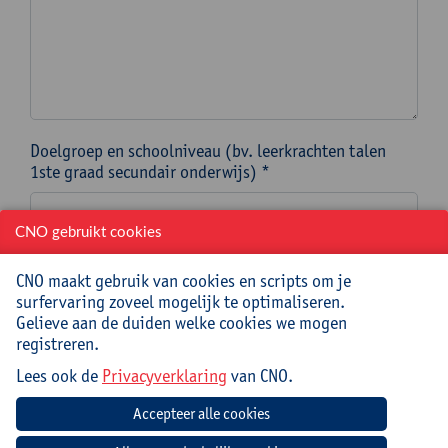
Doelgroep en schoolniveau (bv. leerkrachten talen
1ste graad secundair onderwijs) *
CNO gebruikt cookies
Op welke specifieke datum OF binnen welke periode
moet de nascholing/een meerdaags traject ingepland
CNO maakt gebruik van cookies en scripts om je
worden?
surfervaring zoveel mogelijk te optimaliseren.
In dit kalenderveld duid je een specifieke datum aan
Gelieve aan de duiden welke cookies we mogen
OF de startdatum van een periode waarin je
registreren.
nascholing/traject ingepland moet worden. *
Lees ook de
Privacyverklaring
van CNO.
Let op! Kies een datum die minstens 3 maanden na de
datum van vandaag ligt om het formulier te kunnen
verzenden.