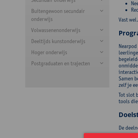
Nee
Red
Buitengewoon secundair
onderwijs
Vast wel
Volwassenenonderwijs
Prog
Deeltijds kunstonderwijs
Nearpod e
Hoger onderwijs
leerling
begeleid
Postgraduaten en trajecten
onmiddel
interacti
Samen be
zelf je e
Tot slot 
tools die
Doelst
De deeln
wer