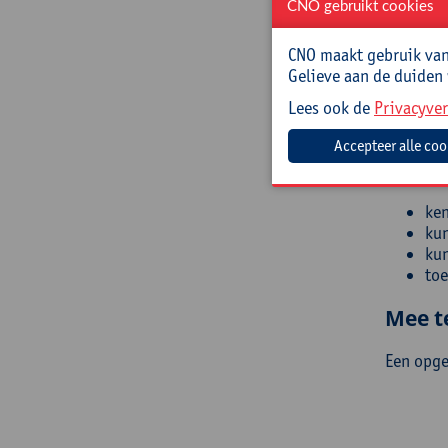
CNO gebruikt cookies
op 
de 
CNO maakt gebruik van 
een
Gelieve aan de duiden
Doelg
Lees ook de
Privacyver
Leerkrac
Voorkenn
ken
ku
ku
toe
Mee t
Een opge