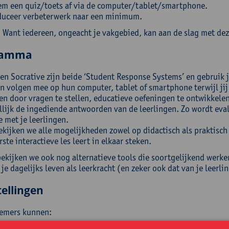
m een quiz/toets af via de computer/tablet/smartphone.
uceer verbeterwerk naar een minimum.
. Want iedereen, ongeacht je vakgebied, kan aan de slag met de
ramma
n Socrative zijn beide ‘Student Response Systems’ en gebruik je
en volgen mee op hun computer, tablet of smartphone terwijl jij
en door vragen te stellen, educatieve oefeningen te ontwikkelen
lijk de ingediende antwoorden van de leerlingen. Zo wordt eval
e met je leerlingen.
kijken we alle mogelijkheden zowel op didactisch als praktisch 
erste interactieve les leert in elkaar steken.
bekijken we ook nog alternatieve tools die soortgelijkend werke
 je dagelijks leven als leerkracht (en zeker ook dat van je leerli
ellingen
emers kunnen:
ken met zowel Socrative als Nearpod;