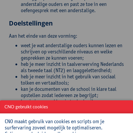
anderstalige ouders en past ze toe in een
oefengesprek met een anderstalige.
Doelstellingen
Aan het einde van deze vorming:
weet je wat anderstalige ouders kunnen lezen en
schrijven op verschillende niveaus en welke
gesprekken ze kunnen voeren;
heb je meer inzicht in taalverwerving Nederlands
als tweede taal (NT2) en laaggeletterdheid;
heb je meer inzicht in het gebruik van sociaal
tolken en vertaaltools;
kan je documenten van de school in klare taal
opstellen zodat iedereen ze begrijpt;
kan je in gesprekken je taalgebruik aanpassen
aan anderstaligen met een beperkte kennis van
CNO gebruikt cookies
het Nederlands.
CNO maakt gebruik van cookies en scripts om je
Doelgroep
surfervaring zoveel mogelijk te optimaliseren.