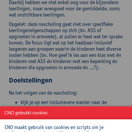
Daarbij hebben we niet enkel oog voor de bijzondere
leerlingen, maar evengoed voor de gemiddelde, soms
wat onzichtbare leerlingen.
Opgelet: deze nascholing gaat niet over specifieke
leerlingeneigenschappen op zich (bv. ASS of
opgroeien in armoede), al zullen er heel wat ter sprake
komen. De focus ligt wel op het haalbaar inclusief
lesgeven aan groepen waarin de kinderen heel diverse
noden hebben (bv. Hoe geef ik les aan een klas met én
kinderen met ASS én kinderen met een beperking én
kinderen die opgroeien in armoede én …?).
Doelstellingen
Na het volgen van de nascholing:
kijk je op een inclusievere manier naar de
leerlingen waarmee je werkt;
CNO gebruikt cookies
ken je praktische strategieën om inclusiever én
voor jezelf haalbaar les te geven;
maak je gerichtere keuzes over wat je wel en niet
CNO maakt gebruik van cookies en scripts om je