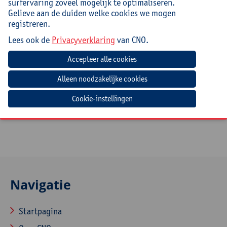
doet voor leerlingen en communiceer je hierover
surfervaring zoveel mogelijk te optimaliseren.
helder, onder andere naar ouders.
Gelieve aan de duiden welke cookies we mogen
registreren.
Doelgroep
Lees ook de
Privacyverklaring
van CNO.
(Zorg)leerkrachten, directies en beleidsmedewerkers,
ondersteuners uit het (buitengewoon) basisonderwijs.
Kortom, deze nascholing is geschikt voor iedereen die
inclusief kleuter- en of lager onderwijs wil bieden,
maar botst tegen de grenzen van het haalbare en heel
Cookie-instellingen
concrete inspiratie wil.
Navigatie
Startpagina