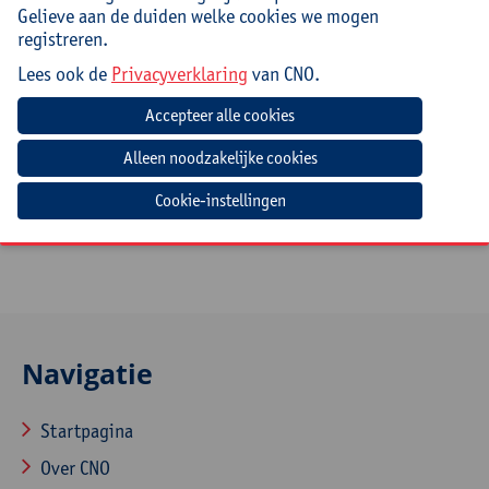
Doelgroep
Gelieve aan de duiden welke cookies we mogen
registreren.
(Zorg)leerkrachten kleuteronderwijs (5-jarigen) en
(zorg)leerkrachten uit de 1ste graad van het lager
Lees ook de
Privacyverklaring
van CNO.
onderwijs, leerkrachten speelleerklas (buitengewoon
onderwijs), leerkrachten LO
Mee te brengen door cursist
Cookie-instellingen
Draag gemakkelijke, beweegvriendelijke kledij
Navigatie
Startpagina
Over CNO