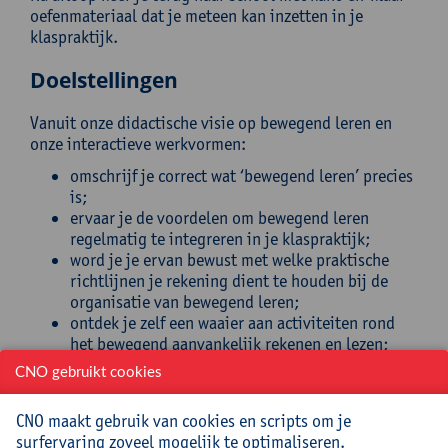
oefenmateriaal dat je meteen kan inzetten in je
klaspraktijk.
Doelstellingen
Vanuit onze didactische visie op bewegend leren en
onze interactieve werkvormen:
omschrijf je correct wat ‘bewegend leren’ precies
is;
ervaar je de voordelen om bewegend leren
regelmatig te integreren in je klaspraktijk;
word je je ervan bewust met welke praktische
richtlijnen je rekening dient te houden bij de
organisatie van bewegend leren;
ontdek je zelf een waaier aan activiteiten rond
het bewegend aanvankelijk rekenen en lezen;
ontwikkel je -vanuit je eigen creativiteit en
CNO gebruikt cookies
beroepservaring- zelf nog bijkomende
bewegende werkvormen.
CNO maakt gebruik van cookies en scripts om je
surfervaring zoveel mogelijk te optimaliseren.