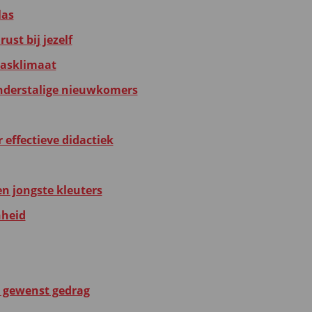
las
st bij jezelf
klasklimaat
anderstalige nieuwkomers
 effectieve didactiek
en jongste kleuters
nheid
op gewenst gedrag