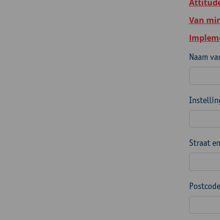
Attitud
Van min
Impleme
Naam van
Instelli
Straat e
Postcode