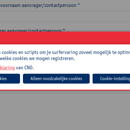
voornaam aanvrager/contactpersoon *
res aanvrager/contactpersoon *
cookies en scripts om je surfervaring zoveel mogelijk te optim
nummer aanvrager/contactpersoon *
 welke cookies we mogen registreren.
klaring
van CNO.
Cookie-instellin
scholing(en) wens je als teamgerichte nascholing aan te vragen
 zoals vermeld in ons aanbod teamgerichte nascholingen. *