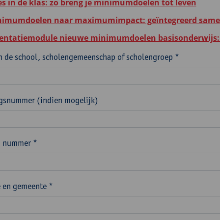
es in de klas: zo breng je minimumdoelen tot leven
imumdoelen naar maximumimpact: geïntegreerd samen 
ntatiemodule nieuwe minimumdoelen basisonderwijs: c
 de school, scholengemeenschap of scholengroep *
ngsnummer (indien mogelijk)
n nummer *
 en gemeente *