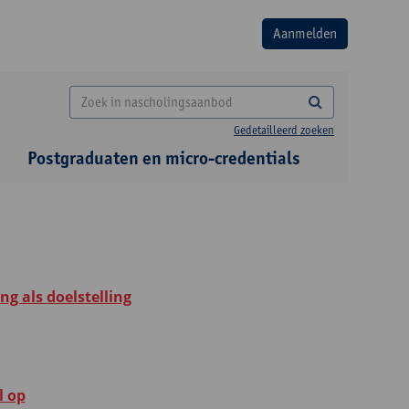
Gedetailleerd zoeken
Postgraduaten en micro-credentials
g als doelstelling
l op