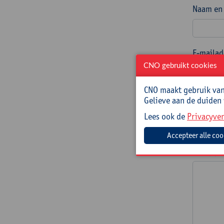
Naam en 
E-mailad
CNO gebruikt cookies
CNO maakt gebruik van 
Telefoon
Gelieve aan de duiden
Lees ook de
Privacyver
Welke na
titel(s)