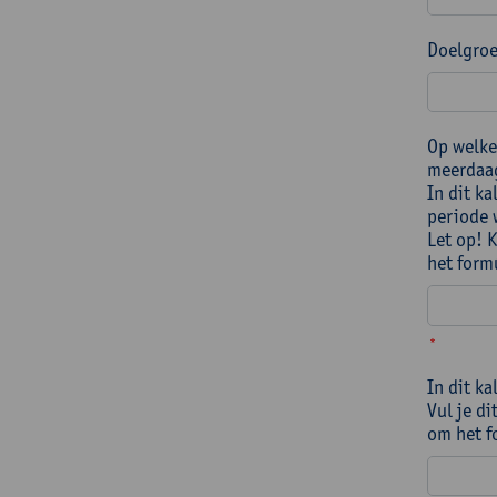
Doelgroe
Op welke
meerdaag
In dit k
periode 
Let op! 
het form
*
In dit k
Vul je di
om het f