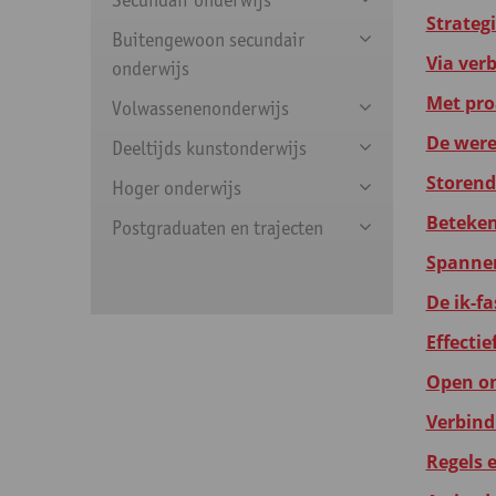
Strateg
Buitengewoon secundair
Via ver
onderwijs
Met proa
Volwassenenonderwijs
De were
Deeltijds kunstonderwijs
Storend
Hoger onderwijs
Beteken
Postgraduaten en trajecten
Spannen
De ik-fa
Effecti
Open on
Verbind
Regels 