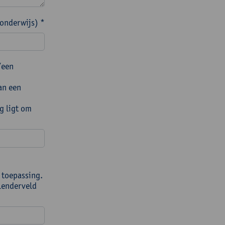
 onderwijs) *
/een
an een
g ligt om
 toepassing.
alenderveld