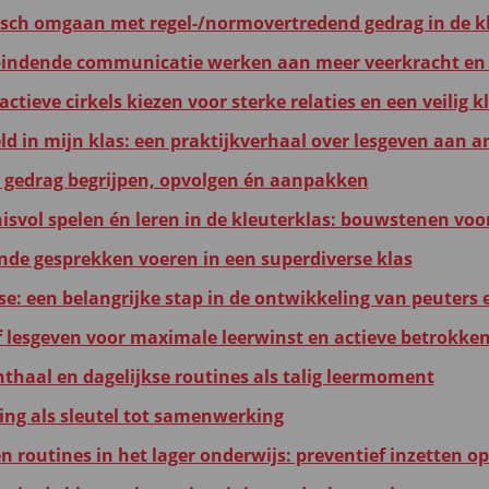
isch omgaan met regel-/normovertredend gedrag in de k
bindende communicatie werken aan meer veerkracht en ru
ctieve cirkels kiezen voor sterke relaties en een veilig 
ld in mijn klas: een praktijkverhaal over lesgeven aan 
 gedrag begrijpen, opvolgen én aanpakken
isvol spelen én leren in de kleuterklas: bouwstenen voor
de gesprekken voeren in een superdiverse klas
se: een belangrijke stap in de ontwikkeling van peuters 
ef lesgeven voor maximale leerwinst en actieve betrokke
thaal en dagelijkse routines als talig leermoment
ing als sleutel tot samenwerking
en routines in het lager onderwijs: preventief inzetten 