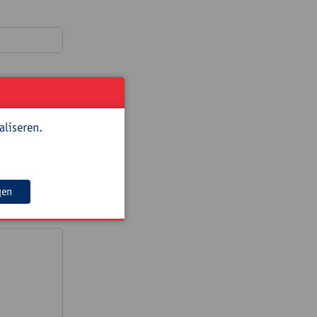
aliseren.
gen
? Noteer de