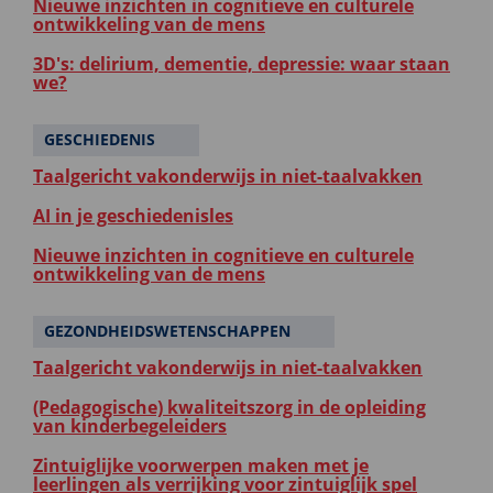
Nieuwe inzichten in cognitieve en culturele
ontwikkeling van de mens
3D's: delirium, dementie, depressie: waar staan
we?
GESCHIEDENIS
Taalgericht vakonderwijs in niet-taalvakken
AI in je geschiedenisles
Nieuwe inzichten in cognitieve en culturele
ontwikkeling van de mens
GEZONDHEIDSWETENSCHAPPEN
Taalgericht vakonderwijs in niet-taalvakken
(Pedagogische) kwaliteitszorg in de opleiding
van kinderbegeleiders
Zintuiglijke voorwerpen maken met je
leerlingen als verrijking voor zintuiglijk spel