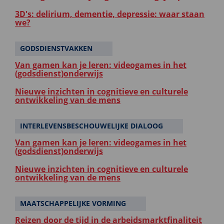
3D's: delirium, dementie, depressie: waar staan
we?
GODSDIENSTVAKKEN
Van gamen kan je leren: videogames in het
(godsdienst)onderwijs
Nieuwe inzichten in cognitieve en culturele
ontwikkeling van de mens
INTERLEVENSBESCHOUWELIJKE DIALOOG
Van gamen kan je leren: videogames in het
(godsdienst)onderwijs
Nieuwe inzichten in cognitieve en culturele
ontwikkeling van de mens
MAATSCHAPPELIJKE VORMING
Reizen door de tijd in de arbeidsmarktfinaliteit