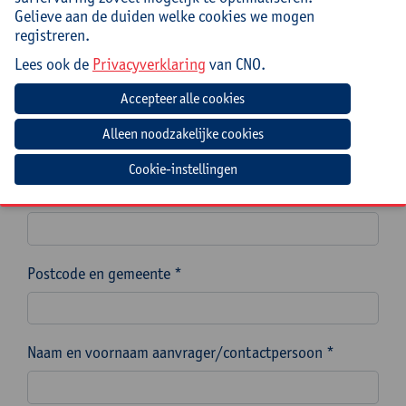
Gelieve aan de duiden welke cookies we mogen
Naam van de school, scholengemeenschap of
registreren.
scholengroep *
Lees ook de
Privacyverklaring
van CNO.
Instellingsnummer (indien mogelijk)
Cookie-instellingen
Straat en nummer *
Postcode en gemeente *
Naam en voornaam aanvrager/contactpersoon *