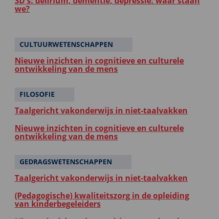
3D's: delirium, dementie, depressie: waar staan
we?
CULTUURWETENSCHAPPEN
Nieuwe inzichten in cognitieve en culturele
ontwikkeling van de mens
FILOSOFIE
Taalgericht vakonderwijs in niet-taalvakken
Nieuwe inzichten in cognitieve en culturele
ontwikkeling van de mens
GEDRAGSWETENSCHAPPEN
Taalgericht vakonderwijs in niet-taalvakken
(Pedagogische) kwaliteitszorg in de opleiding
van kinderbegeleiders