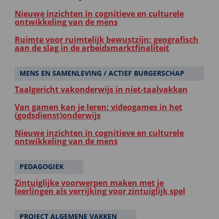
Nieuwe inzichten in cognitieve en culturele
ontwikkeling van de mens
Ruimte voor ruimtelijk bewustzijn: geografisch
aan de slag in de arbeidsmarktfinaliteit
MENS EN SAMENLEVING / ACTIEF BURGERSCHAP
Taalgericht vakonderwijs in niet-taalvakken
Van gamen kan je leren: videogames in het
(godsdienst)onderwijs
Nieuwe inzichten in cognitieve en culturele
ontwikkeling van de mens
PEDAGOGIEK
Zintuiglijke voorwerpen maken met je
leerlingen als verrijking voor zintuiglijk spel
PROJECT ALGEMENE VAKKEN