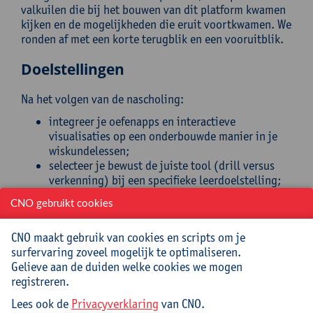
valkuilen die bij het bouwen van dit platform kwamen
kijken en de mogelijkheden die eruit voortkwamen. We
ronden af met een korte terugblik en een vooruitblik.
Doelstellingen
Na het volgen van de nascholing:
integreer je oefenapps en interactieve
visualisaties op een onderbouwde manier in je
wiskundelessen;
selecteer je bewust de juiste tool (drill versus
verkenning) bij een specifieke leerdoelstelling;
kies je het geschikte moment in het leerproces
CNO gebruikt cookies
om een interactieve visualisatie in te zetten:
vooraf als preteaching, tijdens de les of achteraf
CNO maakt gebruik van cookies en scripts om je
als remediëring;
surfervaring zoveel mogelijk te optimaliseren.
herken je welke fouttypes je leerlingen maken en
Gelieve aan de duiden welke cookies we mogen
handel je daarnaar met gerichte feedback;
registreren.
argumenteer je je tool-keuze vanuit didactische
principes (scaffolding, feedback, cognitieve
Lees ook de
Privacyverklaring
van CNO.
belasting);