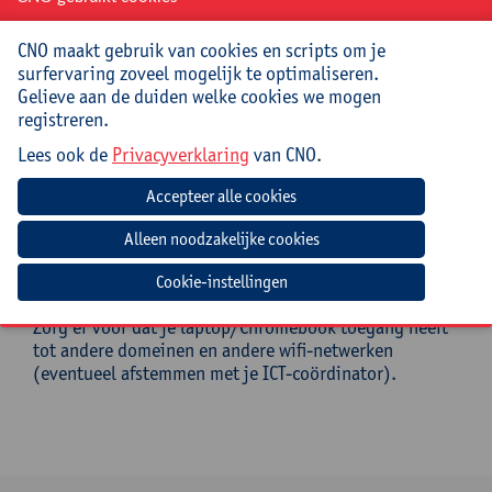
Doelgroep
CNO maakt gebruik van cookies en scripts om je
(Zorg)leerkrachten, zorgcoördinatoren en
surfervaring zoveel mogelijk te optimaliseren.
directies/beleidsondersteuners uit het lager
Gelieve aan de duiden welke cookies we mogen
onderwijs.
registreren.
Voorkennis: je bent niet bang om te experimenteren
Lees ook de
Privacyverklaring
van CNO.
met digitale middelen.
Mee te brengen door cursist
Een opgeladen laptop of Chromebook (met
Cookie-instellingen
voedingskabel) en hoofdtelefoon.
Zorg er voor dat je laptop/Chromebook toegang heeft
tot andere domeinen en andere wifi-netwerken
(eventueel afstemmen met je ICT-coördinator).