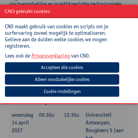
via toegankelijke en praktijkgerichte technologieën.
Haar werk combineert pedagogische expertise met
CNO gebruikt cookies
onderwijstechnologie.
CNO maakt gebruik van cookies en scripts om je
Praktisch
surfervaring zoveel mogelijk te optimaliseren.
Gelieve aan de duiden welke cookies we mogen
Cursuscode:
26/OND/244A
registreren.
Lees ook de
Privacyverklaring
van CNO.
Cursusmateriaal inbegrepen
Jouw bijdrage: 69 EUR.
Inlichtingen bij: Gonda Peeters, 03 265 56 27,
gonda.peeters@uantwerpen.be
Cookie-instellingen
Datum
Beginuur
Einduur
Locatie
woensdag
09:30u
12:30u
Universiteit
14 april
Antwerpen,
2027
Boogkeers 5 (aan
het