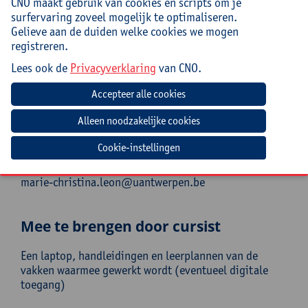
Praktisch
CNO maakt gebruik van cookies en scripts om je
surfervaring zoveel mogelijk te optimaliseren.
Deze cursus loopt over 3 dagen.
Gelieve aan de duiden welke cookies we mogen
registreren.
Cursuscode:
25/BAS/140A
Lees ook de
Privacyverklaring
van CNO.
Cursusmateriaal en handboek
'Thematisch werken in
de klas'
inbegrepen. Op lesdag 1 is er een lunch
inbegrepen.
Cookie-instellingen
Jouw bijdrage: 263 EUR.
Inlichtingen bij: Marie-Christina Leon, 03 265 14 22,
marie-christina.leon@uantwerpen.be
Mee te brengen door cursist
Een laptop, handleidingen en leerplannen van de
vakken waarmee gewerkt wordt (eventueel digitale
toegang)