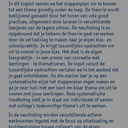
In dit traject nemen we het stappenplan om te komen
tot een thema grondig onder de loep. De theorie wordt
beklijvend gemaakt door het tonen van vele good
practices, uitgevoerd door leraren in verschillende
leerjaren van de lagere school. De nascholing is zo
opgebouwd dat je telkens de theorie gaat verwerken
door de vertaalslag te maken naar je eigen klas- en
schoolpraktijk. Je krijgt tussentijdse opdrachten om
uit te voeren in jouw klas. Het doel is de eigen
klaspraktijk - in een proces van cocreatie met
leerlingen - te thematiseren. De input vanuit de
tussentijdse opdrachten vertalen we in het aanbod dat
je gaat ontwikkelen. Op die manier leer je op een
systematische wijze het stappenplan eigen maken en
ga je naar huis met een kant-en-klaar thema om uit te
voeren met jouw leerlingen. Deze systematische
inoefening stelt je in staat om individueel of samen
met collega’s toekomstige thema’s uit te werken.
In de nascholing worden verschillende actieve
werkvormen ingezet met de focus op uitwisseling en
kruisbestuiving tussen collega’s van de eigen