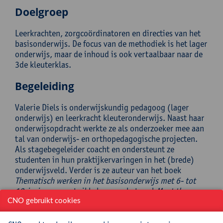
Doelgroep
Leerkrachten, zorgcoördinatoren en directies van het
basisonderwijs. De focus van de methodiek is het lager
onderwijs, maar de inhoud is ook vertaalbaar naar de
3de kleuterklas.
Begeleiding
Valerie Diels is onderwijskundig pedagoog (lager
onderwijs) en leerkracht kleuteronderwijs. Naast haar
onderwijsopdracht werkte ze als onderzoeker mee aan
tal van onderwijs- en orthopedagogische projecten.
Als stagebegeleider coacht en ondersteunt ze
studenten in hun praktijkervaringen in het (brede)
onderwijsveld. Verder is ze auteur van het boek
Thematisch werken in het basisonderwijs met 6- tot
12-jarigen
en ontwikkelaar van het spel
Meet the
parents@school
.
CNO gebruikt cookies