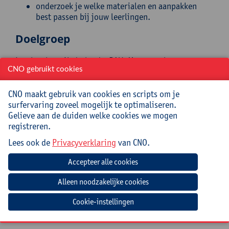
onderzoek je welke materialen en aanpakken
best passen bij jouw leerlingen.
Doelgroep
Leerkrachten Nederlands, PAV, Mavo en algemene
CNO gebruikt cookies
vakken uit de B-stroom en arbeidsmarktfinaliteit,
taalcoördinatoren en beleidsmedewerkers
CNO maakt gebruik van cookies en scripts om je
Begeleiding
surfervaring zoveel mogelijk te optimaliseren.
Gelieve aan de duiden welke cookies we mogen
registreren.
Hanne Rosius is vaklector en vakdidacticus PAV aan
Hogeschool PXL en praktijkgericht onderzoeker binnen
Lees ook de
Privacyverklaring
van CNO.
PXL Research Onderwijsinnovatie, waar ze samen met
Saar Steverlinck vernieuwende inzichten rond
taalverrijkend lesgeven ontwikkelt. Ze slaat bruggen
tussen theorie en klaspraktijk met een sterke focus op
taal in leerprocessen, onder meer in het project
Taalrijk Kansrijk
. Daarnaast is ze redactielid bij het
Cookie-instellingen
platform Rijke Teksten.