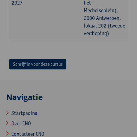
2027
het
Mechelseplein),
2000 Antwerpen,
lokaal 202 (tweede
verdieping)
Schrijf in voor deze cursus
Navigatie
Startpagina
Over CNO
Contacteer CNO