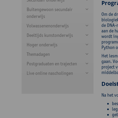
Prog
Buitengewoon secundair
Om de dr
onderwijs
biologie
de DNA-m
Volwassenenonderwijs
aan de h
Deeltijds kunstonderwijs
wordt ing
programm
Hoger onderwijs
Python o
Themadagen
Het lesm
gaan. Vo
Postgraduaten en trajecten
project v
middelba
Live online nascholingen
Doelst
Na het v
bes
leg
geb