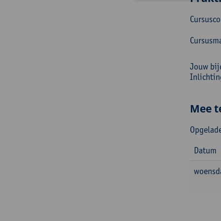
Cursusc
Cursusma
Jouw bij
Inlichti
Mee t
Opgelade
Datum
woensda