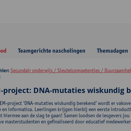
bod
Teamgerichte nascholingen
Themadagen
hier:
Secundair onderwijs / Sleutelcompetenties / Duurzaamhe
d
-project: DNA-mutaties wiskundig 
TEM-project ‘DNA-mutaties wiskundig berekend’ wordt er vakover
en informatica. Leerlingen krijgen hierbij een eerste introduct
ht hiermee aan de slag te gaan! Samen loodsen de lesgevers jou
ve masterstudenten en gefinaliseerd door educatief medewerker