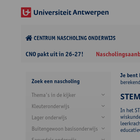
CENTRUM NASCHOLING ONDERWIJS
CNO pakt uit in 26-27!
Nascholingsaan
Je bent 
Zoek een nascholing
bereken
STEM
Thema's in de kijker
Kleuteronderwijs
In het S
wiskunde 
Lager onderwijs
leerkrac
Buitengewoon basisonderwijs
educatie
Secundair onderwijs