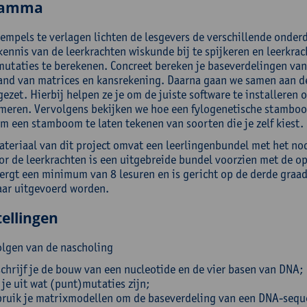
ramma
empels te verlagen lichten de lesgevers de verschillende onderd
kennis van de leerkrachten wiskunde bij te spijkeren en leerkra
utaties te berekenen. Concreet bereken je baseverdelingen van
and van matrices en kansrekening. Daarna gaan we samen aan de
ezet. Hierbij helpen ze je om de juiste software te installeren op
eren. Vervolgens bekijken we hoe een fylogenetische stamboo
m een stamboom te laten tekenen van soorten die je zelf kiest.
ateriaal van dit project omvat een leerlingenbundel met het no
or de leerkrachten is een uitgebreide bundel voorzien met de op
ergt een minimum van 8 lesuren en is gericht op de derde graad.
ar uitgevoerd worden.
ellingen
olgen van de nascholing
chrijf je de bouw van een nucleotide en de vier basen van DNA;
 je uit wat (punt)mutaties zijn;
ruik je matrixmodellen om de baseverdeling van een DNA-seque