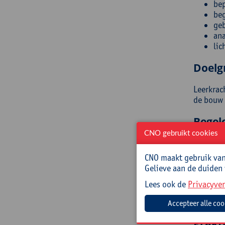
bep
beg
geb
ana
lic
Doelg
Leerkrac
de bouw 
Begel
CNO gebruikt cookies
Thomas P
wiskunde 
CNO maakt gebruik van 
ervaring
Gelieve aan de duiden
Kristel 
Lees ook de
Privacyver
masterst
leerling
Prakt