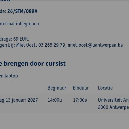
ode:
26/STM/099A
teriaal inbegrepen
drage: 69 EUR.
ngen bij: Miet Oost, 03 265 29 79, miet.oost@uantwerpen.be
e brengen door cursist
n laptop
Beginuur
Einduur
Locatie
g 13 januari 2027
14:00u
17:00u
Universiteit A
2000 Antwerpen