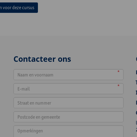
in voor deze cursus
Contacteer ons
*
*