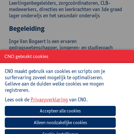
Leerlingenbegeleiders, zorgcoördinatoren, CLB-
medewerkers, directies en leerkrachten van 3de graad
lager onderwijs en het secundair onderwijs
Begeleiding
Inge Van Bogaert is een ervaren
gedragswetenschapper, jongeren- en studiecoach
(hoogbegaafdheidspraktijk Mind@Domus), senior
CNO gebruikt cookies
teacher en leerlingenbegeleider (30 jaar ervaring) en
auteur handboeken Gedragswetenschappen.
CNO maakt gebruik van cookies en scripts om je
surfervaring zoveel mogelijk te optimaliseren.
Praktisch
Gelieve aan de duiden welke cookies we mogen
registreren.
Deze cursus loopt over 2 dagen.
Lees ook de
Privacyverklaring
van CNO.
Cursuscode:
26/SEB/128A
Cursusmateriaal en lunch inbegrepen
Jouw bijdrage: 264 EUR.