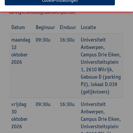
Cookie-instellingen
Inlichtingen bij: Carolyn Smout, 03 265 29 73,
carolyn.smout@uantwerpen.be
Datum
Beginuur
Einduur
Locatie
maandag
09:30u
16:30u
Universiteit
12
Antwerpen,
oktober
Campus Drie Eiken,
2026
Universiteitsplein
1, 2610 Wilrijk,
Gebouw D (parking
P2), lokaal D.039
(gelijkvloers)
vrijdag
09:30u
16:30u
Universiteit
30
Antwerpen,
oktober
Campus Drie Eiken,
2026
Universiteitsplein