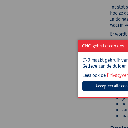
Tot slot
hoe ze d
In de na
waarin v
Er wordt 
Doelst
CNO gebruikt cookies
Na het v
CNO maakt gebruik van 
Gelieve aan de duiden
ben
kie
Lees ook de
Privacyver
ric
heb
rei
ger
heb
kan
maa