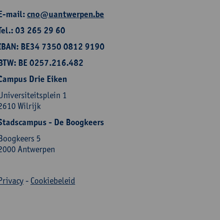
E-mail:
cno@uantwerpen.be
Tel.: 03 265 29 60
IBAN: BE34 7350 0812 9190
BTW: BE 0257.216.482
Campus Drie Eiken
Universiteitsplein 1
2610 Wilrijk
Stadscampus - De Boogkeers
Boogkeers 5
2000 Antwerpen
Privacy
-
Cookiebeleid