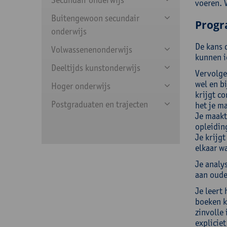
voeren. 
Buitengewoon secundair
Prog
onderwijs
De kans d
Volwassenenonderwijs
kunnen ie
Deeltijds kunstonderwijs
Vervolge
wel en bi
Hoger onderwijs
krijgt c
Postgraduaten en trajecten
het je m
Je maakt
opleidin
Je krijg
elkaar w
Je analys
aan oude
Je leert
boeken k
zinvolle 
explicie