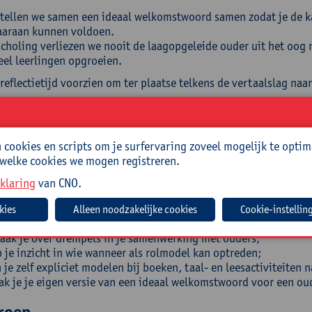
 stellen we samen een ideaal welkomstwoord samen zodat je de k
aaraan kunnen voldoen.
scholing verliezen we nooit de laagopgeleide ouder uit het oog
eel leerlingen opgroeien.
reflectietijd voorzien om ter plaatse telkens de vertaalslag naa
ellingen
olgen van de nascholing:
cookies en scripts om je surfervaring zoveel mogelijk te optim
 welke cookies we mogen registreren.
oem je de stappen om tot succesvolle praktijkacties met ouders
s je effectieve ouderactiviteiten gericht op de doelen uit jouw
klaring
van CNO.
ht je ouderactiviteiten in over dit thema zonder ouders uit te sl
 je inzicht in hoe je ouders kan faciliteren in hun ouderrol rond 
Cookie-instellin
k je ouders geschikte materialen aan om hun rol op te nemen;
aak je over drempels in je samenwerking met ouders;
 je inzicht in wie wanneer als rolmodel kan optreden;
 je zelf expliciet modelen bij boeken, taal- en leesactiviteiten 
k je je eigen versie van een ideaal welkomstwoord voor een oud