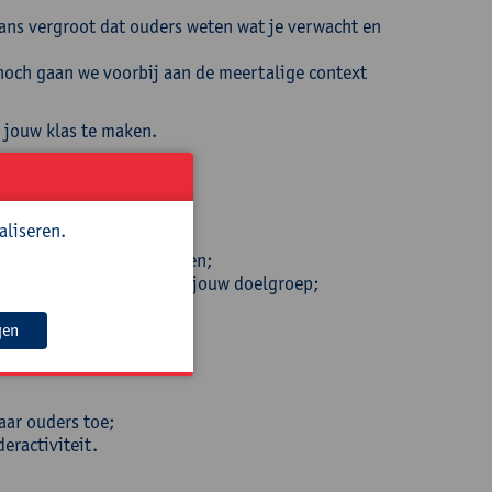
ans vergroot dat ouders weten wat je verwacht en
 noch gaan we voorbij aan de meertalige context
r jouw klas te maken.
aliseren.
 rond leesplezier te komen;
 leesbeleid en op maat van jouw doelgroep;
uiten;
leesplezier thuis;
gen
naar ouders toe;
eractiviteit.