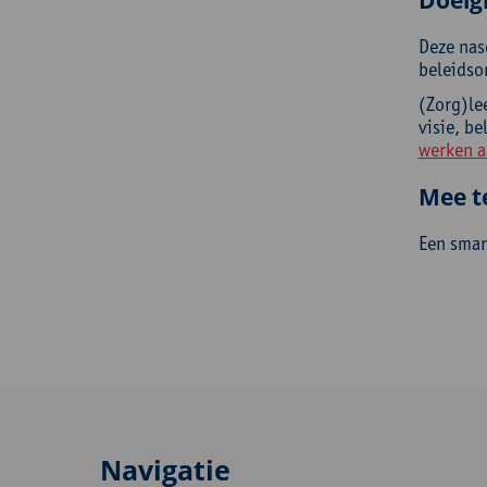
Doelg
Deze nas
beleidso
(Zorg)le
visie, b
werken a
Mee t
Een smar
Navigatie