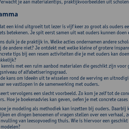
Verwacht je aan materialentips, praktijkvoorbeelden uit scholen
ramma
at een kind uitgroeit tot lezer is vijf keer zo groot als ouders 
ts betekenen. Je spit eerst samen uit wat ouders kunnen doen en
ns duik je de praktijk in. Welke acties ondernamen andere scho
j de andere niet? Je ontdekt met welke kleine of grotere inspan
oncrete tips bij een resem activiteiten die je met ouders kan d
akkelijk?
 kennis met een ruim aanbod materialen die geschikt zijn voor
gsniveau of alfabetiseringsgraad.
t de kans om ideeën uit te wisselen rond de werving en uitnodi
aar we vastlopen in de samenwerking met ouders.
eert vervolgens een slecht voorbeeld. Zo kom je zelf tot de con
rs. Hoe je boekenadvies kan geven, oefen je met concrete cases
 hoe je modeling als methodiek kan inzetten bij ouders. Daarbij
ijken en dingen benoemen of vragen stellen over een verhaal, z
invulling van leesopvoeding thuis. Wie is hiervoor een geschikt 
t modelen?