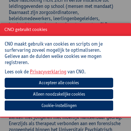
leidinggevenden op school (mensen met mandaat)
Daarnaast zijn zorgcoördinatoren,
beleidsmedewerkers, leerlingenbegeleiders,
leerkrachten, medewerkers leersteuncentra, CLB-
CNO gebruikt cookies
medewerkers, pedagogische begeleiders en andere
onderwijs- en welzijnsprofessionals die werken met
jongeren in een kwetsbare onderwijssituatie, welkom.
CNO maakt gebruik van cookies en scripts om je
De inhoud is relevant voor zowel gewoon als
surfervaring zoveel mogelijk te optimaliseren.
buitengewoon onderwijs, met bijzondere aandacht
Gelieve aan de duiden welke cookies we mogen
voor de eerste en tweede graad secundair onderwijs.
registreren.
Er wordt geen specifieke voorkennis verwacht enkel
Lees ook de
Privacyverklaring
van CNO.
een open houding tegenover inclusie, samenwerking
en reflectie op de eigen praktijk vormt een belangrijke
meerwaarde om actief aan de studiedag deel te nemen.
Begeleiding
Cookie-instellingen
David Bruyninckx spreekt vanuit zijn ervaring in het
werken met jongeren met moeilijk hanteerbaar gedrag.
Enerzijds als therapeut verbonden aan een forensische
zorgeenheid binnen het Universitair Psychiatrisch