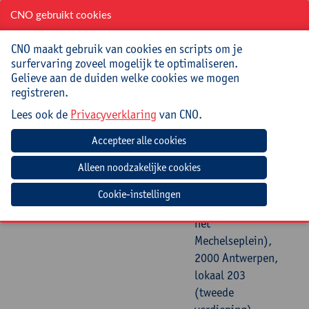
vrijdag 18
09:15u
16:15u
Universiteit
CNO gebruikt cookies
september
Antwerpen,
2026
Boogkeers 5 (aan
CNO maakt gebruik van cookies en scripts om je
het
surfervaring zoveel mogelijk te optimaliseren.
Mechelseplein),
Gelieve aan de duiden welke cookies we mogen
2000 Antwerpen,
registreren.
lokaal 203
Lees ook de
Privacyverklaring
van CNO.
(tweede
verdieping)
vrijdag 25
09:15u
16:15u
Universiteit
september
Antwerpen,
Cookie-instellingen
2026
Boogkeers 5 (aan
het
Mechelseplein),
2000 Antwerpen,
lokaal 203
(tweede