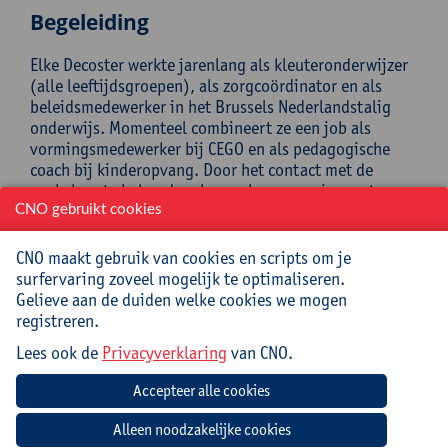
Begeleiding
Elke Decoster werkte jarenlang als kleuteronderwijzer
(alle leeftijdsgroepen), als zorgcoördinator en als
beleidsmedewerker in het Brussels Nederlandstalig
onderwijs. Momenteel combineert ze een job als
vormingsmedewerker bij CEGO en als pedagogische
coach bij kinderopvang. Door het contact met de
werkvloer te behouden, kan ze haar ervaring met
anderstalige peuters aan de praktijk blijven aftoetsen.
CNO gebruikt cookies
Praktisch
CNO maakt gebruik van cookies en scripts om je
surfervaring zoveel mogelijk te optimaliseren.
Cursuscode:
26/KLE/051A
Gelieve aan de duiden welke cookies we mogen
registreren.
Cursusmateriaal en lunch inbegrepen.
Lees ook de
Privacyverklaring
van CNO.
Jouw bijdrage: 138 EUR.
Inlichtingen bij: Marie-Christina Leon, 03 265 14 22,
marie-christina.leon@uantwerpen.be